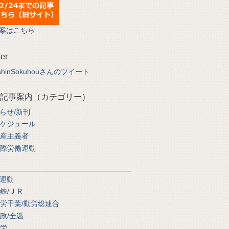
案はこちら
ter
shinSokuhouさんのツイート
記事案内（カテゴリー）
らせ/新刊
ケジュール
産主義者
際労働運動
運動
鉄/ＪＲ
労千葉/動労総連合
政/全逓
労