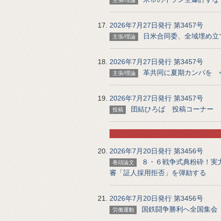
主張/理論
2026年7月27日発行 第3457号
日米合同委、全域埋め立
主張/理論
2026年7月27日発行 第3457号
革共同に夏期カンパを 
主張/理論
2026年7月27日発行 第3457号
団結ひろば 投稿コーナー
投稿
2026年7月20日発行 第3456号
８・６戦争式典粉砕！実
巻頭論文
審「証人採用拒否」を弾劾する
2026年7月20日発行 第3456号
国鉄闘争勝利へ全国集会
労働運動