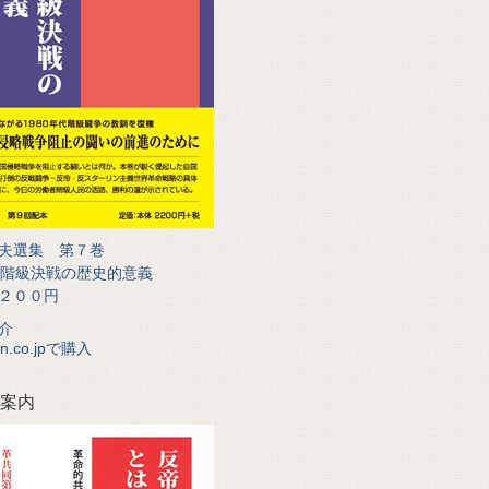
夫選集 第７巻
代階級決戦の歴史的意義
２００円
介
n.co.jpで購入
案内