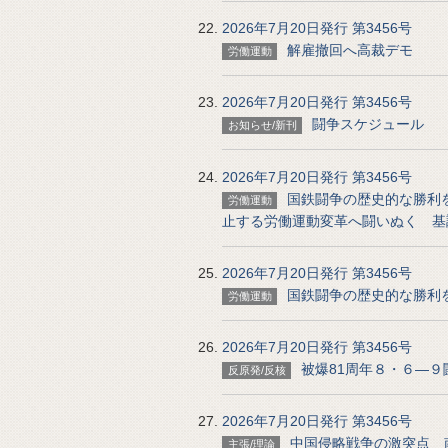
2026年7月20日発行 第3456号
解雇撤回へ高裁デモ
労働運動
2026年7月20日発行 第3456号
闘争スケジュール
お知らせ/新刊
2026年7月20日発行 第3456号
国鉄闘争の歴史的な勝利
労働運動
止する労働運動変革へ闘いぬく 基
2026年7月20日発行 第3456号
国鉄闘争の歴史的な勝利
労働運動
2026年7月20日発行 第3456号
被爆81周年８・６―９
反原発/反核
2026年7月20日発行 第3456号
中国侵略戦争の激突点 
主張/理論