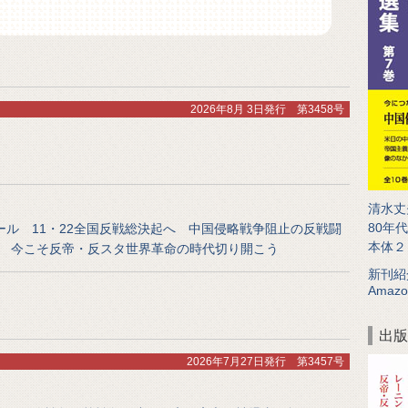
2026年8月 3日発行 第3458号
清水丈
80年
ル 11・22全国反戦総決起へ 中国侵略戦争阻止の反戦闘
本体２
 今こそ反帝・反スタ世界革命の時代切り開こう
新刊紹
Amazo
出版
2026年7月27日発行 第3457号