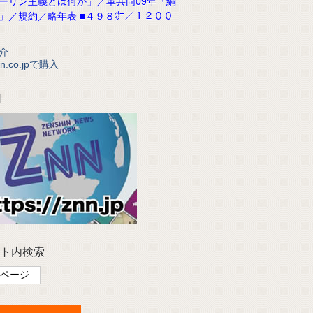
ーリン主義とは何か」／革共同09年「綱
」／規約／略年表 ■４９８㌻／１２００
介
n.co.jpで購入
N
ト内検索