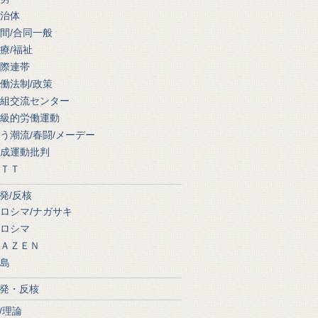
治体
間/合同一般
療/福祉
際連帯
働法制/政策
組交流センター
級的労働運動
う潮流/春闘/メーデー
成運動批判
ＴＴ
発/反核
ロシマ/ナガサキ
ロシマ
ＡＺＥＮ
島
発・反核
/理論