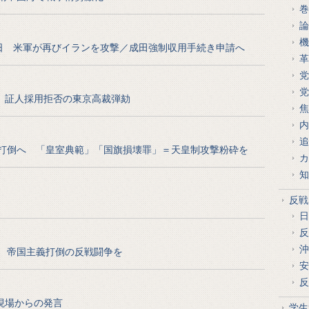
巻
論
機
13日 米軍が再びイランを攻撃／成田強制収用手続き申請へ
革
党
党
 証人採用拒否の東京高裁弾劾
焦
内
追
打倒へ 「皇室典範」「国旗損壊罪」＝天皇制攻撃粉砕を
カ
知
反戦
日
反
沖
 帝国主義打倒の反戦闘争を
安
反
現場からの発言
学生