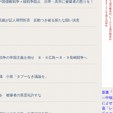
中国侵略戦争＝核戦争阻止 日帝・高市に被爆者の怒りを！
高裁が証人尋問拒否 反動つき破る新たな闘い決意
戦争の帝国主義を倒せ ８・６広島ー８・９長崎闘争へ
議 小泉「タブーなき議論を」
新書『
を 被爆者の英霊化許すな
―中核
によせ
嘉「レ