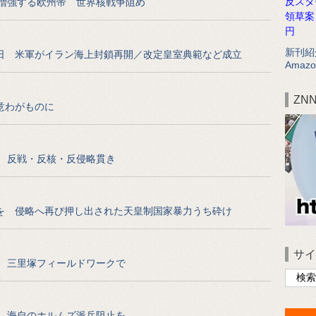
反スタ
増強する欧州帝 世界核戦争阻め
領草案
円
新刊紹
20日 米軍がイラン海上封鎖再開／改定皇室典範など成立
Amazo
ZN
意わがものに
 反戦・反核・反侵略貫き
を 侵略へ再び押し出された天皇制国家暴力うち砕け
サイ
 三里塚フィールドワークで
 海自のホルムズ派兵阻止を