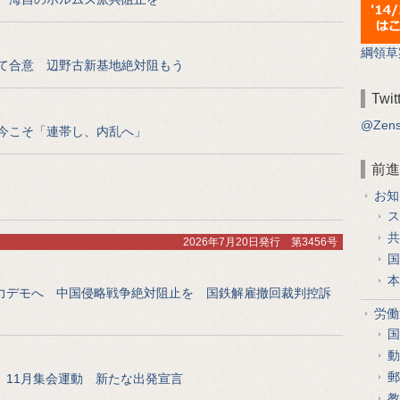
綱領草
て合意 辺野古新基地絶対阻もう
Twit
@Zen
今こそ「連帯し、内乱へ」
前進
お知
ス
共
2026年7月20日発行 第3456号
国
本
力デモへ 中国侵略戦争絶対阻止を 国鉄解雇撤回裁判控訴
労働
国
動
郵
 11月集会運動 新たな出発宣言
教