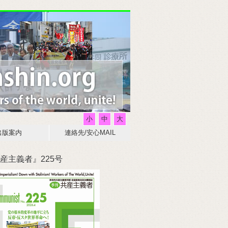
小
中
大
出版案内
連絡先/安心MAIL
産主義者』225号