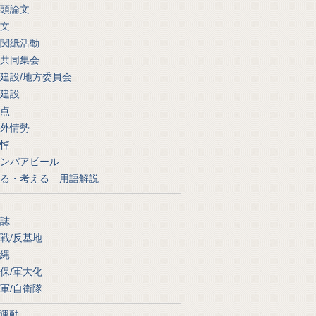
頭論文
文
関紙活動
共同集会
建設/地方委員会
建設
点
外情勢
悼
ンパアピール
る・考える 用語解説
誌
戦/反基地
縄
保/軍大化
軍/自衛隊
運動