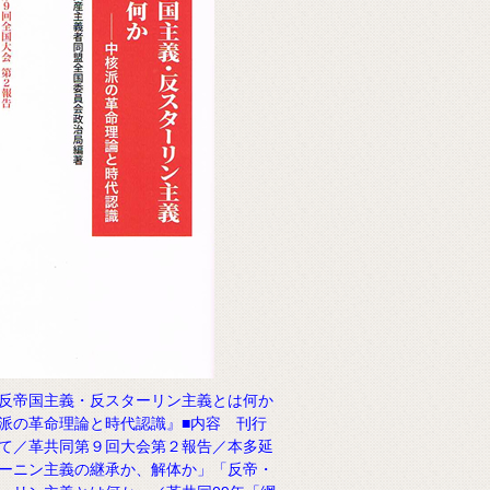
反帝国主義・反スターリン主義とは何か
派の革命理論と時代認識』■内容 刊行
て／革共同第９回大会第２報告／本多延
ーニン主義の継承か、解体か」「反帝・