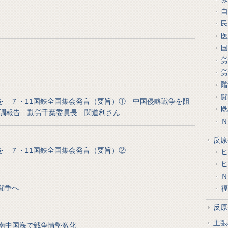
自
民
医
国
労
労
階
闘
を ７・11国鉄全国集会発言（要旨）① 中国侵略戦争を阻
既
調報告 動労千葉委員長 関道利さん
Ｎ
反原
を ７・11国鉄全国集会発言（要旨）②
ヒ
ヒ
Ｎ
闘争へ
福
反原
主張
南中国海で戦争情勢激化