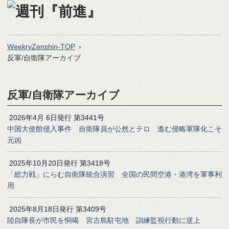
WeekryZenshin-TOP
反軍/自衛隊アーカイブ
反軍/自衛隊アーカイブ
2026年4月 6日発行 第3441号
中国大使館侵入事件 自衛隊員が公然とテロ 進む侵略軍隊化こそ
元凶
2025年10月20日発行 第3418号
「総力戦」にらむ自衛隊統合演習 全国の民間空港・港湾を軍事利
用
2025年8月18日発行 第3409号
陸自隊長が市民を恫喝 宮古島駐屯地 訓練監視行動に逆上