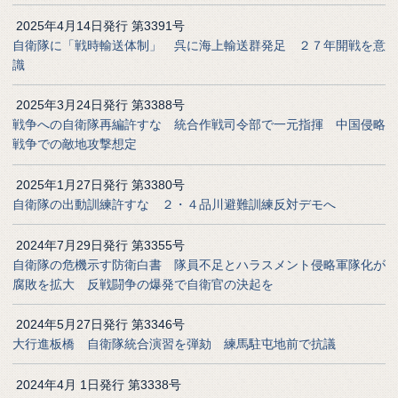
2025年4月14日発行 第3391号
自衛隊に「戦時輸送体制」 呉に海上輸送群発足 ２７年開戦を意
識
2025年3月24日発行 第3388号
戦争への自衛隊再編許すな 統合作戦司令部で一元指揮 中国侵略
戦争での敵地攻撃想定
2025年1月27日発行 第3380号
自衛隊の出動訓練許すな ２・４品川避難訓練反対デモへ
2024年7月29日発行 第3355号
自衛隊の危機示す防衛白書 隊員不足とハラスメント侵略軍隊化が
腐敗を拡大 反戦闘争の爆発で自衛官の決起を
2024年5月27日発行 第3346号
大行進板橋 自衛隊統合演習を弾劾 練馬駐屯地前で抗議
2024年4月 1日発行 第3338号