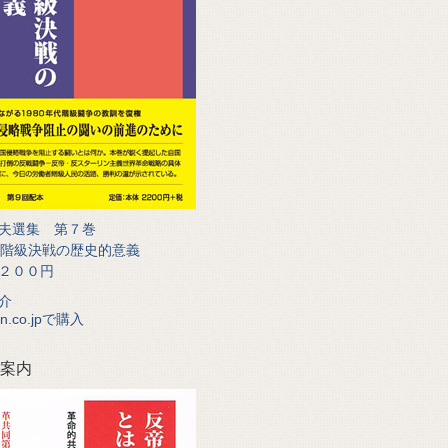
夫選集 第７巻
代階級決戦の歴史的意義
２００円
介
n.co.jpで購入
案内