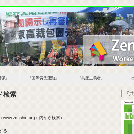
里塚』
『国際労働運動』
『共産主義者』
ド検索
『共
ww.zenshin.org）内から検索
）
する