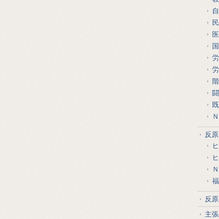
自
民
医
国
労
労
階
闘
既
Ｎ
反原
ヒ
ヒ
Ｎ
福
反原
主張