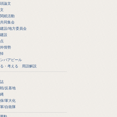
頭論文
文
関紙活動
共同集会
建設/地方委員会
建設
点
外情勢
悼
ンパアピール
る・考える 用語解説
誌
戦/反基地
縄
保/軍大化
軍/自衛隊
運動