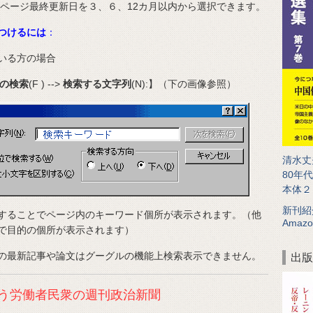
、ページ最終更新日を３、６、12カ月以内から選択できます。
つけるには
：
用されている方の場合
の検索
(F ) -->
検索する文字列
(N):】（下の画像参照）
清水丈
80年
本体２
新刊紹
することでページ内のキーワード個所が表示されます。（他
Amazo
で目的の個所が表示されます）
の最新記事や論文はグーグルの機能上検索表示できません。
出版
う労働者民衆の週刊政治新聞