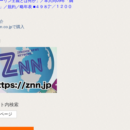
ーリン主義とは何か」／革共同09年「綱
」／規約／略年表 ■４９８㌻／１２００
介
n.co.jpで購入
N
ト内検索