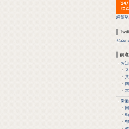
綱領草
Twit
@Zen
前進
お知
ス
共
国
本
労働
国
動
郵
教