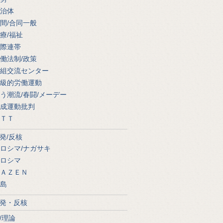
治体
間/合同一般
療/福祉
際連帯
働法制/政策
組交流センター
級的労働運動
う潮流/春闘/メーデー
成運動批判
ＴＴ
発/反核
ロシマ/ナガサキ
ロシマ
ＡＺＥＮ
島
発・反核
/理論