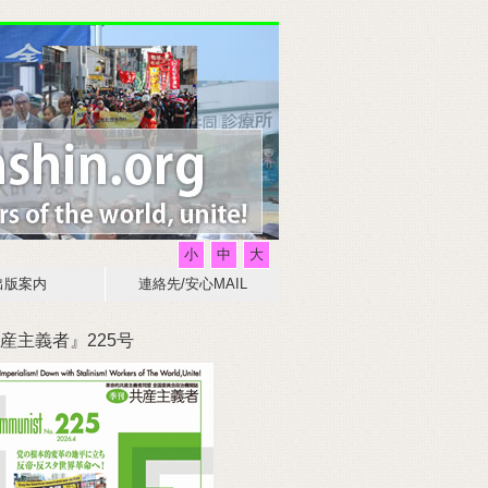
小
中
大
出版案内
連絡先/安心MAIL
産主義者』225号