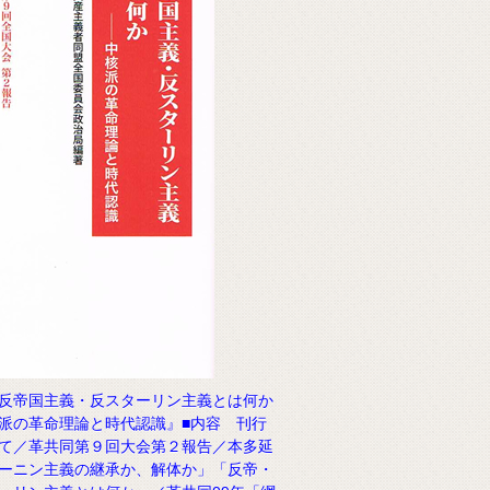
反帝国主義・反スターリン主義とは何か
派の革命理論と時代認識』■内容 刊行
て／革共同第９回大会第２報告／本多延
ーニン主義の継承か、解体か」「反帝・