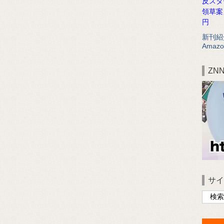
反スタ
領草案
円
新刊紹
Amazo
ZN
サイ