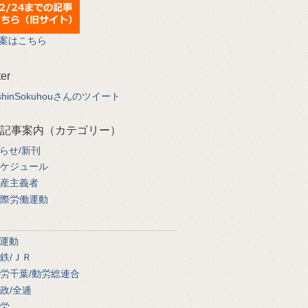
案はこちら
ter
shinSokuhouさんのツイート
記事案内（カテゴリー）
らせ/新刊
ケジュール
産主義者
際労働運動
運動
鉄/ＪＲ
労千葉/動労総連合
政/全逓
労