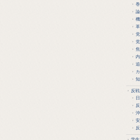
巻
論
機
革
党
党
焦
内
追
カ
知
反戦
日
反
沖
安
反
学生