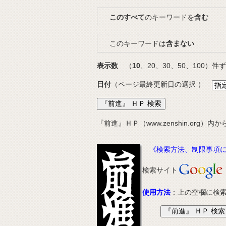
このすべて
のキーワードを
含む
このキーワードは
含まない
表示数
（
10
、20、30、50、100）
日付
（
ページ最終更新日の選択
）
『前進』ＨＰ（www.zenshin.org）内
《検索方法、制限事項に
検索サイト
使用方法
：上の空欄に検