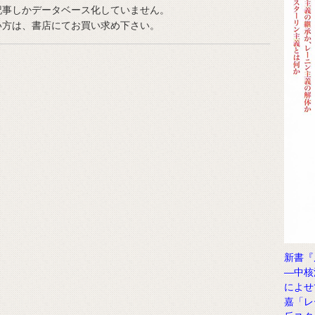
事しかデータベース化していません。
い方は、書店にてお買い求め下さい。
新書『
―中核
によせ
嘉「レ