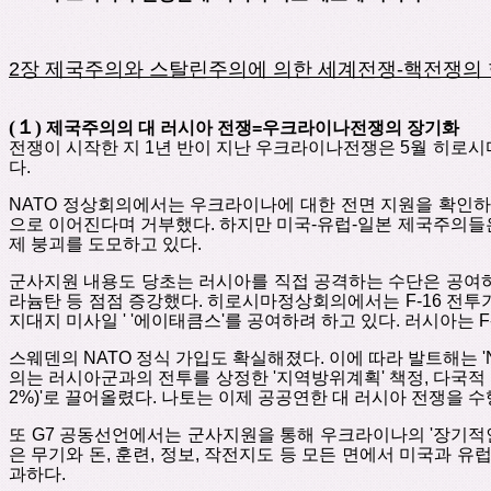
2
장
제국주의와
스탈린주의에
의한
세계전쟁
-
핵전쟁의
(
１
)
제국주의의
대
러시아
전쟁
=
우크라이나전쟁의
장기화
전쟁이
시작한
지
1
년
반이
지난
우크라이나전쟁은
5
월
히로시
다
.
NATO
정상회의에서는
우크라이나에
대한
전면
지원을
확인하
으로 이어진다며 거부했다
.
하지만
미국
-
유럽
-
일본 제국주의들
제 붕괴를
도모하고 있다
.
군사지원
내용도
당초는
러시아를
직접
공격하는
수단은
공여
라늄탄 등 점점 증강했다
.
히로시마정상회의에서는
F-16
전투
지대지
미사일
' '
에이태큼스
'
를
공여하려
하고
있다
.
러시아는
F
스웨덴의
NATO
정식
가입도
확실해졌다
.
이에
따라
발트해는
의는
러시아군과의
전투를
상정한
'
지역방위계획
'
책정
,
다국적
2%)'
로
끌어올렸다
.
나토는
이제
공공연한
대
러시아
전쟁을
수
또
G7
공동선언에서는
군사지원을
통해
우크라이나의
'
장기적
은
무기와
돈
,
훈련
,
정보
,
작전지도
등
모든 면에서
미국과
유
과하다
.