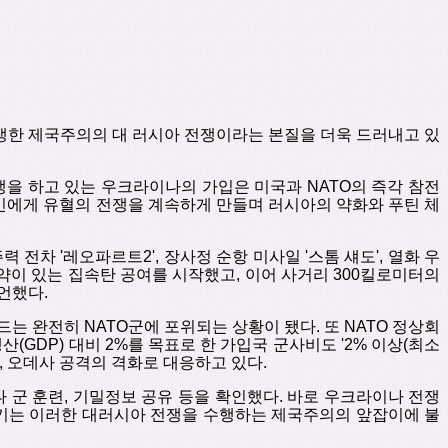
생한
제국주의의
대
러시아
전쟁이라는
본질을
더욱
드러내고
있
쟁을
하고
있는
우크라이나의
가입은
미국과
NATO
의
즉각
참전
민에게
유혈의 전쟁을
계속하게 만들며
러시아의 약화와
푸틴
체
주력
전차
'
레오파르트
2',
장사정
순항
미사일
'
스톰 섀도
'
,
열화
우
약이
있는
집속탄
공여를
시작했고
,
이어
사거리
300
킬로미터의
언했다
.
드는
완전히
NATO
군에
포위되는
상황이
됐다
.
또
NATO
정상회
생산
(GDP)
대비
2%
를
목표로
한
가입국
군사비도
'
2%
이상
(
최소
,
오데사
공격의
격화로
대응하고
있다
.
나
군
훈련
,
기밀정보
공유
등을
확인했다
.
바로
우크라이나
전쟁
키는
이러한
대러시아
전쟁을
수행하는
제국주의의
앞잡이에
불