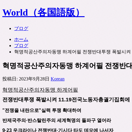
World（各国語版）
ブログ
ホーム
ブログ
혁명적공산주의자동맹 하계어필 전쟁반대투쟁 폭발시켜 
혁명적공산주의자동맹 하계어필 전쟁반대투
投稿日:
2023年9月28日
Korean
혁명적공산주의자동맹 하계어필
전쟁반대투쟁 폭발시켜
11.19
전국노동자총궐기집회에
"
전쟁을
내란으로
"
실력
투쟁
확대하여
반제국주의
·
반스탈린주의
세계혁명의
돌파구
열어라
9·23
우크라이나
전쟁반대
·
기시다
타도
데모에 나서자