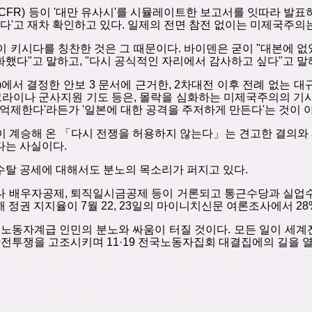
(CFR)
등이
'
대만 유사시
'
를 시뮬레이트한 보고서를 잇따라 발표
하다
'
고 재차 확인하고 있다
.
일제의 전면 참전 없이는 미제국주의
이 키시다를 칭찬한 것은 그 때문이다
.
바이덴은 굳이
"
대본에 없
화했다
"
고 말하고
, "
다시 공식적인 자리에서 감사하고 싶다"고 말
)
에서 결정한 안보
3
문서에 근거한
, 2
차대전 이후 전례 없는 대
크라이나 군사지원 기도 등은
,
몰락을 심화하는 미제국주의의 기사
억제한다'라든가 '일본에 대한 공격을 주저하게 만든다'는 것이 
 계승해 온 「다시 전쟁을 허용하지 않는다」는 견고한 결의와
다는 사실이다
.
수탈 공세에 대해서도 분노의 목소리가 퍼지고 있다
.
나 배우자공제
,
퇴직일시금공제 등이 거론되고 통근수당과 실업
해 정권 지지율이
7
월
22, 23
일의 마이니치신문 여론조사에서
28
 노동자계급 인민의 분노와 싸움이 터질 것이다
.
모든 일이 세계
반전투쟁을 고조시키며
11·19
전국노동자집회 대결집에의 길을 