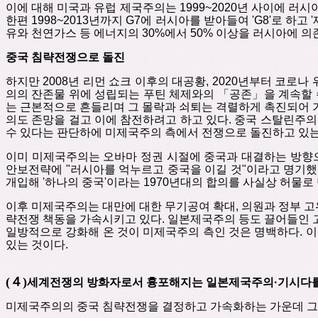
이에 대해 미국과 유럽 제국주의는
1999~2020
년 사이에 러시
한편
1998~2013
년까지
G7
에 러시아를 받아들여
'G8'
로 하고
'
유와 천연가스 등 에너지의
30%
에서
50%
이상을 러시아에 의
중국 침략전쟁으로 돌진
하지만
2008
년 리먼 쇼크 이후의 대공황
, 2020
년부터 코로나 
의의 잔존물 위에 성립되는 푸틴 체제와의 「공존
」
을 계속할 
는 근본적으로 흔들리며 그 몰락과 쇠퇴는 격렬하게 촉진되어 
의도 존망을 걸고 이에 참전하려고 하고 있다
.
중국 스탈린주의
수 있다는 판단하에 미제국주의 측에서 전쟁으로 돌진하고 있
이미 미제국주의는 오바마 정권 시절에 중국과 대결하는 방향
안보전략에
"
러시아를 억누르고 중국을 이길 것
"
이라고 명기했
개입해
'
하나의 중국
'
이라는
1970
년대의 합의를 사실상 허물로
이후 미제국주의는 대만에 대한 무기공여 확대
,
의원과 정부 
략전쟁 책동을 가속시키고 있다
.
일본제국주의 등도 끌어들인 
일방적으로 강화해 온 것이 미제국주의 측인 것은 명백하다
.
이
있는 것이다
.
(
４
)
세계전쟁의 방화자로서 흉포해지는 일본제국주의
·
기시다
미제국주의의 중국 침략전쟁을 결정하고 가속화하는 가운데 그 