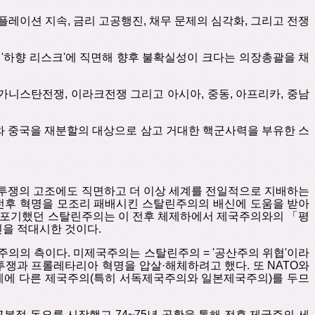
플레이션
지속
,
금리 고공행진
,
채무
문제의
심각화
,
그리고
전쟁
'
하향
리스크
'
에
직면해
향후
불확실성이
크다는
의장총괄을
채
가니스탄전쟁
,
이라크전쟁
그리고
아시아
,
중동
,
아프리카
,
중남
와
중국을
재분할의
대상으로
삼고
거대한
핵군사력을
부유한
스
투쟁의
고조에도
직면하고
더
이상
세계를
전일적으로
지배하는
전후
혁명을
모조리
패배시킨
스탈린주의의
배신에
도움을 받아
포기했던
스탈린주의는
이
전후
체제하에서
제국주의와의
「
평
민을
적대시한
것이다
.
주의의
측이다
.
미제국주의는
스탈린주의
= '
공산주의
위협
'
이라
투쟁과
프롤레타리아
혁명을
압살
·
해체하려고
했다
.
또
NATO
와
계에
다른
제국주의
(
특히
서독제국주의와
일본제국주의
)
를
두므
근본적
동요를
시작했고
74~75
년
공황을 통해
전후 제국주의
세