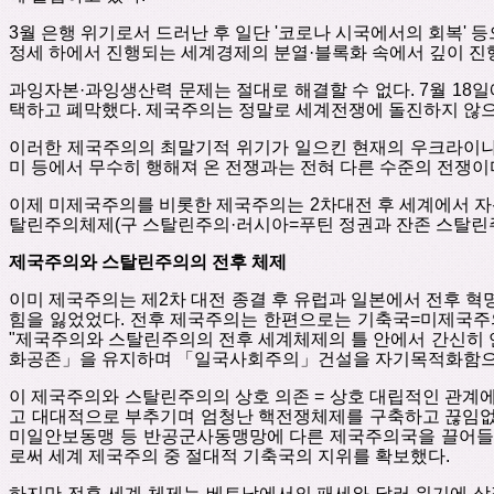
3
월
은행
위기로서
드러난
후
일단
'
코로나 시국에서의
회복
'
등
정세 하에서
진행되는
세계경제의
분열
·
블록화
속에서
깊이
진
과잉자본
·
과잉생산력
문제는
절대로
해결할
수
없다
. 7
월
18
일
택하고
폐막했다
.
제국주의는
정말로
세계전쟁에
돌진하지 않
이러한
제국주의의
최말기적
위기가 일으킨
현재의
우크라이
미
등에서
무수히
행해져
온
전쟁과는
전혀
다른
수준의
전쟁이
이제
미제국주의를
비롯한
제국주의는
2
차대전 후 세계에서
자
탈린주의체제
(
구
스탈린주의
·
러시아
=
푸틴
정권과
잔존
스탈린
제국주의와
스탈린주의의
전후
체제
이미 제국주의는
제
2
차
대전
종결
후
유럽과
일본에서
전후
혁
힘을
잃었었다
.
전후
제국주의는
한편으로는
기축국
=
미제국주
"
제국주의와
스탈린주의의
전후
세계체제의
틀
안에서
간신히
화공존
」
을
유지하며
「
일국사회주의
」
건설을
자기목적화함
이
제국주의와
스탈린주의의
상호
의존
=
상호
대립적인
관계
고 대대적으로 부추기며
엄청난
핵전쟁체제를
구축하고
끊임
미일안보동맹
등
반공군사동맹망에
다른
제국주의국을
끌어들
로써
세계
제국주의 중
절대적
기축국의
지위를
확보했다
.
하지만
전후
세계
체제는
베트남에서의
패세와
달러
위기에
상