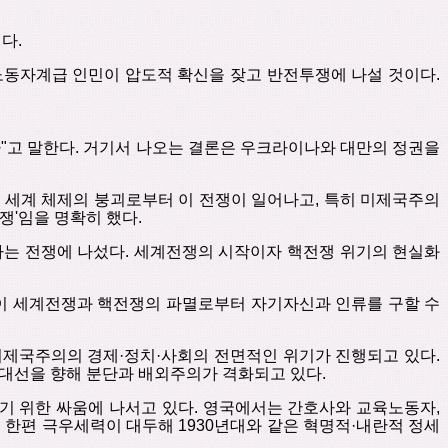
니다
.
노동자계급 인민이
압도적
확신을 잦고
반전투쟁에
나설 것이다
.
다
"
고
말한다
.
거기서
나오는
결론은
우크라이나와
대만의
정권을
후
세계
체제의
붕괴로부터
이
전쟁이
일어나고
,
특히
미제국주의
쟁
'
임을
명확히
했다
.
하는
전쟁에
나섰다
.
세계전쟁의
시작이자
핵전쟁
위기의
현실화
이
세계전쟁과 핵전쟁의
파멸로부터
자기자신과
인류를
구할
수
미제국주의의
경제
·
정치
·
사회의
전면적인
위기가
진행되고
있다
.
대선을 향해
분단과
배외주의가
격화되고
있다
.
기
위한
싸움에
나서고
있다
.
영국에서는
간호사와
교육노동자
,
.
한편
극우세력이
대두해
1930
년대와 같은
혁명적
·
내란적
정세