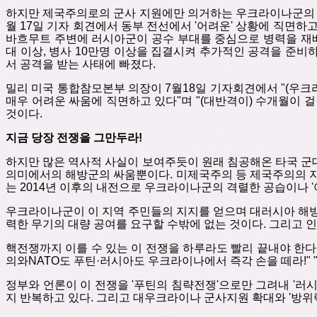
하지만
제국주의로의
군사
지원에만
의거하는
우크라이나군의
월
17
일
기자
회견에서
동부
전선에서
'
어려운
'
상황에
직면하
바흐무트
주변에
러시아군이
공수
부대를
중심으로
병력을
재
대 이상
,
병사
10
만명 이상을
집결시켜
추가적인
공격을
준비
서
공격을 받는
사태에
빠졌다
.
밀리 미국
통합참모본부 의장이
7
월
18
일
기자회견에서
"
(
우크
매우
어려운
싸움에
직면하고
있다"며 "
(
대반격이
)
수개월이
걸
것이다
.
지금
당장 전쟁을 그만두라
!
하지만
많은
역사적
사실이
보여주듯이
원래
침공해온
타국
군
의미에서의
해방군의
싸움뿐이다
.
미제국주의
등
제국주의의
는
2014
년
이후의
내전으로
우크라이나군의
격렬한
공습이나
'
우크라이나군이
이
지역
주민들의 지지를 얻으며
대러시아
해
력한
무기의
대량
공여를
요구할
수밖에
없는
것이다
.
그리고
인
핵전쟁까지
이를
수
있는
이
전쟁을
하루라도
빨리
끝내야
한다
의와
NATO
도
푸틴
·
러시아도
우크라이나에서
즉각
손을 떼라
!" 
정부와
언론이
이
전쟁을
'
푸틴의
침략전쟁
'
으로만
그려내
'
러
지
반복하고
있다
.
그리고
대우크라이나
군사지원
확대와
'
방위