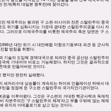
한
전개
(
특히
대일본
쟁투전
)
에
찾아갔다
.
지만
제국주의는
붕괴된
구
소련
·
러시아와
잔존
스탈린주의
·
중국
로도
위기를
심화시키는
가운데
광대한
스탈린주의권을
다시
자
이다
.
그러므로
미제국주의를
비롯한
제국주의
측은
당면은
구
스
1996
년
대만
위기 시
대만해협
미항모기동부대
파견
등
군사적
촉진할
방침을
취했다
.
과 기술의
도입해
경제대국으로 되려던
중국
공산당
스탈린주의
중국에
기대어야
비로소 가능해졌다
.
하지만
그것은
결과적으로
존재로
만들어버린
것이다
.
고
했지만
완전히
실패했다
.
지
세자리수대
상승률이
계속되는
하이퍼
인플레이션 하에서
대
푸틴을
정점에
둔
구소련
스탈린주의
국가치안기관이었다
.
복권을 이루어왔다
.
그것은 구소련의 거대한 핵군사력과 독재적
비 자본주의인
'
구 스탈린주의 체제
'
라고 부를 수밖에 않는 체제
배 유지의 이데올로기로 삼고 있는 것이다
.