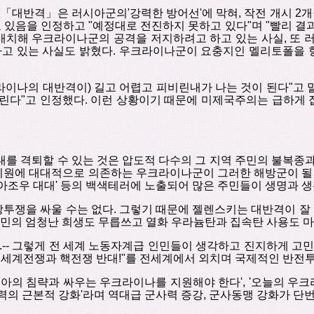
「
대반격
」
은
러시아군의
'
강력한
방어선
'
에
막혀
,
작전
개시
2
개
고
있음을
인정하고
"
예정대로
전진하지
못하고 있다"며
"
빨리
결
배치해
우크라이나군의
공격을
저지하려고
하고
있는
사실
,
또 
하고
있는
사실도
밝혔다
.
우크라이나군이
요충지인
멜리토폴을
라이나의
대반격이
)
길고
어렵고
피비린내가 나는 것이 된다
"
고
린다
"
고
인정했다
.
이런
상황이기
때문에
미제국주의는
급하게
대를
격퇴할
수
있는
것은 압도적
다수의 그
지역
주민의 불복종
지원에
대대적으로
의존하는
우크라이나군이
그러한
해방군이
될
아조우
대대
'
등의
백색테러에
노출되어
많은
주민들이
생명과
생
방투쟁을
싸울
수는
없다
.
그렇기 때문에
젤렌스키는
대반격이 잘
민의
엄청난
희생도
무릅쓰고
열화
우라늄탄과 집속탄
사용도
마
.--
그렇게
전
세계
노동자계급 인민들이
생각하고
진지하게
고민
"
세계전쟁과 핵전쟁 반대
!"
를
전세계에서
외치며
국제적인
반전
시아의
침략과
싸우는
우크라이나를
지원해야
한다
', '
오늘의
우크
력의
근본적
강화
'
라며
역대급 군사력 증강
,
군사동맹
강화가
단