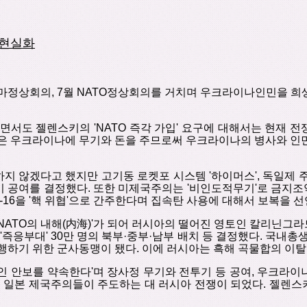
현실화
마정상회의
, 7
월
NATO
정상회의를
거치며
우크라이나인민을
희
면서도
젤렌스키의
'
NATO
즉각
가입
'
요구에
대해서는
현재
전
은
우크라이나에
무기와
돈을
주므로써 우크라이나의
병사와 인
하지
않겠다고
했지만
고기동
로켓포
시스템
'
하이머스
'
,
독일제
기
공여를
결정했다
.
또한
미제국주의는
'
비인도적무기
'
로
금지조
-16
을
'
핵
위협
'
으로
간주한다며
집속탄
사용에 대해서
보복을
선
'NATO
의
내해
(
内
海
)'
가
되어
러시아의
떨어진
영토인
칼리닌그라
'
즉응부대
' 30
만 명의
북부
·
중부
·
남부 배치 등
결정했다
.
국내총
행하기
위한
군사동맹이
됐다
.
이에
러시아는
흑해 곡물합의
이탈
인
안보를
약속한다
'
며
장사정
무기와
전투기
등
공여
,
우크라이
럽
일본 제국주의들이
주도하는
대
러시아
전쟁이
되었다
.
젤렌스