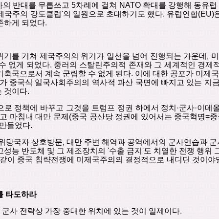
아의 반대를 무릅쓰고
5
차례에 걸쳐
NATO
확대를 강행해 동유럽
제국주의 강도클럽
'
의 일원으로 초대하기도 했다
.
유럽연합
(EU)
존하게 되었다
.
위기를 거쳐 제국주의의 위기가 일선을 넘어 진행되는 가운데
,
미
수 없게 되었다
.
중러의 스탈린주의적 존재와 그 세계적인 경제
기축국으로서 계속 군림할 수 없게 된다
.
이에 대한 공포가 미제
가 중국식 일국사회주의의 역사적 파산 국면에 빠지고 있는 지
는 것이다
.
으로 정책에 바꾸고 그것을 트럼프 정권 하에서 정치
·
군사
·
이데올
고 마침내 대만 문제
(
중국 공산당 정권에 있어서는 중국혁명
=
중
 만들었다
.
고위당국자 상호방문
,
대만 주변 해역과 공역에서의 군사연습과 군
고성능 반도체 및 그 제조장치의
'
수출 금지
'
도 치열한 전쟁 행위 
같이 중국 침략전쟁에 미제국주의의 결정적으로 내디딘 것이야
를 타도하라
군사 전략상 가장 중대한 위치에 있는 것이 일제이다
.