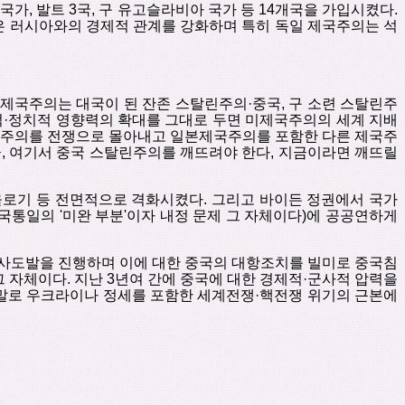
 국가
,
발트
3
국
,
구 유고슬라비아 국가 등
14
개국을 가입시켰다
.
은 러시아와의 경제적 관계를 강화하며 특히 독일 제국주의는 석
제국주의는 대국이 된 잔존 스탈린주의
·
중국
,
구 소련 스탈린주
적
·
정치적 영향력의 확대를 그대로 두면 미제국주의의 세계 지배
국주의를 전쟁으로 몰아내고 일본제국주의를 포함한 다른 제국주
금
,
여기서 중국 스탈린주의를 깨뜨려야 한다
,
지금이라면 깨뜨릴
로기 등 전면적으로 격화시켰다
.
그리고 바이든 정권에서 국가
국통일의 '미완 부분'이자 내정 문제 그 자체이다
)
에 공공연하게
사도발을 진행하며 이에 대한 중국의 대항조치를 빌미로 중국침
그 자체이다
.
지난
3
년여 간에 중국에 대한 경제적
·
군사적 압력을
말로 우크라이나 정세를 포함한 세계전쟁
·
핵전쟁 위기의 근본에