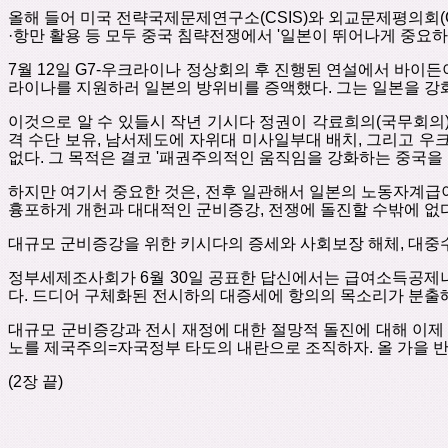
올해 들어 미국 전략국제문제연구소
(CSIS)
와 외교문제평의회
·
항만 활용 등 모두 중국 침략전쟁에서
'
일본이 뛰어나게 중요
7
월
12
일
G7-
우크라이나 정상회의 후 진행된 연설에서 바이든
라이나를 지원하러 일본의 방위비를 증액했다
.
그는 일본을 강
이것으로 알 수 있들시 작년 기시다 정권이 각료희의
(
국무회의
격 수단 보유
,
남서제도에 자위대 미사일부대 배치
,
그리고 우
없다
.
그 목적은 결코 '패권주의적인 움직임을 강화하는 중국을 
하지만 여기서 중요한 것은
,
전후 일관해서 일본의 노동자계급이
흉포하게 개헌과 대대적인 군비증강
,
전쟁에 돌진할 수밖에 없
대규모 군비증강을 위한 키시다의 증세와 사회보장 해체
,
대중
정부세제조사회가
6
월
30
일 공표한 답신에서는 급여소득공제
다
.
드디어 구체화된 전시하의 대증세에 항의의 목소리가 분출
대규모 군비증강과 전시 재정에 대한 절망적 돌진에 대해 이제
노를 제국주의
=
자국정부 타도의 내란으로 조직하자
.
올 가을 
(2
장 끝
)