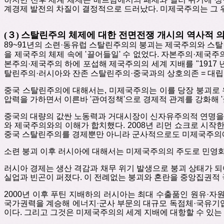
계경제
발전의 차질이 결정적으로
드러났다
.
미제국주의는
그
(
３
)
스탈린주의
체제에
대한
전면전쟁
개시의
역사적
89~91
년의
소련
·
동유럽
스탈린주의의
붕괴는
제국주의와
스탈
을
제국주의
체제
속에
'
끌어들일'
수
없었다
.
자본주의
·
제국주
본주의
·
제국주의 하에
포섭해
제국주의의
세계
지배를
"
1917
탈린주의
·
러시아와
잔존
스탈린주의
·
중국과의
상호의존
=
대립
중국
스탈린주의에
대해서는
,
미제국주의는
이를
당장
붕괴로
압력을
가하면서
이른바
'
관여정책
'
으로
경제적
관계를
강화해
'
중국의
대량의
값싼
노동력과
거대시장이
신자유주의적
연명을
와
제국주의와의
이해가
합치했다
. 2008
년
리먼
쇼크로
시작
중국
스탈린주의를
경제뿐만
아니라
군사적으로도
미제국주의
소련
붕괴
이후
러시아에
대해서는
미제국주의의
주도로
민영
러시아
경제는
생산
격감과
채무
위기
발생으로
붕괴 상태가 되
실업과
빈곤이
퍼졌다
.
이
전례없는
붕괴와
혼란을
중앙집권적
2000
년 이후 푸틴 지배하의 러시아는 최대 수출품인 원유
·
자원
국가권력을 계승해 에너지
·
군사 부문의 대규모 독점체
·
국유기업
이다
.
그리고 그것은 미제국주의의 세계 지배에 대항할 수 있는