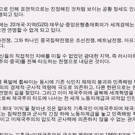
으로 인해
표면적으로는
진정해진
것처럼
보이는
공황
정세도
인
행되고
있다
.
에는
20
개국
·
지역
(G20)
재무상
·
중앙은행총재회의가
세계경제는
으면
연명할
수
없게
되고
있다
.
나전쟁
,
그와
하나인
중국침략전쟁은
조선전쟁
,
베트남전쟁
,
아프
다
.
신들의
직접적인
지배를
미칠
수
없었던
광대한
지역
,
즉
러시아
주의
·
중국
)
를
전복
·
타도하는
전쟁으로
내딛은
것이다
.
명
폭발에
휩싸이는
동시에
기존 식민지
체제의
붕괴와
민족해방
의의
경제적
·
군사적
역량에
극도로
의존하고
,
다른
한편으로는
연명의
길을
찾았다
.
그리고
이미
제국주의에
굴복해
세계혁명을
으로써
제국주의
타도에 나서는
전
세계
노동자계급과
피억압 인
에
최대
'
이익
'
을
찾아낸 것은
절대적
기축국인
·
미제국주의며
제국
없는
침략전쟁과
군사적
긴장
하에
노동자계급을
놓고
민족해방
이고
미제국주의의
압도적
군사력에
의존하지
않을
수
없는
관
징되는
기축국
=
미제국주의의
급속한
몰락에 따라
1960
년대에