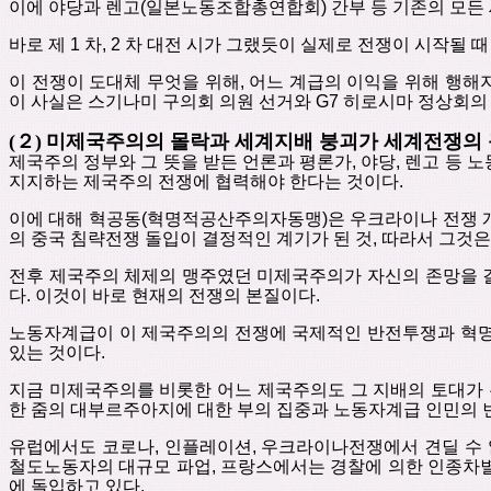
이에
야당과
렌고
(
일본노동조합총연합회
)
간부
등
기존의
모든
바로
제
1
차
, 2
차
대전 시가
그랬듯이
실제로
전쟁이
시작될
때
이
전쟁이
도대체
무엇을
위해
,
어느
계급의
이익을
위해
행해
이 사실은
스기나미 구의회 의원 선거와
G7
히로시마
정상회의
(
２
)
미제국주의의
몰락과
세계지배
붕괴가
세계전쟁의
제국주의
정부와
그
뜻을
받든
언론과
평론가
,
야당
,
렌고
등
노
지지하는
제국주의
전쟁에
협력해야
한다는
것이다
.
이에
대해
혁공동
(
혁명적공산주의자동맹
)
은
우크라이나
전쟁
의
중국
침략전쟁
돌입이
결정적인 계기가 된 것
,
따라서 그것은
전후
제국주의
체제의
맹주였던
미제국주의가
자신의
존망을
다
.
이것이
바로
현재의
전쟁의
본질이다
.
노동자계급이
이
제국주의의
전쟁에
국제적인
반전투쟁과
혁
있는
것이다
.
지금
미제국주의를
비롯한
어느
제국주의도
그
지배의
토대가
한
줌의
대부르주아지에
대한
부의
집중과
노동자계급
인민의
유럽에서도
코로나
,
인플레이션
,
우크라이나전쟁에서
견딜
수
철도노동자의
대규모 파업
,
프랑스에서는
경찰에
의한
인종차
에
돌입하고
있다
.