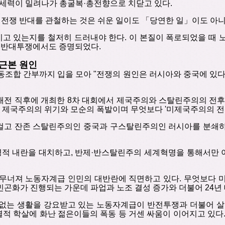
세력이
밀려나가
총굴복
·
총전향으로
치닫고
있다
.
전쟁
반대를
관철하는
것은
쉬운
일이도
「
당연한 일
」
이도 아
지고
있는지를
철저히
드러내야 한다
.
이
본질이
폭로되었을
때
반대투쟁에서도
증명되었다
.
근본
원인
동조합
간부까지
입을
모아
"
전쟁의
원인은
러시아와
중국에
있
개전
직후에
개최한
8
차
대회에서
제국주의와
스탈린주의의
전
제국주의의
위기와
모순의
폭발이며
무엇보다
'
미제국주의의
전
걸고
잔존
스탈린주의인 중국과
구스탈린주의인 러시아를
분쇄
명적
내란을
대치하고
,
반제
·
반스탈린주의
세계혁명을
통해서만
무너져
노동자계급
인민의
대반란에
직면하고
있다
.
무엇보다
빈곤화가
진행되는
가운데
파업과
노조
결성
증가와 더불어
24
년
없는
생활을
강요받고
있는
노동자계급이
반전투쟁과
더불어
살
별적
학살에
화난
젊은이들의
폭동
등
거센
싸움이
이어지고
있다