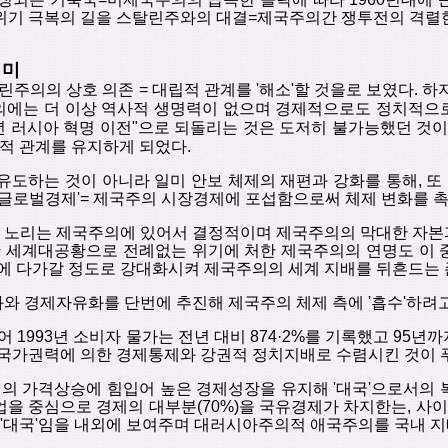
위기 극복의
길을
스탈린주와의
대결
=
제국주의간
쟁투전의
격렬
의미
린주의의
상호
의존
=
대립적
관계를
'
해소
'
할
것을로
보였다
.
하
의에는
더
이상
역사적
생명력이
없으며
경제적으로도
정치적으
년
러시아
혁명
이전
"
으로
되돌리는
것은
도저히
불가능했던
것
적
관계를
유지하게
되었다
.
유도하는
것이
아니라
일미
안보
체제의
재편과 강화를
통해
,
또
글로벌경제
'
=
제국주의 시장경제에 포섭함으로써
체제
변화를
노리는
제국주의에
있어서
결정적이며 제국주의의 막대한 자본
한
세계대공황으로
전례없는
위기에
처한
제국주의의
연명도
이
에
다가갈
정도로
강대화시켜
제국주의의
세계
지배를
뒤흔드는
화와
경제자유화를
단번에
추진해
제국주의
체제
측에
'
흡수
'
하려
어
1993
년
소비자
물가는
전년
대비
874·2%
를
기록했고
95
년까
국가권력에 의한
경제통제와
강권적
정치지배로
수렴시킨
것이
의 가격상승에 힘입어 높은 경제성장을 유지해
'
대국
'
으로서의 
을 중심으로 경제의 대부분
(70%)
을 국유경제가 차지한는
,
사이
'
대국
'
임을 내외에 보여주며 대러시아주의적 애국주의를 국내 지