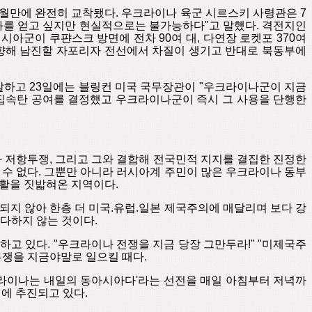
월만에
완전히 교착됐다
.
우크라이나
육군
시르스키 사령관은
7
과를
얻고
싶지만
현실적으로는
불가능하다
"
고
말했다
.
격전지인
러시아군이
쿠퍈스크
방면에
전차
90
여 대
,
다연장
로켓포
370
여
향해
남진할
자포리자
전선에서
차질이 생기고
반대로
북동부에
말하고
23
일에는
블링컨 미국 국무장관이
"
우크라이나군이
지금
집속탄
공여를
결정했고
우크라이나군이
즉시
그
사용을 단행한
과
저항투쟁
,
그리고
그와
결합해
전국민적
지지를
결집한
진정한
수
없다
.
그뿐만
아니라
러시아계
주민이
많은
우크라이나
동부
활을
짓밟혀온
지역이다
.
 되지 않아
한층 더
미국
.
유럽
.
일본 제국주의에
매달리며
보다
강
다하지
않는
것이다
.
하고
있다
. "
우크라이나
전쟁을
지금 당장
그만두라
!" "
미제국주
투쟁을
지금야말로
일으킬
때다
.
라이나는
내일의
동아시아다
'
라는
선전을
매일
아침부터
저녁까
번에
추진되고 있다
.