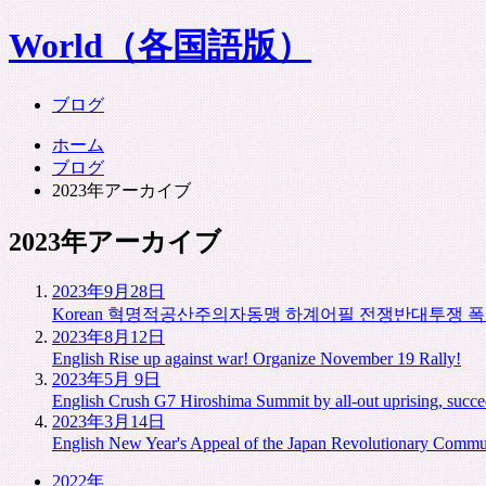
World（各国語版）
ブログ
ホーム
ブログ
2023年アーカイブ
2023年アーカイブ
2023年9月28日
Korean
혁명적공산주의자동맹 하계어필 전쟁반대투쟁 폭발
2023年8月12日
English
Rise up against war! Organize November 19 Rally!
2023年5月 9日
English
Crush G7 Hiroshima Summit by all-out uprising, succee
2023年3月14日
English
New Year's Appeal of the Japan Revolutionary Commun
2022年