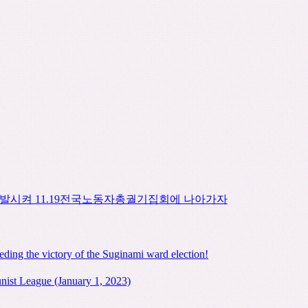
시켜 11.19전국노동자총궐기집회에 나아가자
ding the victory of the Suginami ward election!
ist League (January 1, 2023)