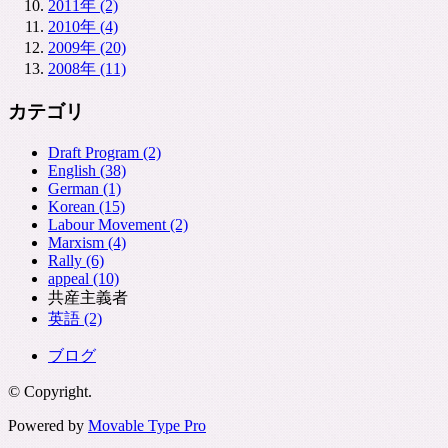
2011年 (2)
2010年 (4)
2009年 (20)
2008年 (11)
カテゴリ
Draft Program (2)
English (38)
German (1)
Korean (15)
Labour Movement (2)
Marxism (4)
Rally (6)
appeal (10)
共産主義者
英語 (2)
ブログ
© Copyright.
Powered by
Movable Type Pro