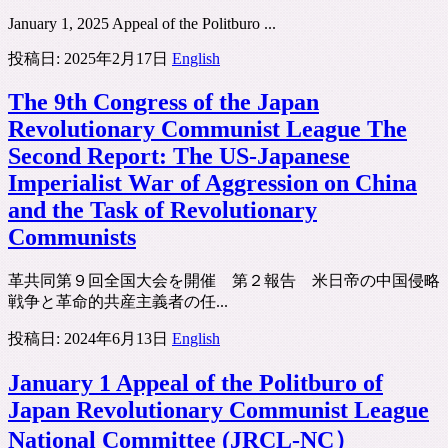
January 1, 2025 Appeal of the Politburo ...
投稿日:
2025年2月17日
English
The 9th Congress of the Japan
Revolutionary Communist League The
Second Report: The US-Japanese
Imperialist War of Aggression on China
and the Task of Revolutionary
Communists
革共同第９回全国大会を開催 第２報告 米日帝の中国侵略
戦争と革命的共産主義者の任...
投稿日:
2024年6月13日
English
January 1 Appeal of the Politburo of
Japan Revolutionary Communist League
National Committee (JRCL-NC）