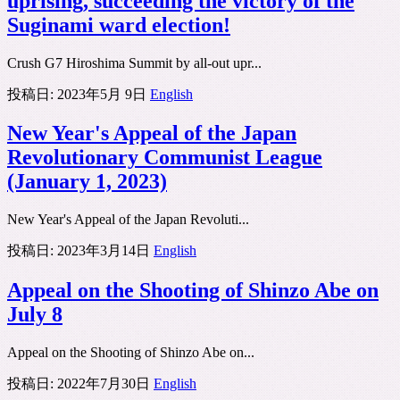
uprising, succeeding the victory of the
Suginami ward election!
Crush G7 Hiroshima Summit by all-out upr...
投稿日:
2023年5月 9日
English
New Year's Appeal of the Japan
Revolutionary Communist League
(January 1, 2023)
New Year's Appeal of the Japan Revoluti...
投稿日:
2023年3月14日
English
Appeal on the Shooting of Shinzo Abe on
July 8
Appeal on the Shooting of Shinzo Abe on...
投稿日:
2022年7月30日
English