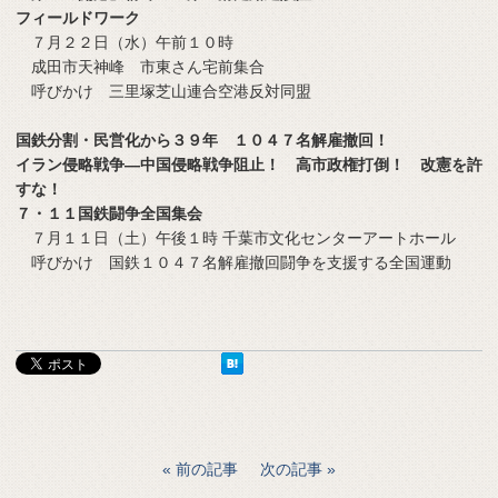
フィールドワーク
７月２２日（水）午前１０時
成田市天神峰 市東さん宅前集合
呼びかけ 三里塚芝山連合空港反対同盟
国鉄分割・民営化から３９年 １０４７名解雇撤回！
イラン侵略戦争―中国侵略戦争阻止！ 高市政権打倒！ 改憲を許
すな！
７・１１国鉄闘争全国集会
７月１１日（土）午後１時 千葉市文化センターアートホール
呼びかけ 国鉄１０４７名解雇撤回闘争を支援する全国運動
前の記事
次の記事