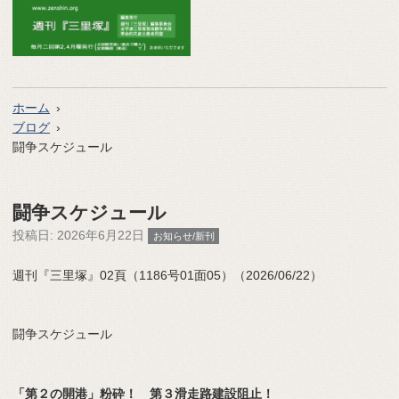
ホーム
ブログ
闘争スケジュール
闘争スケジュール
投稿日:
2026年6月22日
お知らせ/新刊
週刊『三里塚』02頁（1186号01面05）（2026/06/22）
闘争スケジュール
「第２の開港」粉砕！ 第３滑走路建設阻止！