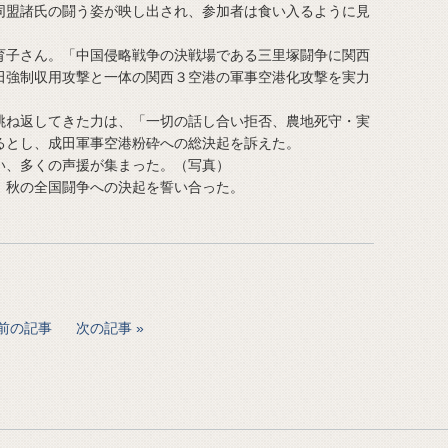
盟諸氏の闘う姿が映し出され、参加者は食い入るように見
子さん。「中国侵略戦争の決戦場である三里塚闘争に関西
田強制収用攻撃と一体の関西３空港の軍事空港化攻撃を実力
ね返してきた力は、「一切の話し合い拒否、農地死守・実
るとし、成田軍事空港粉砕への総決起を訴えた。
、多くの声援が集まった。（写真）
秋の全国闘争への決起を誓い合った。
前の記事
次の記事