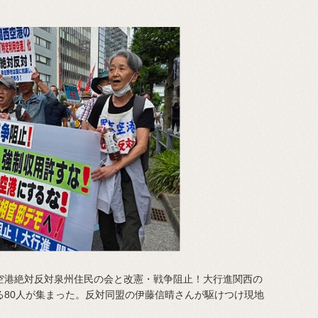
港絶対反対泉州住民の会と改憲・戦争阻止！大行進関西の
る80人が集まった。反対同盟の伊藤信晴さんが駆けつけ現地