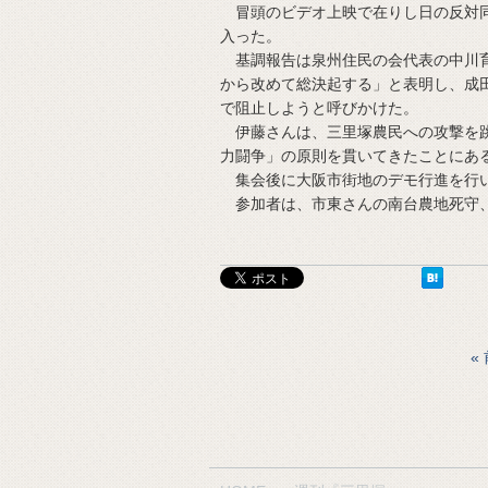
冒頭のビデオ上映で在りし日の反対同
入った。
基調報告は泉州住民の会代表の中川育
から改めて総決起する」と表明し、成
で阻止しようと呼びかけた。
伊藤さんは、三里塚農民への攻撃を跳
力闘争」の原則を貫いてきたことにあ
集会後に大阪市街地のデモ行進を行い
参加者は、市東さんの南台農地死守、