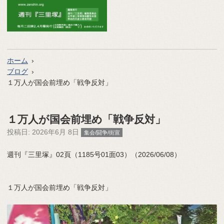
ホーム
ブログ
１万人が国会前埋め「戦争反対」
１万人が国会前埋め「戦争反対」
投稿日:
2026年6月 8日
集会/闘争/街宣
週刊『三里塚』02頁（1185号01面03）（2026/06/08）
１万人が国会前埋め「戦争反対」