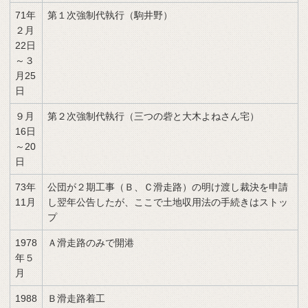
71年
第１次強制代執行（駒井野）
２月
22日
～３
月25
日
９月
第２次強制代執行（三つの砦と大木よねさん宅）
16日
～20
日
73年
公団が２期工事（Ｂ、Ｃ滑走路）の明け渡し裁決を申請
11月
し翌年公告したが、ここで土地収用法の手続きはストッ
プ
1978
Ａ滑走路のみで開港
年５
月
1988
Ｂ滑走路着工