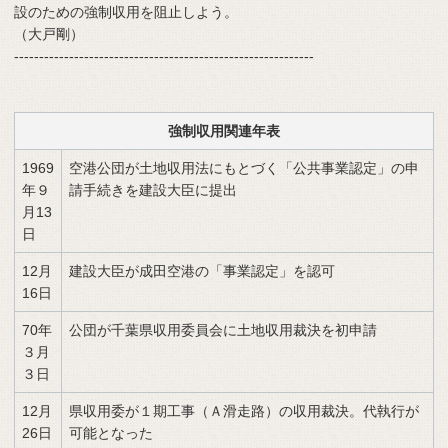
設のための強制収用を阻止しよう。
（大戸剛）
------------------------------------------------------------
強制収用関連年表
1969
空港公団が土地収用法にもとづく「公共事業認定」の申
年９
請手続きを建設大臣に提出
月13
日
12月
建設大臣が成田空港の「事業認定」を認可
16日
70年
公団が千葉県収用委員会に土地収用裁決を初申請
３月
３日
12月
県収用委が１期工事（Ａ滑走路）の収用裁決。代執行が
26日
可能となった