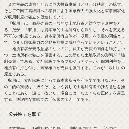
資本主義の成熟とともに巨大投資事業（とりわけ鉄道）の拡大、
そして帝国主義段階への移行による国家権力の強大化と軍事国家化
が収用制度の確立を促進していく。
「収用」は、商品売買の一般的な土地取得と対立する形態をと
る。だが、「収用」は資本家的土地所有から派生し、それを支える
不可欠の制度である。資本家所有自体が「収用」を表裏の関係とし
て、つまり国家暴力の発動を前提に成り立っているということだ。
土地所有者が売る意思のないのに、買主が売買の関係を維持しつ
つ、土地所有の独占を侵害する、この新たな土地取得の形態が「強
制売買」である。支配階級であるブルジョアジーが、個別利害を土
地所有に押し付け、国家権力が売買を強制する。これが「収用」の
原点である。
収用は、支配階級にとって資本家所有を守る要でありながら、そ
の目的の実現は「抜くぞ」という脅しで土地所有者の独占意思を挫
くことにあり、逆に「抜いた」場合には「なまくらな正体」を露呈
する、逆説的な意味での「伝家の宝刀」である。
「公共性」を撃て
資本主義は、19世紀後半以降、土地収用に関して、「公益性」