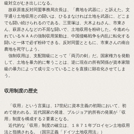
級対立がむき出しになる。
故萩原進反対同盟事務局次長は、「農地を武器に」と訴えた。文
字通り土地収用との闘いは、ひるまなければ土地を武器に、どこま
でも闘い続けられるのである。三里塚は、大木よねさん、市東さ
ん、萩原さんなどの不屈な闘いで、土地収用を粉砕した。今進めら
れているＮＡＡの強制収用策動は、中国侵略戦争を内乱に転化する
闘いと一体で必ず粉砕できる。反対同盟とともに、市東さんの南台
農地を死守しよう。
強制収用は、支配階級にとって「両刃の剣」だ。国家権力を発動
して、土地を暴力的に奪うことは、逆に現在の所有関係が資本家階
級の暴力によって成り立っていることを直接に顕在化させてしま
う。
収用制度の歴史
「収用」という言葉は、17世紀に資本主義の初期において、初
めて使われる。近代国家の発達、ブルジョア的所有の発展が「収
用」制度を構成する２要素となる。
近代的な「収用」制度の確立は、１８７１年プロイセン土地収用
法と指摘される。（国宗正義「ドイツ土地収用法」）