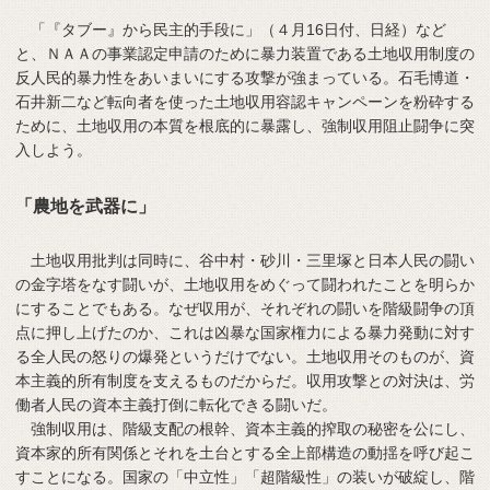
「『タブー』から民主的手段に」（４月16日付、日経）など
と、ＮＡＡの事業認定申請のために暴力装置である土地収用制度の
反人民的暴力性をあいまいにする攻撃が強まっている。石毛博道・
石井新二など転向者を使った土地収用容認キャンペーンを粉砕する
ために、土地収用の本質を根底的に暴露し、強制収用阻止闘争に突
入しよう。
「農地を武器に」
土地収用批判は同時に、谷中村・砂川・三里塚と日本人民の闘い
の金字塔をなす闘いが、土地収用をめぐって闘われたことを明らか
にすることでもある。なぜ収用が、それぞれの闘いを階級闘争の頂
点に押し上げたのか、これは凶暴な国家権力による暴力発動に対す
る全人民の怒りの爆発というだけでない。土地収用そのものが、資
本主義的所有制度を支えるものだからだ。収用攻撃との対決は、労
働者人民の資本主義打倒に転化できる闘いだ。
強制収用は、階級支配の根幹、資本主義的搾取の秘密を公にし、
資本家的所有関係とそれを土台とする全上部構造の動揺を呼び起こ
すことになる。国家の「中立性」「超階級性」の装いが破綻し、階