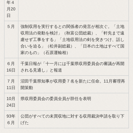
年４
月20
日
５月
強制収用を実行するとの関係者の発言が相次ぐ。「土地
収用法の発動を検討」（秋富公団総裁）、「軒先まで遠
慮せず工事をする」「土地収用法の剣を突きつけ、話し
合いを迫る」（松井副総裁）、「日本の土地はすべて国
家のもの」（石原運輸相）
６月
千葉日報が「十一月には千葉県収用委員会の審議が再開
16日
される見通し」と報道
７月
沼田千葉県知事が収用委７名を新たに任命。11月審理再
11日
開策動
10月
県収用委員会の委員全員が辞任を表明
24日
93年
公団がすべての未買収地に対する収用裁決申請を取り下
６月
げた