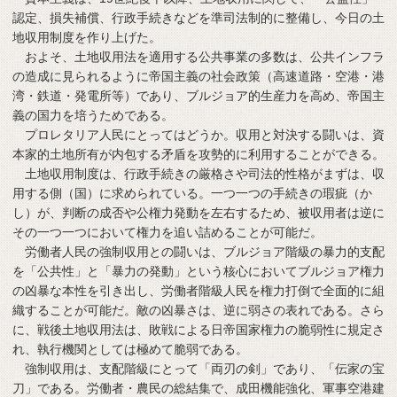
認定、損失補償、行政手続きなどを準司法制的に整備し、今日の土
地収用制度を作り上げた。
およそ、土地収用法を適用する公共事業の多数は、公共インフラ
の造成に見られるように帝国主義の社会政策（高速道路・空港・港
湾・鉄道・発電所等）であり、ブルジョア的生産力を高め、帝国主
義の国力を培うためである。
プロレタリア人民にとってはどうか。収用と対決する闘いは、資
本家的土地所有が内包する矛盾を攻勢的に利用することができる。
土地収用制度は、行政手続きの厳格さや司法的性格がまずは、収
用する側（国）に求められている。一つ一つの手続きの瑕疵（か
し）が、判断の成否や公権力発動を左右するため、被収用者は逆に
その一つ一つにおいて権力を追い詰めることが可能だ。
労働者人民の強制収用との闘いは、ブルジョア階級の暴力的支配
を「公共性」と「暴力の発動」という核心においてブルジョア権力
の凶暴な本性を引き出し、労働者階級人民を権力打倒で全面的に組
織することが可能だ。敵の凶暴さは、逆に弱さの表れである。さら
に、戦後土地収用法は、敗戦による日帝国家権力の脆弱性に規定さ
れ、執行機関としては極めて脆弱である。
強制収用は、支配階級にとって「両刃の剣」であり、「伝家の宝
刀」である。労働者・農民の総結集で、成田機能強化、軍事空港建