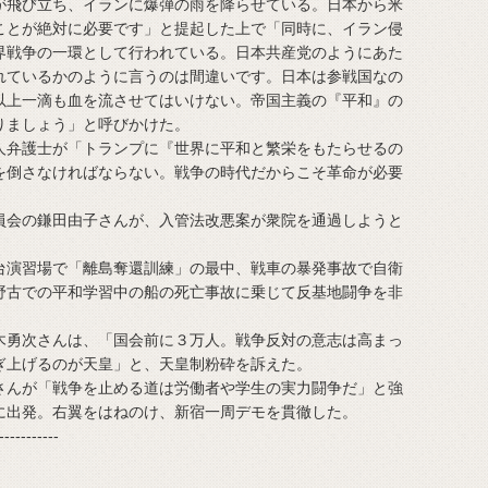
が飛び立ち、イランに爆弾の雨を降らせている。日本から米
ことが絶対に必要です」と提起した上で「同時に、イラン侵
界戦争の一環として行われている。日本共産党のようにあた
れているかのように言うのは間違いです。日本は参戦国なの
以上一滴も血を流させてはいけない。帝国主義の『平和』の
りましょう」と呼びかけた。
弁護士が「トランプに『世界に平和と繁栄をもたらせるの
を倒さなければならない。戦争の時代だからこそ革命が必要
会の鎌田由子さんが、入管法改悪案が衆院を通過しようと
演習場で「離島奪還訓練」の最中、戦車の暴発事故で自衛
野古での平和学習中の船の死亡事故に乗じて反基地闘争を非
。
勇次さんは、「国会前に３万人。戦争反対の意志は高まっ
ぎ上げるのが天皇」と、天皇制粉砕を訴えた。
んが「戦争を止める道は労働者や学生の実力闘争だ」と強
に出発。右翼をはねのけ、新宿一周デモを貫徹した。
-----------