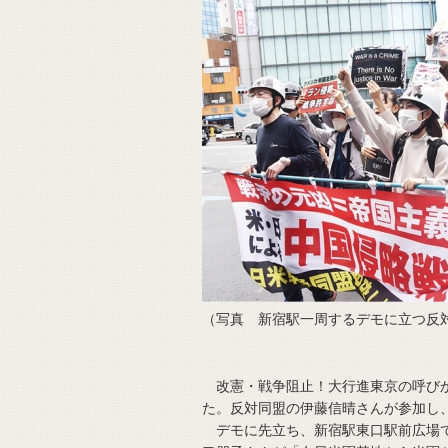
（写真 新宿駅一周するデモに立つ反対
改憲・戦争阻止！大行進東京の呼びか
た。反対同盟の伊藤信晴さんが参加し
デモに先立ち、新宿駅東口駅前広場で