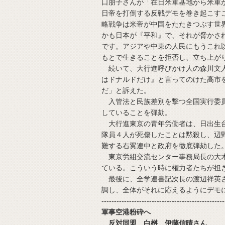
口朋子さんが「在日米軍基地から米軍
日帝を打倒する反戦デモを巻き起こす
略戦争は米帝が中国をたたきつぶす世
かも日本が『平和』で、それが脅かさ
です。アジアや中東の人民にもうこれ
もとで生きることを拒否し、立ち上が
続いて、大行進呼びかけ人の森川文人
はドナルドだけ』と言ってのけた高市
だ」と訴えた。
入管法と民族差別を撃つ全国実行委員
していることを弾劾。
大行進東京の青年労働者は、日出生台
隊員４人が死傷したことは黙殺し、辺
難する右翼連中と政府を徹底弾劾した
東京労組交流センター事務局長の大木
ている。こういう時に権力者たちが担
最後に、全学連書記次長の渡辺祥英さ
調し、全体がそれに応えるようにデモ
-------------------------------------------------
軍事空港粉砕へ
反対同盟 白桝 伊藤信晴さん