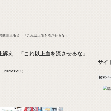
侵略阻止訴え 「これ以上血を流させるな」
止訴え 「これ以上血を流させるな」
サイ
026/05/11）