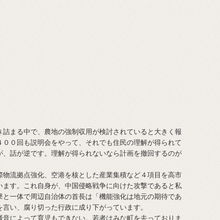
詰まる中で、農地の強制収用が検討されていると大きく報
４００回も説明会をやって、それでも住民の理解が得られて
が、話が逆です。理解が得られないなら計画を撤回するのが
物流拠点強化、空港を核とした産業集積など４項目を高市
います。これ自身が、中国侵略戦争に向けた攻撃であると私
撃と一体で周辺自治体の首長は「機能強化は地元の期待であ
を言い、腐り切った行政に成り下がっています。
音によって育児もできない。若者はみな町を去っておりま