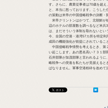
す。さらに、農業従事者は70歳を超え
と、本当に怒っております。こうした
の策動は米帝の中国侵略戦争の決断・
米帝クリントンはかつて、北朝鮮が核
辺のホテルの部屋数を調べるなど米兵
は、まだそういう体制を取れないとい
今、全国の空港・港湾57カ所を特定
成田の機能強化が前提にされているこ
中国侵略戦争情勢を考えるとき、第２
い起こします。あの悪名高い７３１部
石井部隊が加茂部隊と言われるように
略戦争への突進を私たちが見据えると
ばなりません。軍事空港粉砕を改めて