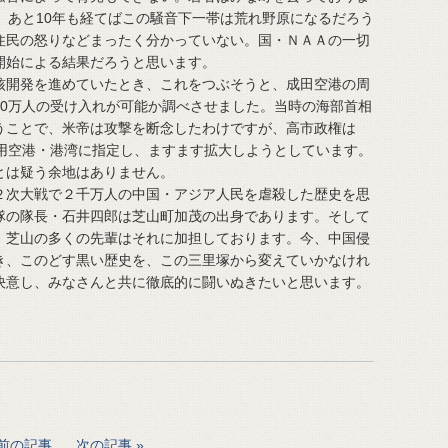
、あと10年も経てばこの騒音下一帯は荒れ野原になるだろう
住民の怒りなどまったく分かっていない。国・ＮＡＡの一切
開始による結果だろうと思います。
開発を進めていたとき、これをつぶそうと、成田空港の周
30万人の受け入れが可能か調べさせました。当時の海部首相
うことで、米帝は攻撃を断念したわけですが、高市政権は
利用空港・港湾に指定し、ますます拡大しようとしています。
とは疑う余地はありません。
次大戦で２千万人の中国・アジア人民を虐殺した歴史を思
隊の隊長・石井四郎は芝山町加茂の出身であります。そして
、芝山の多くの先輩はそれに加担しております。今、中国侵
き、このどす黒い歴史を、この三里塚から変えていかなけれ
決意し、みなさんと共に徹底的に闘いぬきたいと思います。
前の記事
次の記事