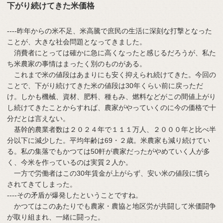
下がり続けてきた米価格
----昨年からの米不足、米高騰で庶民の生活に深刻な打撃となった
ことが、大きな社会問題となってきました。
消費者にとっては確かに急に高くなったと感じるだろうが、私た
ち米農家の事情はまったく別のものがある。
これまで米の値段はあまりにも安く抑えられ続けてきた。今回の
ことで、下がり続けてきた米の値段は30年くらい前に戻っただ
け。しかも機械、資材、肥料、種もみ、燃料などがこの間値上がり
し続けてきたことからすれば、農家がやっていくのに今の価格で十
分だとは言えない。
基幹的農業者数は２０２４年で１１１万人、２０００年と比べ半
分以下に減少した。平均年齢は69・２歳。米農家も減り続けてい
る。私の集落でもかつては50軒が農家だったがやめていく人が多
く、今米を作っているのは実質２人か。
一方で労働者はこの30年賃金が上がらず、安い米の値段に慣ら
されてきてしまった。
----その矛盾が爆発したということですね。
かつてはこのあたりでも農家・農協と地区労が共闘して米価闘争
が取り組まれ、一緒に闘った。