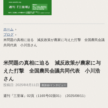
ホーム
ブログ
米問題の真相に迫る 減反政策が農家に与えた打撃 全国農民会議
共同代表 小川浩さん
米問題の真相に迫る 減反政策が農家に与
えた打撃 全国農民会議共同代表 小川浩
さん
投稿日:
2025年8月11日
座談会/インタビュー
週刊『三里塚』02頁（1165号02面01）（2025/08/11）