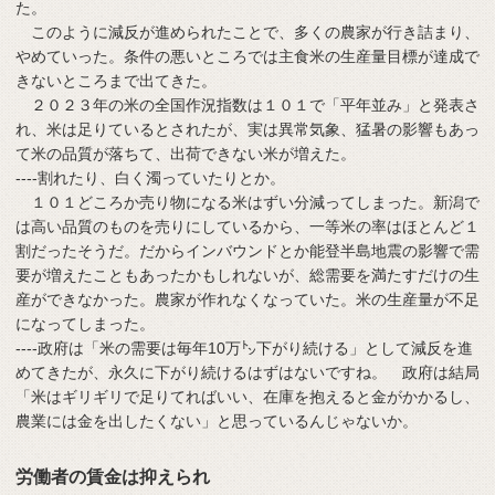
た。
このように減反が進められたことで、多くの農家が行き詰まり、
やめていった。条件の悪いところでは主食米の生産量目標が達成で
きないところまで出てきた。
２０２３年の米の全国作況指数は１０１で「平年並み」と発表さ
れ、米は足りているとされたが、実は異常気象、猛暑の影響もあっ
て米の品質が落ちて、出荷できない米が増えた。
----割れたり、白く濁っていたりとか。
１０１どころか売り物になる米はずい分減ってしまった。新潟で
は高い品質のものを売りにしているから、一等米の率はほとんど１
割だったそうだ。だからインバウンドとか能登半島地震の影響で需
要が増えたこともあったかもしれないが、総需要を満たすだけの生
産ができなかった。農家が作れなくなっていた。米の生産量が不足
になってしまった。
----政府は「米の需要は毎年10万㌧下がり続ける」として減反を進
めてきたが、永久に下がり続けるはずはないですね。 政府は結局
「米はギリギリで足りてればいい、在庫を抱えると金がかかるし、
農業には金を出したくない」と思っているんじゃないか。
労働者の賃金は抑えられ