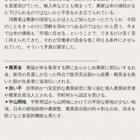
を直接浴びていた。輸入米などとも相まって、農家は米の値段がま
た下げられるのではないかと不安をかき立てられている。
消費者は農家の現状なんかほとんど知らなかっただろうが、今回
のことをきっかけに理解を深めつつあるのではないかと思う。今ま
では米の価格も「市場に任せる」ということで、できるだけ安く安
く抑えられてきた。それが労働者の賃金を低く抑える条件にさせら
れていた。そういう矛盾が露呈した。
------------------------------------------------------------
▼
概算金
農協が米を集荷する際にあらかじめ農家に前払いするお
金。販売の見通しが立った時点で販売見込額から経費・概算金を除
いた額が生産者に追加払いされる。
▼
担い手
効率的かつ安定的な農業経営に取り組む個人農業経営者
や農業生産法人とされる。市町村から認定を受ける。
▼
中山間地
平野周辺から山間地にかけての平坦な耕地が少ない地
域。日本の耕地面積や農家数、農業産出額の約４割を占め、洪水を
防ぐなど多面的機能も果たす。