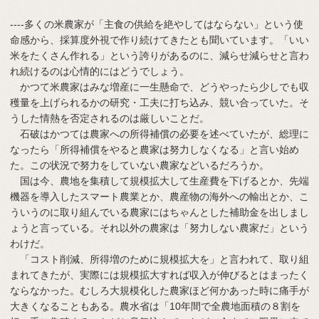
----多くの米農家が「主食の供給を絶やしてはならない」という使
命感から、採算度外視で作り続けてきたとも聞いています。「いい
米をたくさん作れる」という誇りがあるのに、減らせ減らせと言わ
れ続けるのは心情的にはどうでしょう。
かつて米農家はみな増産に一生懸命で、どうやったら少しでも収
穫量を上げられるかの研究・工夫に打ち込み、競い合っていた。そ
うした情熱を否定されるのは厳しいことだ。
石破はかつては農家への所得補償の必要を述べていたが、総理に
なったら「所得補償をやると農家は努力しなくなる」と言い始め
た。この状況で努力をしていない農家などいるだろうか。
国は今、農地を集積して規模拡大して生産費を下げるとか、先端
機器を導入したスマート農業とか、農産物の海外への輸出とか、こ
ういうのに取り組んでいる農家にはちゃんとした補助金を出しまし
ょうと言っている。それ以外の農家は「努力しない農家だ」という
わけだ。
「コスト削減、所得増のために規模拡大を」と言われて、取り組
まれてきたが、実際には規模拡大すれば収入が伸びるとはまったく
ならなかった。むしろ大規模化した農家ほど何かあった時に痛手が
大きくなることもある。農水省は「10年間で全農地面積の８割を