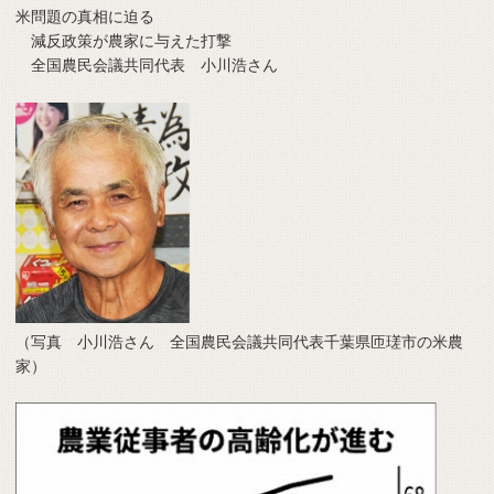
米問題の真相に迫る
減反政策が農家に与えた打撃
全国農民会議共同代表 小川浩さん
（写真 小川浩さん 全国農民会議共同代表千葉県匝瑳市の米農
家）