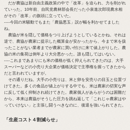
だが農協は新自由主義政策の中で「改革」を迫られ、力を削がれ
ていった。10年前、自民党農林部会長だった小泉進次郎現農水相
がその「改革」の旗頭に立っていた。
----今回の米騒動でもまた「農協悪玉」説が幅を利かせてました
ね。
農協が米を隠して価格をつり上げようとしているとかね。それは
逆で、農協が農家に提示した概算金が安かったから、今まで米を扱
ったことがない業者までが農家に買い付けに来て値上がりした。農
協の米の集荷は例年より大分悪かった。誰も隠してはいない。
----これまであまりにも米の価格が低く抑えられてきたのは、大手
スーパーなどの小売り大企業が価格決定で主導権を握ってきたから
だと言われていますが。
その通りだね。大手の小売りは、米と卵を安売りの目玉と位置づ
けてきた。多くの食品が値上がりする中でも、米は農家の切実な声
に反して低く抑制され続けてきた。農家個人があらがうのは困難だ
から、本来は農協がそうした圧力を跳ね返して「これじゃ農家はや
っていけない」と主張し闘うべきなのに、後退を強いられてきた。
「生産コスト４割減らせ」