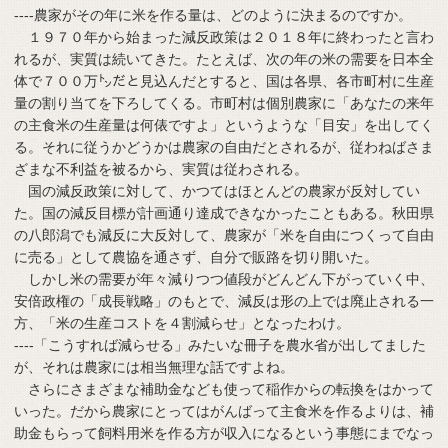
----農家がその年に米を作る量は、どのように決まるのですか。
１９７０年から始まった減反政策は２０１８年に終わったと言わ
れるが、実質は続いてきた。たとえば、次の年の米の需要を日本全
体で７００万㌧だと見込んだとすると、国は各県、各市町村に生産
量の割り当てを下ろしてくる。市町村は個別農家に「あなたの来年
の主食米の生産量は何俵ですよ」というような「目安」を出してく
る。それに従うかどうかは農家の自由だとされるが、従わねばさま
ざまな不利益を被るから、実質は従わされる。
国の減反政策に対して、かつてはほとんどの農家が反対してい
た。国の減反目標が計画通り達成できなかったこともある。秋田県
の八郎潟でも減反に大反対して、農家が「米を自由につくって自由
に売る」として農協を通さず、自分で販路を切り開いた。
しかし米の需要が年々減りつつ値段がどんどん下がっていく中、
安倍政権の「成長戦略」のもとで、減反は形の上では廃止される一
方、「米の生産コストを４割減らせ」となったわけ。
----「こうすれば減らせる」みたいな冊子を農水省が出してました
が、それは農家には相当無理な話ですよね。
さらにさまざまな補助金なども使って稲作からの転換をはかって
いった。だから農家にとってはがんばって主食米を作るよりは、補
助金もらって飼料用米を作る方が収入になるという事態にまでなっ