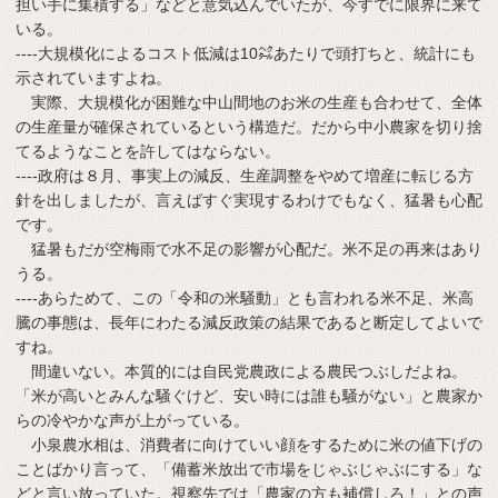
担い手に集積する」などと意気込んでいたが、今すでに限界に来て
いる。
----大規模化によるコスト低減は10㌶あたりで頭打ちと、統計にも
示されていますよね。
実際、大規模化が困難な中山間地のお米の生産も合わせて、全体
の生産量が確保されているという構造だ。だから中小農家を切り捨
てるようなことを許してはならない。
----政府は８月、事実上の減反、生産調整をやめて増産に転じる方
針を出しましたが、言えばすぐ実現するわけでもなく、猛暑も心配
です。
猛暑もだが空梅雨で水不足の影響が心配だ。米不足の再来はあり
うる。
----あらためて、この「令和の米騒動」とも言われる米不足、米高
騰の事態は、長年にわたる減反政策の結果であると断定してよいで
すね。
間違いない。本質的には自民党農政による農民つぶしだよね。
「米が高いとみんな騒ぐけど、安い時には誰も騒がない」と農家か
らの冷やかな声が上がっている。
小泉農水相は、消費者に向けていい顔をするために米の値下げの
ことばかり言って、「備蓄米放出で市場をじゃぶじゃぶにする」な
どと言い放っていた。視察先では「農家の方も補償しろ！」との声