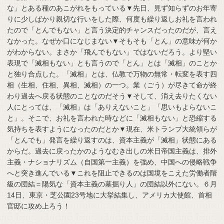
な」とある種のあこがれをもっている▼先日、見ず知らずのお年寄
りに少しばかり親切な行いをした際、何度も繰り返しお礼を言われ
たので「とんでもない」と言う決定的チャンスだったのだが、言え
なかった。なぜか口になじまない▼そもそも「とん」の意味が何か
がわからない。まさか「飛んでもない」ではないだろう。より堅い
表現で「滅相もない」とも言うので「とん」とは「滅相」のことか
と独り合点した。「滅相」とは、仏教で万物の無常・転変を表す四
相（生相、住相、異相、滅相）の一つ。業（ごう）が尽きて命が終
わり過去へ戻る状態のことなのだそう▼そして、消え去りたくない
人にとっては、「滅相」は「ありえないこと」「思いもよらないこ
と」。そこで、お礼を言われた時などに「滅相もない」と恐縮する
気持ちを表すようになったのだとか▼現在、米トランプ大統領らが
「とんでも」発言を繰り返すのは、資本主義が「滅相」状態にある
からだ。過去に戻ったかのようなむき出しの米日帝国主義は、排外
主義・ナショナリズム（自国第一主義）を強め、中国への侵略戦争
へと突き進んでいる▼これを阻止できるのは国境をこえた労働者階
級の団結＝陽気な「資本主義の墓掘り人」の団結以外にない。６月
14日、東京・芝公園23号地に大挙結集し、アメリカ大使館、首相
官邸に攻め上ろう！