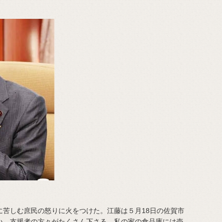
苦しむ庶民の怒りに火をつけた。江藤は５月18日の佐賀市
い。支援者の方々がたくさん下さる。私の家の食品庫には売