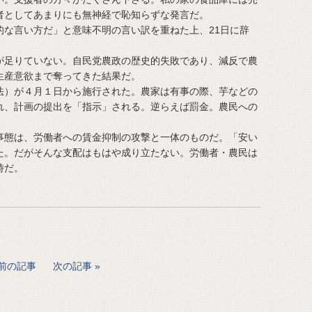
者としてあまりにも無神経で恥知らずな発言だ。
な言い方だ」と意味不明の言い訳を重ねた上、21日に辞
足りていない。自民党農政の歴史的失敗であり、減反で農
生産意欲まで奪ってきた結果だ。
）が４月１日から施行された。農家は有事の際、芋などの
れ、計画の提出を「指示」される。逆らえば罰金。農民への
態は、労働者への賃金抑制の攻撃と一体のものだ。「安い
た。だがそんな支配はもはや成り立たない。労働者・農民は
時だ。
前の記事
次の記事