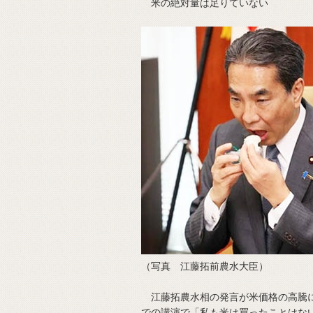
米の絶対量は足りていない
（写真 江藤拓前農水大臣）
江藤拓農水相の発言が米価格の高騰に
での講演で「私も米は買ったことはな