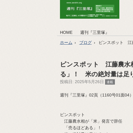
HOME
週刊『三里塚』
ホーム
ブログ
ピンスポット 江
ピンスポット 江藤農水
る」！ 米の絶対量は足
投稿日:
2025年5月26日
連載
週刊『三里塚』02頁（1160号01面04）（2
ピンスポット
江藤農水相が「米」発言で辞任
「売るほどある」！