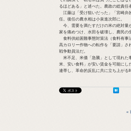
るほどある」と述べた。農政の総責任
江藤は「受け狙いだった」「宮崎弁的
任。後任の農水相は小泉進次郎に。
今、需要を満たすだけの米の絶対量が
家を痛めつけ、水田を破壊し、農民の
食料供給困難事態対策法（食料有事法
高カロリー作物への転作を「要請」さ
戦争動員法だ。
米不足、米価「急騰」として現れた事
米、安い食料」が安い賃金を可能にし
連帯し、革命的反乱に共に立ち上がる