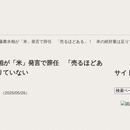
藤農水相が「米」発言で辞任 「売るほどある」！ 米の絶対量は足り
相が「米」発言で辞任 「売るほどあ
りていない
サイ
025/05/26）