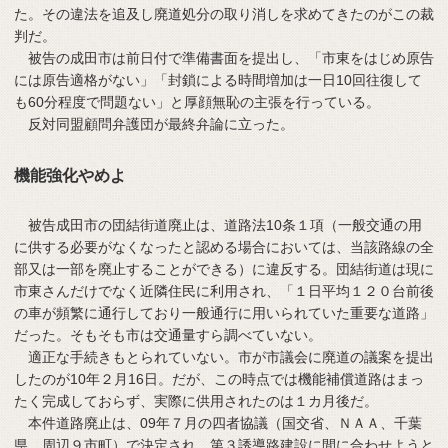
た。その違法を追及し廃道処分の取り消しを求めてきたのがこの裁
判だ。
被告の成田市は前日付で準備書面を提出し、「市東をはじめ原告
には原告適格がない」「封鎖による時間増加は一日10回往復して
も60分程度で問題ない」と厚顔無恥の主張を行っている。
反対同盟顧問弁護団が最終弁論に立った。
機能強化やめよ
被告成田市の団結街道廃止は、道路法10条１項（一般交通の用
に供する必要がなくなったと認める場合においては、当該路線の全
部又は一部を廃止することができる）に違反する。団結街道は現に
市東さんだけでなく近隣住民に利用され、「１日平均１２０台前後
の車が頻繁に通行しており一般通行に用いられていた重要な道路」
だった。そもそも市は交通量すら調べていない。
適正な手続きもとられていない。市が市議会に廃道の議案を提出
したのが10年２月16日。だが、この時点では機能補償道路はまっ
たく完成しておらず、実際に供用されたのは１カ月後だ。
本件道路廃止は、09年７月の四者協議（国交省、ＮＡＡ、千葉
県、周辺９市町）で決定され、第３誘導路建設に間に合わせようと