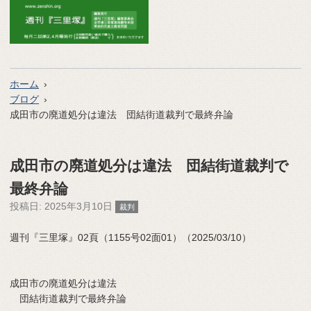
ホーム
ブログ
成田市の廃道処分は違法 団結街道裁判で最終弁論
成田市の廃道処分は違法 団結街道裁判で
最終弁論
投稿日:
2025年3月10日
裁判
週刊『三里塚』02頁（1155号02面01）（2025/03/10）
成田市の廃道処分は違法
団結街道裁判で最終弁論