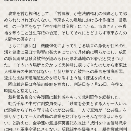
農業を営む権利として、「営農権」が憲法的権利の保障として認
められなければならない。市東さんの農地における小作権は「営農
権」の一側面をなす「生存権的財産権」に当たる。市東さんから農
地を奪うことは生存権の否定、そしてそれにとどまらず市東さんの
人間性の否定だ！
さらに弁護団は、機能強化によって生じる騒音の激化が住民の生
活と健康に及ぼす影響の甚大さについて具体的に明らかにし、成田
の騒音総量は騒音被害が認められた厚木基地の10倍だと突きつけ
た。「そういう場所と分かって天神峰に戻ってきたのだから市東は
人権享有の主体ではない」と切り捨てた被告らの暴言を徹底断罪。
違法な団結街道廃道処分を取り消すよう迫り陳述を終えた。
岡山裁判長は弁論の終結を宣言し、判決日を７月25日、午後２
時開廷と指定した。
裁判報告集会で弁護団は勝利感をもって裁判闘争を総括した。
動労千葉の中村仁副委員長は、「鉄道を必要とする人が一人いれ
ば廃線からそれを守り抜くのが公共性。一方で空港が『公共性』を
振りかざして一人の農民の農業を妨げるならそんな空港はいらな
い」と訴えた。全学連の渡辺祥英書記次長は「成田を中国侵略戦争
に向けた軍事空港にさせない。反戦闘争を爆発させ、耕作権裁判判