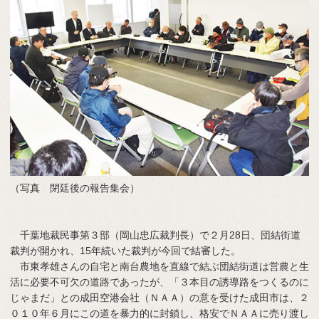
（写真 閉廷後の報告集会）
千葉地裁民事第３部（岡山忠広裁判長）で２月28日、団結街道
裁判が開かれ、15年続いた裁判が今回で結審した。
市東孝雄さんの自宅と南台農地を直線で結ぶ団結街道は営農と生
活に必要不可欠の道路であったが、「３本目の誘導路をつくるのに
じゃまだ」との成田空港会社（ＮＡＡ）の意を受けた成田市は、２
０１０年６月にこの道を暴力的に封鎖し、格安でＮＡＡに売り渡し