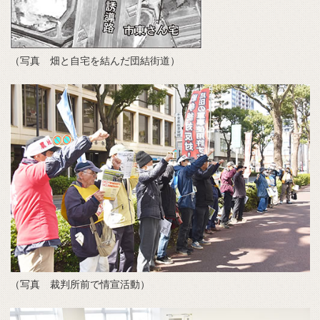
（写真 畑と自宅を結んだ団結街道）
（写真 裁判所前で情宣活動）