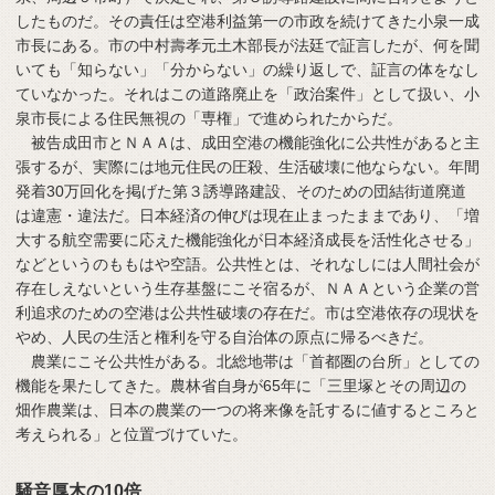
したものだ。その責任は空港利益第一の市政を続けてきた小泉一成
市長にある。市の中村壽孝元土木部長が法廷で証言したが、何を聞
いても「知らない」「分からない」の繰り返しで、証言の体をなし
ていなかった。それはこの道路廃止を「政治案件」として扱い、小
泉市長による住民無視の「専権」で進められたからだ。
被告成田市とＮＡＡは、成田空港の機能強化に公共性があると主
張するが、実際には地元住民の圧殺、生活破壊に他ならない。年間
発着30万回化を掲げた第３誘導路建設、そのための団結街道廃道
は違憲・違法だ。日本経済の伸びは現在止まったままであり、「増
大する航空需要に応えた機能強化が日本経済成長を活性化させる」
などというのももはや空語。公共性とは、それなしには人間社会が
存在しえないという生存基盤にこそ宿るが、ＮＡＡという企業の営
利追求のための空港は公共性破壊の存在だ。市は空港依存の現状を
やめ、人民の生活と権利を守る自治体の原点に帰るべきだ。
農業にこそ公共性がある。北総地帯は「首都圏の台所」としての
機能を果たしてきた。農林省自身が65年に「三里塚とその周辺の
畑作農業は、日本の農業の一つの将来像を託するに値するところと
考えられる」と位置づけていた。
騒音厚木の10倍