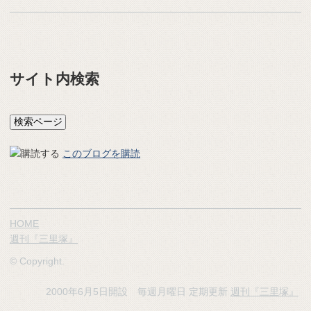
サイト内検索
このブログを購読
HOME
週刊『三里塚』
© Copyright.
2000年6月5日開設 毎週月曜日 定期更新
週刊『三里塚』