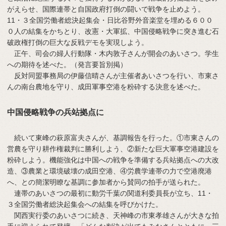
がえらせ、国際連帯と自国政府打倒の闘いで戦争を止めよう。
11・３全国労働者総決起集会・日比谷野外音楽堂を埋める６００
０人の結集をかちとり、改憲・大軍拡、中国侵略戦争に突き進む石
破政権打倒の巨大な反戦デモを実現しよう。
正午、司会の婦人行動隊・木内敦子さんが開会のあいさつ。学生
への期待を述べた。（発言要旨別掲）
反対同盟事務局の伊藤信晴さんが主催者あいさつを行い、市東さ
んの南台農地を守り、成田軍事空港を粉砕する決意を述べた。
中国侵略戦争の兵站拠点に
続いて東峰の萩原富夫さんが、基調報告を行った。①市東さんの
営農を守り耕作権裁判に勝利しよう、②新たな巨大軍事空港建設を
粉砕しよう。機能強化は中国への戦争を準備する兵站拠点への大改
造、③農業と環境破壊の成田空港、④労農学連帯の力で空港廃港
へ、との簡潔明瞭な基調に参加者から賛同の拍手が送られた。
連帯のあいさつの最初に動労千葉の関道利委員長が立ち、11・
３全国労働者総決起集会への結集を呼びかけた。
関西実行委のあいさつに続き、天神峰の市東孝雄さんが大きな拍