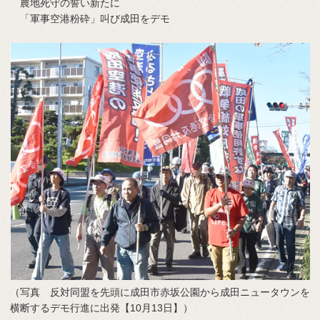
農地死守の誓い新たに
「軍事空港粉砕」叫び成田をデモ
（写真 反対同盟を先頭に成田市赤坂公園から成田ニュータウンを
横断するデモ行進に出発【10月13日】）