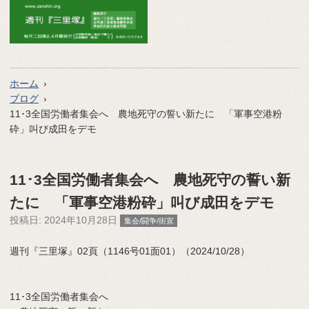
ホーム
ブログ
11･3全国労働者集会へ 農地死守の誓い新たに 「軍事空港粉
砕」叫び成田をデモ
11･3全国労働者集会へ 農地死守の誓い新
たに 「軍事空港粉砕」叫び成田をデモ
投稿日:
2024年10月28日
集会/闘争/街宣
週刊『三里塚』02頁（1146号01面01）（2024/10/28）
11･3全国労働者集会へ