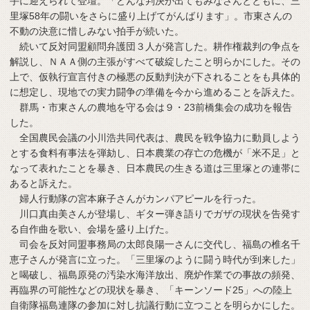
手に迎えられて登壇。「どんな判決が出てもみなさんとともに、三
里塚58年の闘いをさらに盛り上げてがんばります」。市東さんの
不動の決意に惜しみない拍手が続いた。
続いて反対同盟顧問弁護団３人が発言した。耕作権裁判の争点を
解説し、ＮＡＡ側の主張がすべて破綻したこと明らかにした。その
上で、仮執行宣言付きの極悪の反動判決が下されることをも具体的
に想定し、現地での実力闘争の準備を今から進めることを訴えた。
群馬・市東さんの農地を守る会は９・23前橋集会の成功を報告
した。
全国農民会議の小川浩共同代表は、農民を戦争協力に動員しよう
とする食料有事法を弾劾し、日本農業の存亡の危機が「米不足」と
なって表れたことを暴き、日本農民の生きる道は三里塚との連帯に
あると訴えた。
婦人行動隊の宮本麻子さんがカンパアピールを行った。
川口真由美さんが登場し、ギター弾き語りでガザの現状を告発す
る自作曲を歌い、会場を盛り上げた。
司会を反対同盟事務局の太郎良陽一さんに交代し、福島の椎名千
恵子さんが発言に立った。「三里塚のように闘う時代が到来した」
と喝破し、福島原発の汚染水海洋放出、廃炉作業での事故の頻発、
再臨界の可能性などの現状を暴き、「キーンソード25」への陸上
自衛隊福島連隊の参加に対し抗議行動に立つことを明らかにした。