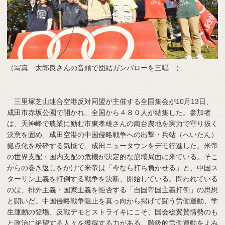
（写真 太郎良さんの音頭で団結ガンバローを三唱 ）
三里塚芝山連合空港反対同盟が主催する全国集会が10月13日、
成田市赤坂公園で開かれ、全国から４８０人が結集した。参加者
は、天神峰で農業に励む市東孝雄さんの南台農地を実力で守り抜く
決意を固め、成田空港の中国侵略戦争への出撃・兵站（へいたん）
拠点化を粉砕する気概で、成田ニュータウンをデモ行進した。米帝
の世界支配・国内支配の危機が決定的な崩壊局面に来ている。そこ
からの巻き返しをかけて米帝は「今なら打ち負かせる」と、中国ス
ターリン主義を打倒する戦争を決断、開始している。問われている
のは、排外主義・国家主義を拒否する「自国帝国主義打倒」の思想
と闘いだ。中国侵略戦争阻止を真っ向から掲げて闘う労働運動、学
生運動の登場、反戦デモとストライキにこそ、国会総翼賛情勢のも
と政治に絶望する人々を獲得する力がある。階級的労働運動をよみ