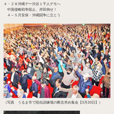
４・２８沖縄デー渋谷１千人デモへ
中国侵略戦争阻止、岸田倒せ！
４～５月安保・沖縄闘争に立とう
（写真 うるま市で陸自訓練場の断念求め集会【3月20日】）