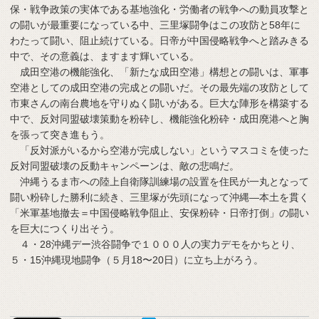
保・戦争政策の実体である基地強化・労働者の戦争への動員攻撃と
の闘いが最重要になっている中、三里塚闘争はこの攻防と58年に
わたって闘い、阻止続けている。日帝が中国侵略戦争へと踏みきる
中で、その意義は、ますます輝いている。
成田空港の機能強化、「新たな成田空港」構想との闘いは、軍事
空港としての成田空港の完成との闘いだ。その最先端の攻防として
市東さんの南台農地を守りぬく闘いがある。巨大な陣形を構築する
中で、反対同盟破壊策動を粉砕し、機能強化粉砕・成田廃港へと胸
を張って突き進もう。
「反対派がいるから空港が完成しない」というマスコミを使った
反対同盟破壊の反動キャンペーンは、敵の悲鳴だ。
沖縄うるま市への陸上自衛隊訓練場の設置を住民が一丸となって
闘い粉砕した勝利に続き、三里塚が先頭になって沖縄―本土を貫く
「米軍基地撤去＝中国侵略戦争阻止、安保粉砕・日帝打倒」の闘い
を巨大につくり出そう。
４・28沖縄デー渋谷闘争で１０００人の実力デモをかちとり、
５・15沖縄現地闘争（５月18〜20日）に立ち上がろう。