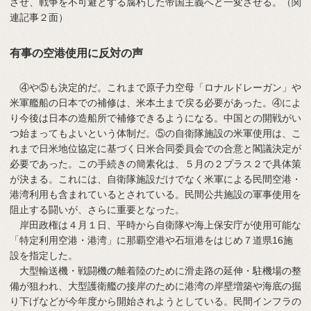
させ、戦争を不可避とする腐朽した帝国主義へと一変させる。（関
連記事２面）
有事の空港使用に反対の声
④や⑤も決定的だ。これまで原子力空母「ロナルドレーガン」や
米軍艦船の日本での補修は、米本土まで戻る必要があった。④によ
り今後は日本の造船所で補修できるようになる。中国との開戦がい
つ始まってもよいという体制だ。⑤の自衛隊施設の米軍使用は、こ
れまで日米地位協定に基づく日米合同委員会での合意と閣議決定が
必要であった。この手続きの簡素化は、５月の２プラス２で具体策
が決まる。これには、自衛隊施設だけでなく米軍による民間空港・
港湾利用も含まれているとされている。民間公共施設の軍事使用を
阻止する闘いが、さらに重要となった。
岸田政権は４月１日、平時から自衛隊や海上保安庁が使用可能な
「特定利用空港・港湾」に那覇空港や石垣港をはじめ７道県16施
設を指定した。
大型輸送機・戦闘機の離着陸のために滑走路の延伸・駐機場の整
備が狙われ、大型護衛艦の接岸のために港湾の岸壁増築や海底の掘
り下げなどが今年度から開始されようとしている。民間インフラの