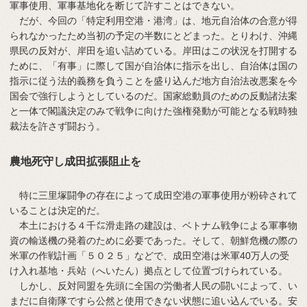
軍事使用、軍事基地化を断じて許すことはできない。
だが、今回の「特定利用空港・港湾」は、地元自治体の合意が得
られなかったため当初の予定の半数にとどまった。とりわけ、沖縄
県民の反対が、岸田を追い詰めている。岸田はこの状況を打開する
ために、「有事」に際して国が自治体に指示を出し、自治体は国の
指示に従う法的義務を負うことを盛り込んだ地方自治法改悪案を今
国会で強行しようとしているのだ。国家総動員のための反動諸法案
と一体で閣議決定のみで戦争に向けた強権発動が可能となる戦時独
裁法を許さず闘おう。
農地死守し成田拡張阻止を
特に三里塚闘争の存在によって成田空港の軍事使用が粉砕されて
いることは決定的だ。
本土における４千㍍滑走路の建設は、ベトナム戦争による軍事物
資の輸送機の発着のために必要であった。そして、朝鮮危機の際の
米軍の作戦計画「５０２５」などで、成田空港は米軍40万人の受
け入れ基地・兵站（へいたん）拠点として位置づけられている。
しかし、反対同盟を先頭に全国の労働者人民の闘いによって、い
まだに自衛隊ですら公然と使用できない状態に追い込んでいる。安