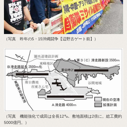
（写真 昨年の5・15沖縄闘争【辺野古ゲート前】）
（写真 機能強化で成田は全長12㌔、敷地面積は2倍に。総工費約
5000億円。）