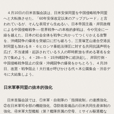
４月10日の日米首脳会談は、日米安保同盟を中国侵略戦争同盟
へと大転換させた。「60年安保改定以来のアップグレード」と言
われているが、そんな表現すら生ぬるい。日本帝国主義・岸田政権
による中国侵略戦争----世界戦争への本格的参戦は、今や完全に一
線を越えた。日本の社会全体を戦争に向かってつくりかえる攻撃
を、沖縄闘争の爆発を突破口に打ち破ろう。三里塚芝山連合空港反
対同盟も加わる８・６ヒロシマ暴処法弾圧に対する共同抗議声明を
広げ、不当逮捕・起訴されている５人の即時釈放を求める署名を全
力で集めよう。４・28―５・15沖縄闘争に総決起し、岸田打倒・
中国侵略戦争阻止の安保・沖縄闘争の爆発をかちとろう。４月28
日、改憲・戦争阻止！大行進が呼びかける代々木公園集会・渋谷デ
モに大結集しよう。
日米軍事同盟の抜本的強化
日米首脳会談では、①米軍・自衛隊の「指揮統制」の連携強化、
②在日米軍司令部の機能強化、③防衛装備品の日米共同生産体制の
強化、④米軍大型艦船（第７艦隊所属の空母、ミサイル駆逐艦な