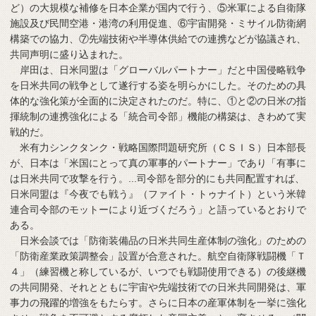
ど）の大規模な補修を日本企業が国内で行う、⑤米軍による自衛隊
施設及び民間空港・港湾の利用促進、⑥宇宙開発・ミサイル防衛網
構築での協力、⑦先端技術や半導体供給での連携などが協議され、
共同声明に盛り込まれた。
岸田は、日米同盟は「グローバルパートナー」だと中国侵略戦争
を日米共同の戦争として遂行する姿を明らかにした。そのための具
体的な強化策が全面的に決定されたのだ。特に、①と②の日米の指
揮統制の連携強化による「統合司令部」機能の構築は、きわめて実
戦的だ。
米有力シンクタンク・戦略国際問題研究所（ＣＳＩＳ）日本部長
が、日本は「米国にとって真の軍事的パートナー」であり「有事に
は日米共同で攻撃を行う。...司令部を部分的にも共同配置すれば、
日米同盟は『今夜でも戦う』（ファイト・トゥナイト）という米韓
連合司令部のモットーにより近づくだろう」と語っているとおりで
ある。
日米会談では「防衛装備品の日米共同生産体制の強化」のための
「防衛産業政策調整会」設置が合意された。航空自衛隊戦闘機「Ｔ
４」（練習機と称しているが、いつでも戦闘使用できる）の後継機
の共同開発、それとともに宇宙や先端技術での日米共同開発は、軍
事力の飛躍的増強をもたらす。さらに日本の産軍体制を一挙に強化