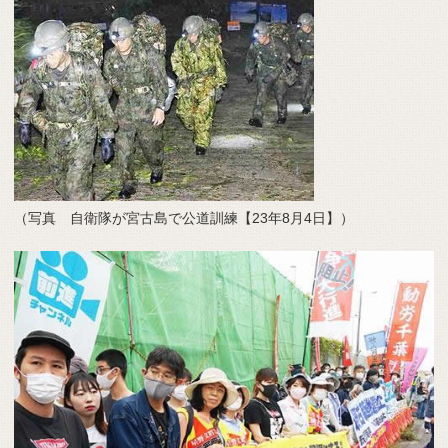
（写真 自衛隊が宮古島で公道訓練【23年8月4日】）