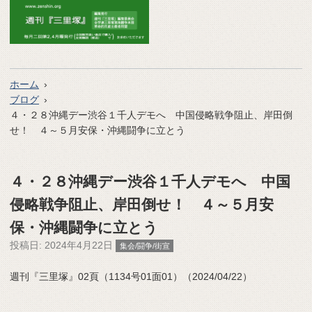
ホーム
ブログ
４・２８沖縄デー渋谷１千人デモへ 中国侵略戦争阻止、岸田倒
せ！ ４～５月安保・沖縄闘争に立とう
４・２８沖縄デー渋谷１千人デモへ 中国
侵略戦争阻止、岸田倒せ！ ４～５月安
保・沖縄闘争に立とう
投稿日:
2024年4月22日
集会/闘争/街宣
週刊『三里塚』02頁（1134号01面01）（2024/04/22）