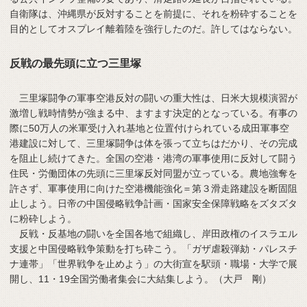
自衛隊は、沖縄県が反対することを前提に、それを粉砕することを
目的としてオスプレイ離着陸を強行したのだ。許してはならない。
反戦の最先頭に立つ三里塚
三里塚闘争の軍事空港反対の闘いの重大性は、日米大規模演習が
激増し戦時情勢が強まる中、ますます決定的となっている。有事の
際に50万人の米軍受け入れ基地と位置付けられている成田軍事空
港建設に対して、三里塚闘争は体を張って立ちはだかり、その完成
を阻止し続けてきた。全国の空港・港湾の軍事使用に反対して闘う
住民・労働団体の先頭に三里塚反対同盟が立っている。農地強奪を
許さず、軍事使用に向けた空港機能強化＝第３滑走路建設を断固阻
止しよう。日帝の中国侵略戦争計画・国家安全保障戦略をズタズタ
に粉砕しよう。
反戦・反基地の闘いを全国各地で組織し、岸田政権のイスラエル
支援と中国侵略戦争策動を打ち砕こう。「ガザ虐殺弾劾・パレスチ
ナ連帯」「世界戦争を止めよう」の大街宣を駅頭・職場・大学で展
開し、11・19全国労働者集会に大結集しよう。（大戸 剛）