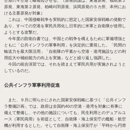
空港の４空港で離着陸させる。（原発防護は、東通原発、福島第２
原発、東海第２原発、柏崎刈羽原発、浜岡原発の５カ所、本州にお
ける主要原発が対象）
これは、中国侵略戦争を実戦的に想定した国家安保戦略の発動で
あり、すべての空港を軍民共用化し日常的に米軍と自衛隊が使用し
ようとする攻撃だ。
今年度の防衛白書では、中国との戦争を構えるために軍備増強と
ともに「公共インフラの軍事利用」を決定的に重視した。「民間の
輸送力を最大限活用」「自衛隊の平素から空港・港湾施設などの利
用拡大や補給能力の向上を実施」などと繰り返し強調した。
今回の統合演習では、それを踏まえて軍民共用が実施されようと
しているのだ。
公共インフラ軍事利用促進
また、９月に明らかにされた国家安保戦略に基づく「公共インフ
ラ整備計画」では、政府は全国約40の空港・港湾を対象に有事に
備えて整備し、その他の施設についても、民生利用とのデュアルユ
ース（軍民両用）を前提として、自衛隊・海上保安庁の艦船・航空
機が利用するとした。そして自衛隊・海上保安庁が「平時から円滑