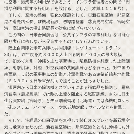
に空港・港湾等の利用ができるよう、インフラ管理者との間で『円
滑な利用に関する枠組み』を設ける」とした（本紙１１１９号）。
そして、空港の整備・強化の課題として、①新石垣空港・那覇空
港の滑走路延長、駐機場新設、誘導路整備、②鹿児島空港、宮崎空
港、高知空港の滑走路延長が対象に挙げられている。
この間の、日米合同演習は「公共インフラの軍事利用」を可能な
限り実行に移しながら促進するものとして行われている。
陸上自衛隊と米海兵隊の共同訓練「レゾリュート・ドラゴン
23」は、昨年度を約３０００人上回る約６４００人の最大規模
で、初めて九州・沖縄を主な演習地に、離島防衛を想定した上陸訓
練、射撃訓練、対艦・対空戦闘の共同訓練などを行った。対中国の
南西島しょ部の軍事拠点の防衛と攻撃作戦である遠征前線基地作戦
（ＥＡＢＯ）を日米軍が共同で担うことがはっきりした。
瀬戸内から日米の輸送機オスプレイによる補給品を輸送し、霧島
演習場（鹿児島県）では敵の上陸を阻止する戦闘訓練、さらに日出
生台演習場（宮崎県）と矢臼別演習場（北海道）では高機動ロケッ
ト砲システム「ハイマース」や88式地対艦ミサイルなどを射撃し
た。
そして、沖縄県の自粛要請を無視して陸自オスプレイを新石垣空
港に飛来させたのだ。新石垣空港は、那覇空港とともに沖縄におけ
る公共インフラ整備の要であり、滑走路の延長が目指されている。