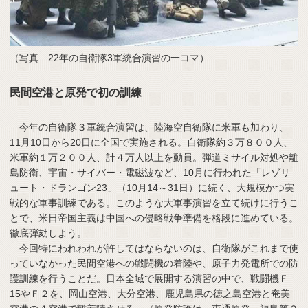
（写真 22年の自衛隊3軍統合演習の一コマ）
民間空港と原発で初の訓練
今年の自衛隊３軍統合演習は、陸海空自衛隊に米軍も加わり、
11月10日から20日に全国で実施される。自衛隊約３万８００人、
米軍約１万２００人、計４万人以上を動員。弾道ミサイル対処や離
島防衛、宇宙・サイバー・電磁波など、10月に行われた「レゾリ
ュート・ドランゴン23」（10月14～31日）に続く、大規模かつ実
戦的な軍事訓練である。このような大軍事演習を立て続けに行うこ
とで、米日帝国主義は中国への侵略戦争準備を格段に進めている。
徹底弾劾しよう。
今回特にわれわれが許してはならないのは、自衛隊がこれまで使
っていなかった民間空港への戦闘機の着陸や、原子力発電所での防
護訓練を行うことだ。日本全域で展開する演習の中で、戦闘機Ｆ
15やＦ２を、岡山空港、大分空港、鹿児島県の徳之島空港と奄美