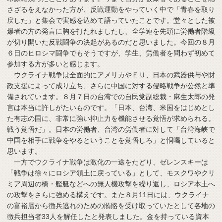
さざるをえなかった方が、反戦運動をやっていく中で「青春を取り
戻した」と集会で実感を込めて語っていたことです。堂々とした被
爆者の方の発言に胸を打たれましたし、全学連を先頭に労働者階級
が切り開いた反戦闘争の決起があるのだと思いました。今回の８月
６日のヒロシマ闘争でもそうですが、学生、労働者を問わず初めて
参加する方が多いと感じます。
ウクライナ戦争は全面的にアメリカやＥＵ、日本の武器供与や財
政支援によって成り立ち、さらに中国に対する侵略戦争が公然と準
備されています。８月７日の台湾での自民党副総裁・麻生太郎の発
言は本当に許しがたいものです。「日本、台湾、米国をはじめとし
た有志の国に、非常に強い抑止力を機能させる覚悟が求められる。
戦う覚悟だ」。日本の労働者、台湾の労働者に対して「台湾海峡で
中国を相手に戦争をやるということを覚悟しろ」と恫喝していると
思います。
一方でウクライナ戦争は激化の一途をたどり、ゼレンスキーは
「戦争は徐々にロシア領土に戻っている」として、モスクワやクリ
ミア周辺の橋・艦艇などへの無人機攻撃を繰り返し、ロシア本土へ
の攻撃をさらに強める構えです。また８月11日には、ウクライナ
の富裕層から徴兵逃れのための賄賂を受け取っていたとして各地の
徴兵担当者33人を解任したと発表しました。金を持っている資本