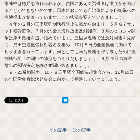
家連中は徴兵を逃れられるが、貧困にあえぐ労働者は徴兵から逃げ
ることができないのです。日本においても自治体による自衛隊への
名簿提出が始まっています。この状況を変えていきましょう。
今年の２月の三里塚強制執行阻止決戦から始まり、５月Ｇ７サミ
ット粉砕闘争、７月の汚染水海洋放出反対闘争、８月のヒロシマ闘
争は岸田政権を追い詰めています。三里塚現地では反対同盟を先頭
に、成田空港拡張反対署名を集め、10月８日の全国集会に向けて
ビラまきを行っています。何としても南台農地を守り抜くために強
制執行阻止の闘いの陣形をつくりだしましょう。８月22日の海洋
放出の閣議決定を許さず闘い抜きましょう。
９・23反戦闘争、10・８三里塚全国総決起集会から、11月19日
の全国労働者総決起集会に向かって驀進していきましょう。
前の記事
次の記事