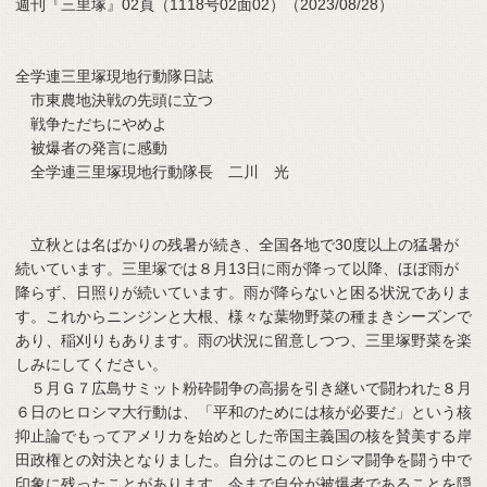
週刊『三里塚』02頁（1118号02面02）（2023/08/28）
全学連三里塚現地行動隊日誌
市東農地決戦の先頭に立つ
戦争ただちにやめよ
被爆者の発言に感動
全学連三里塚現地行動隊長 二川 光
立秋とは名ばかりの残暑が続き、全国各地で30度以上の猛暑が
続いています。三里塚では８月13日に雨が降って以降、ほぼ雨が
降らず、日照りが続いています。雨が降らないと困る状況でありま
す。これからニンジンと大根、様々な葉物野菜の種まきシーズンで
あり、稲刈りもあります。雨の状況に留意しつつ、三里塚野菜を楽
しみにしてください。
５月Ｇ７広島サミット粉砕闘争の高揚を引き継いで闘われた８月
６日のヒロシマ大行動は、「平和のためには核が必要だ」という核
抑止論でもってアメリカを始めとした帝国主義国の核を賛美する岸
田政権との対決となりました。自分はこのヒロシマ闘争を闘う中で
印象に残ったことがあります。今まで自分が被爆者であることを隠