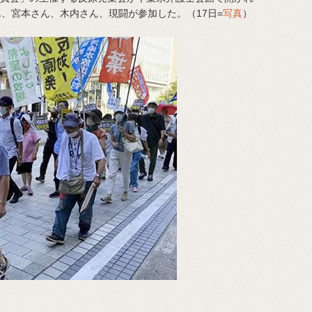
ん、宮本さん、木内さん、現闘が参加した。（17日=
写真
）