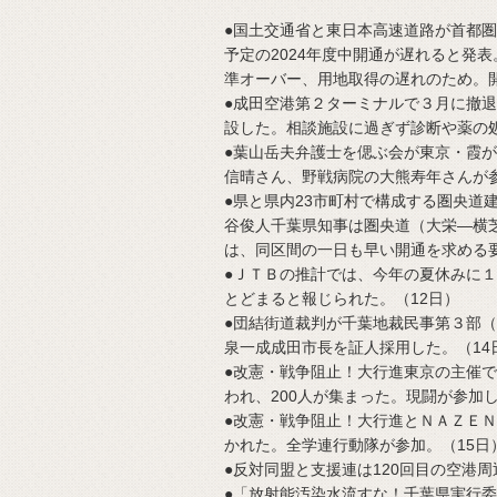
●国土交通省と東日本高速道路が首都
予定の2024年度中開通が遅れると発
準オーバー、用地取得の遅れのため。
●成田空港第２ターミナルで３月に撤
設した。相談施設に過ぎず診断や薬の
●葉山岳夫弁護士を偲ぶ会が東京・霞
信晴さん、野戦病院の大熊寿年さんが
●県と県内23市町村で構成する圏央道
谷俊人千葉県知事は圏央道（大栄―横
は、同区間の一日も早い開通を求める
●ＪＴＢの推計では、今年の夏休みに１
とどまると報じられた。（12日）
●団結街道裁判が千葉地裁民事第３部
泉一成成田市長を証人採用した。（14
●改憲・戦争阻止！大行進東京の主催
われ、200人が集まった。現闘が参加し
●改憲・戦争阻止！大行進とＮＡＺＥ
かれた。全学連行動隊が参加。（15日
●反対同盟と支援連は120回目の空港
●「放射能汚染水流すな！千葉県実行