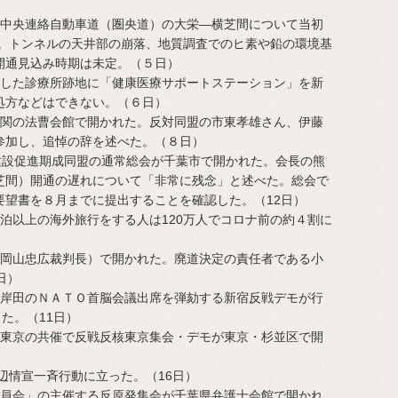
圏中央連絡自動車道（圏央道）の大栄―横芝間について当初
表。トンネルの天井部の崩落、地質調査でのヒ素や鉛の環境基
開通見込み時期は未定。（５日）
退した診療所跡地に「健康医療サポートステーション」を新
処方などはできない。（６日）
が関の法曹会館で開かれた。反対同盟の市東孝雄さん、伊藤
参加し、追悼の辞を述べた。（８日）
建設促進期成同盟の通常総会が千葉市で開かれた。会長の熊
芝間）開通の遅れについて「非常に残念」と述べた。総会で
要望書を８月までに提出することを確認した。（12日）
泊以上の海外旅行をする人は120万人でコロナ前の約４割に
（岡山忠広裁判長）で開かれた。廃道決定の責任者である小
日）
で岸田のＮＡＴＯ首脳会議出席を弾劾する新宿反戦デモが行
た。（11日）
Ｎ東京の共催で反戦反核東京集会・デモが東京・杉並区で開
）
周辺情宣一斉行動に立った。（16日）
委員会」の主催する反原発集会が千葉県弁護士会館で開かれ