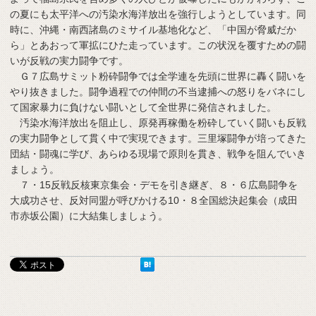
の夏にも太平洋への汚染水海洋放出を強行しようとしています。同
時に、沖縄・南西諸島のミサイル基地化など、「中国が脅威だか
ら」とあおって軍拡にひた走っています。この状況を覆すための闘
いが反戦の実力闘争です。
Ｇ７広島サミット粉砕闘争では全学連を先頭に世界に轟く闘いを
やり抜きました。闘争過程での仲間の不当逮捕への怒りをバネにし
て国家暴力に負けない闘いとして全世界に発信されました。
汚染水海洋放出を阻止し、原発再稼働を粉砕していく闘いも反戦
の実力闘争として貫く中で実現できます。三里塚闘争が培ってきた
団結・闘魂に学び、あらゆる現場で原則を貫き、戦争を阻んでいき
ましょう。
７・15反戦反核東京集会・デモを引き継ぎ、８・６広島闘争を
大成功させ、反対同盟が呼びかける10・８全国総決起集会（成田
市赤坂公園）に大結集しましょう。