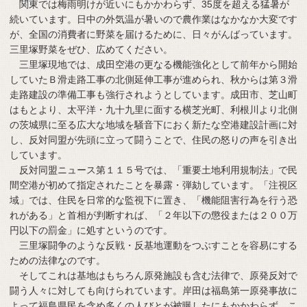
関東では梅雨明けが近いにもかかわらず、35度を超える猛暑が
続いています。日中の外気温が暑いので農作業はなかなか大変です
が、全国の消費者に野菜を届けるために、日々がんばっています。
三里塚野菜をぜひ、広めてください。
三里塚現地では、成田空港の更なる機能強化として前年から開始
していたＢ滑走路工事の北側延伸工事が進められ、秋からは第３滑
走路建設の準備工事も強行されようとしています。成田市、芝山町
はもとより、太平洋・九十九里に面する横芝光町、利根川より北側
の茨城県に至る広大な地域を騒音下におく新たな空港建設計画に対
し、反対同盟が先頭に立って闘うことで、住民の怒りの声を引き出
しています。
反対同盟ニュース第１１５号では、「重要土地利用規制法」で民
間空港が初めて指定されたことを暴露・弾劾しています。「注視区
域」では、住民を日常的な監視下に置き、「機能阻害行為を行う恐
れがある」と首相が判断すれば、「２年以下の懲役または２００万
円以下の罰金」に処すというのです。
三里塚闘争のような反戦・反基地運動をつぶすことを容易にする
ための法律なのです。
そしてこれは基地はもちろん原発施設も含む法律で、原発反対で
闘う人々に対しても向けられています。岸田は福島第一原発事故に
よって福島県民を含め多くの人びとが被曝したにもかかわらず、こ