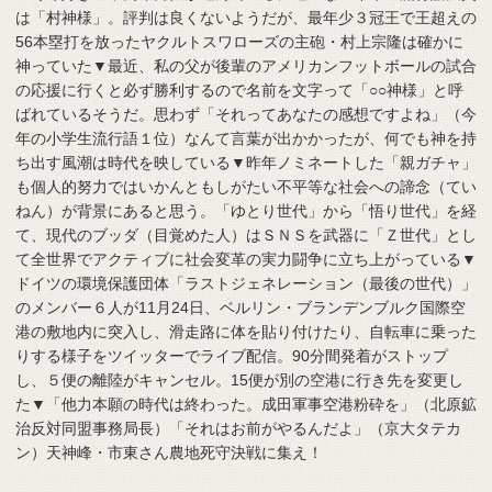
は「村神様」。評判は良くないようだが、最年少３冠王で王超えの
56本塁打を放ったヤクルトスワローズの主砲・村上宗隆は確かに
神っていた▼最近、私の父が後輩のアメリカンフットボールの試合
の応援に行くと必ず勝利するので名前を文字って「○○神様」と呼
ばれているそうだ。思わず「それってあなたの感想ですよね」（今
年の小学生流行語１位）なんて言葉が出かかったが、何でも神を持
ち出す風潮は時代を映している▼昨年ノミネートした「親ガチャ」
も個人的努力ではいかんともしがたい不平等な社会への諦念（てい
ねん）が背景にあると思う。「ゆとり世代」から「悟り世代」を経
て、現代のブッダ（目覚めた人）はＳＮＳを武器に「Ｚ世代」とし
て全世界でアクティブに社会変革の実力闘争に立ち上がっている▼
ドイツの環境保護団体「ラストジェネレーション（最後の世代）」
のメンバー６人が11月24日、ベルリン・ブランデンブルク国際空
港の敷地内に突入し、滑走路に体を貼り付けたり、自転車に乗った
りする様子をツイッターでライブ配信。90分間発着がストップ
し、５便の離陸がキャンセル。15便が別の空港に行き先を変更し
た▼「他力本願の時代は終わった。成田軍事空港粉砕を」（北原鉱
治反対同盟事務局長）「それはお前がやるんだよ」（京大タテカ
ン）天神峰・市東さん農地死守決戦に集え！