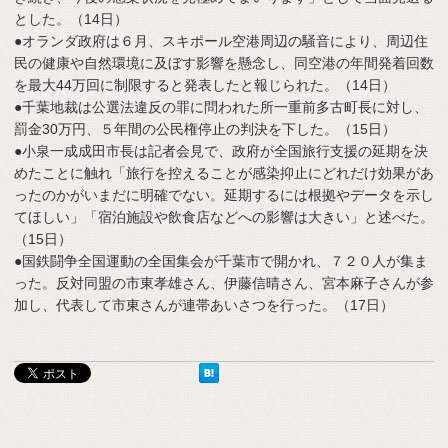
とした。（14日）
●オランダ政府は６月、スキポール空港周辺の騒音により、周辺住
民の健康や自然環境に及ぼす影響を懸念し、同空港の年間発着回数
を最大44万回に制限すると発表したと報じられた。（14日）
●千葉地裁は公選法違反の罪に問われた所一重前多古町長に対し、
罰金30万円、５年間の公民権停止の判決を下した。（15日）
●小泉一成成田市長は記者会見で、政府が全国旅行支援の延期を決
めたことに触れ「旅行を控えることが感染抑止にどれだけ効果があ
ったのかがいまだに明確でない。延期するには根拠やデータを示し
てほしい」「宿泊施設や飲食店などへの影響は大きい」と述べた。
（15日）
●国鉄闘争全国運動の全国集会が千葉市で開かれ、７２０人が集ま
った。反対同盟の市東孝雄さん、伊藤信晴さん、宮本麻子さんが参
加し、代表して市東さんが連帯あいさつを行った。（17日）