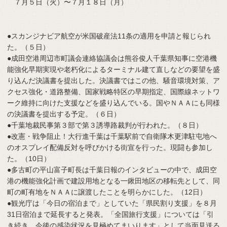
７月５日（火）〜７月１８日（月）
●スカンジナビア航空が米国破産法11条の適用を申請と報じられ
た。（５日）
●成田空港周辺市町議会連絡協議会は熊谷俊人千葉県知事に空港機
能強化早期実現や老朽化によるターミナル建て直しなどの要望を盛
り込んだ決議書を提出した。決議書ではこの他、騒音環境対策、ア
クセス強化・道路整備、国家戦略特区の早期指定、国際線ネットワ
ーク維持に向けた支援などを盛り込んでいる。国やＮＡＡにも同様
の決議書を提出する予定。（６日）
●千葉地裁民事第３部で第３誘導路裁判が行われた。（８日）
●改憲・戦争阻止！大行進千葉は千葉駅前で自衛隊木更津駐屯地へ
のオスプレイ配備反対を呼びかける街宣を行った。現闘も参加し
た。（10日）
●多古町の平山富子町長は千葉日報のインタビューの中で、成田空
港の機能強化計画で建設用地となる一鍬田地区の移転先として、同
町の町有地をＮＡＡに譲渡したことを明らかにした。（12日）
●観光庁は「今日の宿泊まで」としていた「県民割り支援」を８月
31日宿泊まで延長すると発表。「全国旅行支援」については「引
き続き、今後の感染状況を見極めてまいります」として当面見送る