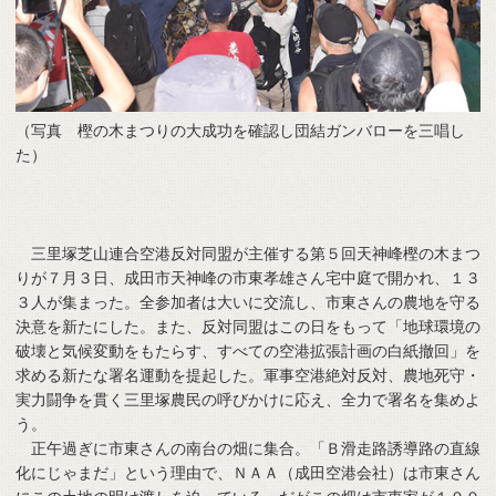
（写真 樫の木まつりの大成功を確認し団結ガンバローを三唱し
た）
三里塚芝山連合空港反対同盟が主催する第５回天神峰樫の木まつ
りが７月３日、成田市天神峰の市東孝雄さん宅中庭で開かれ、１３
３人が集まった。全参加者は大いに交流し、市東さんの農地を守る
決意を新たにした。また、反対同盟はこの日をもって「地球環境の
破壊と気候変動をもたらす、すべての空港拡張計画の白紙撤回」を
求める新たな署名運動を提起した。軍事空港絶対反対、農地死守・
実力闘争を貫く三里塚農民の呼びかけに応え、全力で署名を集めよ
う。
正午過ぎに市東さんの南台の畑に集合。「Ｂ滑走路誘導路の直線
化にじゃまだ」という理由で、ＮＡＡ（成田空港会社）は市東さん