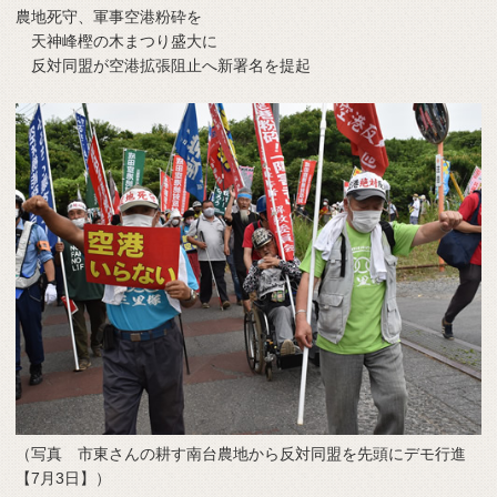
農地死守、軍事空港粉砕を
天神峰樫の木まつり盛大に
反対同盟が空港拡張阻止へ新署名を提起
（写真 市東さんの耕す南台農地から反対同盟を先頭にデモ行進
【7月3日】）