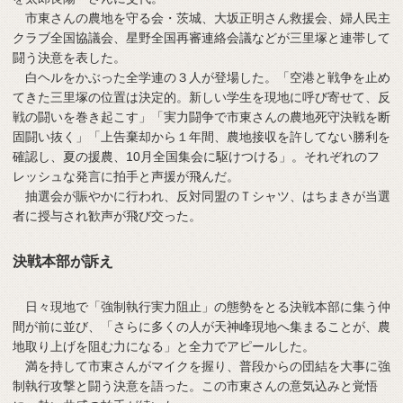
市東さんの農地を守る会・茨城、大坂正明さん救援会、婦人民主
クラブ全国協議会、星野全国再審連絡会議などが三里塚と連帯して
闘う決意を表した。
白ヘルをかぶった全学連の３人が登場した。「空港と戦争を止め
てきた三里塚の位置は決定的。新しい学生を現地に呼び寄せて、反
戦の闘いを巻き起こす」「実力闘争で市東さんの農地死守決戦を断
固闘い抜く」「上告棄却から１年間、農地接収を許してない勝利を
確認し、夏の援農、10月全国集会に駆けつける」。それぞれのフ
レッシュな発言に拍手と声援が飛んだ。
抽選会が賑やかに行われ、反対同盟のＴシャツ、はちまきが当選
者に授与され歓声が飛び交った。
決戦本部が訴え
日々現地で「強制執行実力阻止」の態勢をとる決戦本部に集う仲
間が前に並び、「さらに多くの人が天神峰現地へ集まることが、農
地取り上げを阻む力になる」と全力でアピールした。
満を持して市東さんがマイクを握り、普段からの団結を大事に強
制執行攻撃と闘う決意を語った。この市東さんの意気込みと覚悟