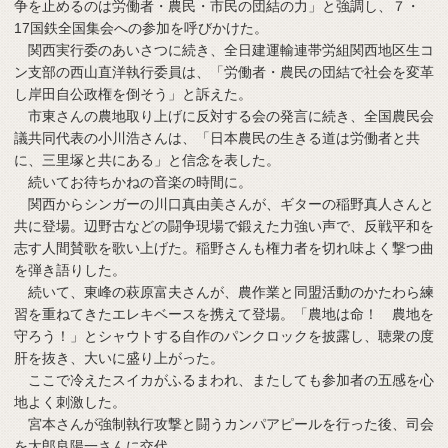
争を止めるのは労働者・農民・市民の団結の力」と強調し、７・
17国鉄全国集会への参加を呼びかけた。
関西実行委のあいさつに続き、全日建運輸連帯労組関西地区生コ
ン支部の西山直洋執行委員は、「労働者・農民の団結で社会を変革
し岸田自公政権を倒そう」と訴えた。
市東さんの農地取り上げに反対する会の発言に続き、全国農民会
議共同代表の小川浩さんは、「日本農民の生きる道は労働者と共
に、三里塚と共にある」と信念を表した。
続いてお待ちかねの音楽の時間に。
関西からシンガーの川口真由美さんが、ギターの稲野真人さんと
共に登場。辺野古などの闘争現場で鍛えた力強い声で、反戦平和を
志す人間賛歌を歌い上げた。稲野さんも権力者を切れ味よく撃つ曲
を弾き語りした。
続いて、東峰の萩原富夫さんが、農作業と同盟活動のかたわら練
習を重ねてきたエレキベースを携えて登場。「農地は命！ 農地を
守ろう！」とシャウトする自作のパンクロックを披露し、聴衆の度
肝を抜き、大いに盛り上がった。
ここで冷えたスイカがふるまわれ、またしても参加者の五感を心
地よく刺激した。
宮本さんが強制執行攻撃と闘うカンパアピールを行った後、司会
を太郎良陽一さんに交代。