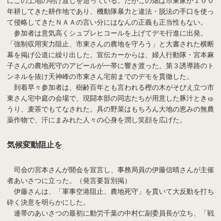
にこの土地の明け渡しを迫っている。だがこの畑は市東家が１００
年耕してきた耕作地であり、機動隊暴力と違法・脱法の手口を使っ
て侵略してきたＮＡＡの言い分にはなんの正義も正当性もない。
参加者は意気高くシュプレヒコールを上げてデモ行進に出発。
「強制収用実力阻止、市東さんの農地を守ろう」と大書された横断
幕を掲げ公道に繰り出した。宣伝カーからは、婦人行動隊・宮本麻
子さんの農地死守のアピールが一帯に響き渡った。第３誘導路のト
ンネルを抜け天神峰の市東さん宅前までのデモを貫徹した。
到着早々参加者は、樹齢百年とも言われる樫の木がそびえ立つ市
東さん宅中庭の会場で、現闘本部の同志たちが用意した豚汁ときゅ
うり、麦茶でもてなされた。具の野菜はもちろん大地の恵みの無農
薬作物で、汗にまみれた人々の心身を潤し笑顔を広げた。
気候変動阻止を
司会の宮本さんが開会を宣言し、事務局員の伊藤信晴さんが主催
者あいさつに立った。（発言要旨別掲）
伊藤さんは、「軍事空港阻止、農地死守」を貫いて大反動を打ち
砕く決意を明らかにした。
連帯のあいさつの最初に動労千葉の中村仁副委員長が立ち、「戦