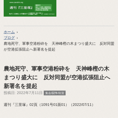
ホーム
ブログ
農地死守、軍事空港粉砕を 天神峰樫の木まつり盛大に 反対同盟
が空港拡張阻止へ新署名を提起
農地死守、軍事空港粉砕を 天神峰樫の木
まつり盛大に 反対同盟が空港拡張阻止へ
新署名を提起
投稿日:
2022年7月11日
集会/闘争/街宣
週刊『三里塚』02頁（1091号01面01）（2022/07/11）