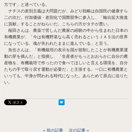
方です」と述べている。
ナチスの差別主義は大問題だが、みどり戦略は自国民の健康すら
二の次だ。付加価値・差別化で国際競争に参入し、「輸出拡大推進
に貢献」することがねらいだ。こちらの方がタチが悪い。
槌田さんは、農薬で苦しんだ農家の経験の中から生まれた日本の
有機農業が、「今は有機野菜なら高く売れるというＪＡＳ法の世界
になっている、魂が失われたままに進んでいる」と言う。
魚住さんは、「有機栽培の表示を国が規制したことが有機農業運
動の芽を摘んだ」と指摘し、「生産者がもっとおおらかに自分の農
産物を、有機栽培で作ったので食べてほしいと言える環境を、自分
たちの手で取り戻す運動が必要だ」と主張する。一口に有機農業と
いっても、中身が問われる時代になった。あらためて原点に迫りた
い。
前の記事
次の記事