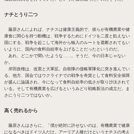
ナチとうり二つ
藤原さんによれば、ナチスは健康主義的で、彼らが有機農業や健
康食に関心を持つ動機は、戦争するためにドイツを二度と飢えない
国にする、戦争を起こして海外から輸入のルートを遮断されてもい
いように、国内の食料自給率を上げることだったというのだ。
あれ、どこかで聞いたような……。そうだ、今の日本じゃない
か。
岸田政権は、改憲と大軍拡、自衛隊の侵略軍隊化に突き進んでい
る。他方、国会ではウクライナでの戦争を奇貨として食料安全保障
が盛んに論議され、今になって食料自給率の低さが取り沙汰されて
いる。そして有機農業を広げるというみどり戦略新法の成立だ。ま
さにうり二つではないか。
高く売れるから
藤原さんはさらに、「僕が絶対に許せないのは、有機農業で健康
になるべきはドイツ人だけ、アーリア人種だけというナチスの考え