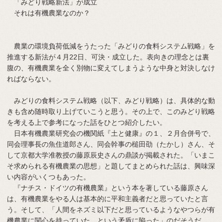
「みどり戦略新法」が成立
それは有機農業なのか？
農業の環境負荷低減をうたった「みどりの食料システム戦略」を
推進する新法が４月22日、可決・成立した。表向きの理念とは裏
腹の、有機農業を全く別物に変えてしまうような中身と対決しなけ
ればならない。
みどりの食料システム戦略（以下、みどり戦略）は、具体的な動
きも含め随時取り上げていこうと思う。その上で、このみどり戦略
を考える上で参考になった話をひとつ紹介したい。
日本有機農業研究会の機関紙『土と健康』の１、２月合併号で、
同会理事長の魚住道郎さん、同会幹事の槌田劭（たかし）さん、そ
して京都大学准教授の藤原辰史さんの鼎談が掲載された。「いまこ
そ求められる有機農業の思想」と題してまとめられた話は、興味深
い内容がいくつもあった。
『ナチス・ドイツの有機農業』という本を著している藤原さん
は、有機農業をやる人は基本的に平和主義者だと思っていたと言
う。そして、「人間をネズミ以下だと思っているようなやつらが有
機農業に関心を持っていた、という矛盾に陥った」のだそうだ。