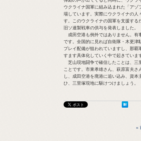
弾劾の声が出てくると同時に、ウクラ
ウクライナ国軍に組み込まれた「アゾ
場しています。実際にウクライナの人
す。このウクライナの国軍を支援する
旧ソ連製戦車の供与を発表しました。
成田空港も例外ではありません。有事
です。全国的に見れば自衛隊・木更津
プレイ配備が狙われていますし、那覇
すます具体化していく中で起きていま
芝山現地闘争で確信したことは、三里
ことです。市東孝雄さん、萩原富夫さ
し、成田空港を廃港に追い込み、資本
ひ、三里塚現地に駆けつけましょう。