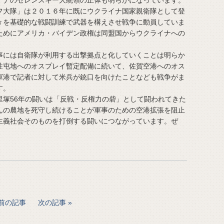
イナのゼレンスキー大統領の正体も明らかになっています。
フ大隊」は２０１６年に既にウクライナ国家親衛隊として登
々を基礎的な戦闘訓練で武器を構えさせ戦争に動員していま
ためにアメリカ・バイデン政権は同盟国からウクライナへの
には自衛隊が利用する出撃拠点と化していくことは明らか
駐屯地へのオスプレイ暫定配備に続いて、佐賀空港へのオス
軍港で記者に対して米兵が銃口を向けたことなども戦争がま
す。
塚56年の闘いは「反戦・反権力の砦」として闘われてきた
んの農地を死守し続けることが軍事のための空港拡張を阻止
主義社会そのものを打倒する闘いにつながっています。ぜ
前の記事
次の記事