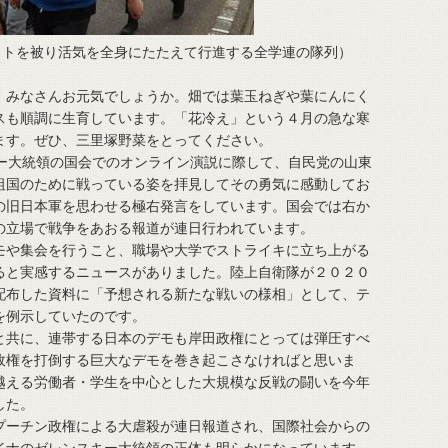
ットを被り活気を全身にたたえて行進する全学連の隊列）
みなさんお元気でしょうか。畑では葉玉ねぎや葉にんにく
スも順調に生育しています。「花冷え」という４月の急な寒
ます。ぜひ、三里塚野菜をとってください。
ー大統領の国会でのオンライン演説に際して、自民党の山東
祖国のために戦っている姿を拝見してその勇気に感動してお
の旧日本軍を思わせる極右発言をしています。国会では右か
の立場で戦争をあおる報道が連日行われています。
や集会を行うこと、職場や大学でストライキに立ち上がる
ると実感するニュースがありました。陸上自衛隊が２０２０
配布した資料に「予想される新たな戦いの様相」として、テ
を例示していたのです。
共に、連帯する日本のデモも岸田政権にとっては弾圧すべ
政権を打倒する巨大なデモを巻き起こさなければと思いま
越える労働者・学生を中心とした大規模な反戦の闘いを今年
した。
ーチン政権による大虐殺が連日報道され、国際社会からの