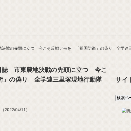
地決戦の先頭に立つ 今こそ反戦デモを 「祖国防衛」の偽り 全学連
日誌 市東農地決戦の先頭に立つ 今こ
衛」の偽り 全学連三里塚現地行動隊
サイ
022/04/11）