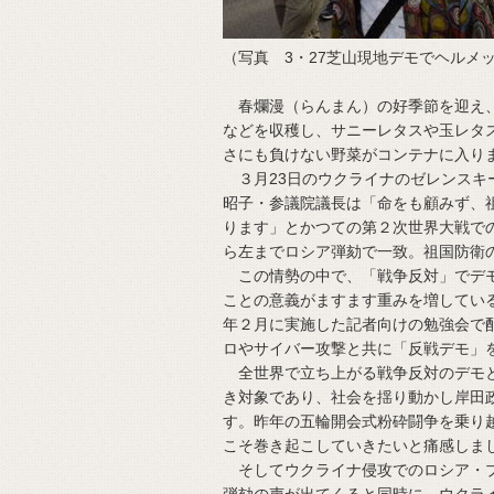
（写真 3・27芝山現地デモでヘルメ
春爛漫（らんまん）の好季節を迎え、
などを収穫し、サニーレタスや玉レタ
さにも負けない野菜がコンテナに入り
３月23日のウクライナのゼレンスキ
昭子・参議院議長は「命をも顧みず、
ります」とかつての第２次世界大戦で
ら左までロシア弾劾で一致。祖国防衛
この情勢の中で、「戦争反対」でデモ
ことの意義がますます重みを増してい
年２月に実施した記者向けの勉強会で
ロやサイバー攻撃と共に「反戦デモ」
全世界で立ち上がる戦争反対のデモと
き対象であり、社会を揺り動かし岸田
す。昨年の五輪開会式粉砕闘争を乗り
こそ巻き起こしていきたいと痛感しま
そしてウクライナ侵攻でのロシア・プ