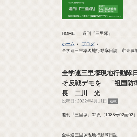
HOME
週刊『三里塚』
ホーム
ブログ
全学連三里塚現地行動隊日誌 市東農
全学連三里塚現地行動隊
そ反戦デモを 「祖国防
長 二川 光
投稿日:
2022年4月11日
連載
週刊『三里塚』02頁（1085号02面02）（2
全学連三里塚現地行動隊日誌