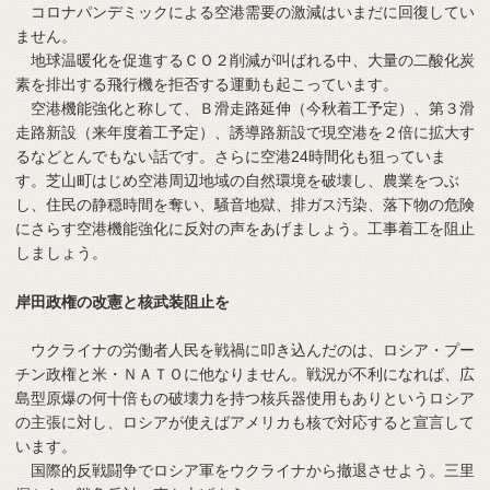
コロナパンデミックによる空港需要の激減はいまだに回復してい
ません。
地球温暖化を促進するＣＯ２削減が叫ばれる中、大量の二酸化炭
素を排出する飛行機を拒否する運動も起こっています。
空港機能強化と称して、Ｂ滑走路延伸（今秋着工予定）、第３滑
走路新設（来年度着工予定）、誘導路新設で現空港を２倍に拡大す
るなどとんでもない話です。さらに空港24時間化も狙っていま
す。芝山町はじめ空港周辺地域の自然環境を破壊し、農業をつぶ
し、住民の静穏時間を奪い、騒音地獄、排ガス汚染、落下物の危険
にさらす空港機能強化に反対の声をあげましょう。工事着工を阻止
しましょう。
岸田政権の改憲と核武装阻止を
ウクライナの労働者人民を戦禍に叩き込んだのは、ロシア・プー
チン政権と米・ＮＡＴＯに他なりません。戦況が不利になれば、広
島型原爆の何十倍もの破壊力を持つ核兵器使用もありというロシア
の主張に対し、ロシアが使えばアメリカも核で対応すると宣言して
います。
国際的反戦闘争でロシア軍をウクライナから撤退させよう。三里