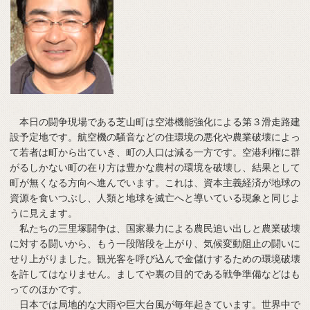
本日の闘争現場である芝山町は空港機能強化による第３滑走路建
設予定地です。航空機の騒音などの住環境の悪化や農業破壊によっ
て若者は町から出ていき、町の人口は減る一方です。空港利権に群
がるしかない町の在り方は豊かな農村の環境を破壊し、結果として
町が無くなる方向へ進んでいます。これは、資本主義経済が地球の
資源を食いつぶし、人類と地球を滅亡へと導いている現象と同じよ
うに見えます。
私たちの三里塚闘争は、国家暴力による農民追い出しと農業破壊
に対する闘いから、もう一段階段を上がり、気候変動阻止の闘いに
せり上がりました。観光客を呼び込んで金儲けするための環境破壊
を許してはなりません。ましてや裏の目的である戦争準備などはも
ってのほかです。
日本では局地的な大雨や巨大台風が毎年起きています。世界中で