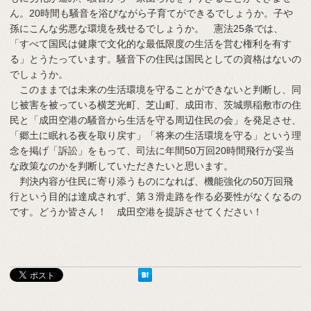
ん。20時間も騒音を浴びながら子育てができるでしょうか。子や
孫にこんな劣悪な環境を残せるでしょうか。 憲法25条では、
「すべて国民は健康で文化的な最低限度の生活を営む権利を有す
る」とうたっています。騒音下の住民は国民としての資格はないの
でしょうか。
このままでは未来の生活環境を守ることができないと判断し、同
じ被害を被っている横芝光町、芝山町、成田市、茨城県稲敷市の住
民と「成田空港の騒音から生活を守る周辺住民の会」を発足させ、
「郷土に眠れる夜を取り戻す」「将来の生活環境を守る」という理
念を掲げ「訴訟」をもって、司法に年間50万回20時間飛行が妥当
な政策なのかを判断していただきたいと思います。
判決内容が住民に寄り添うものになれば、機能強化の50万回飛
行という目的は達成されず、第３滑走路を作る必要性がなくなるの
です。どうか皆さん！ 成田空港を提訴させてください！