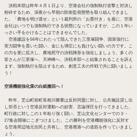
決戦本部は昨年４月１日より、空港会社の強制執行攻撃と対決し
粉砕するため、深夜から早朝の防衛監視態勢を取り組んできまし
た。「農地を明け渡せ」という裁判所の「お墨付き」を盾に、空港
会社はいつでも強制執行できる状態になっていますが、この１年い
っさい手をかけることはできませんでした。
空港建設を56年にわたって阻んできた三里塚闘争、国策強行に
実力闘争を貫いた闘い、金にも弾圧にも負けない闘いの力です。こ
の力を更に拡大し、農地死守の決戦陣形を強化しましょう。多くの
皆さんが三里塚へ、天神峰へ、決戦本部へと結集されることを訴え
ます。強制執行を阻止するため、創意工夫の作戦で共に闘いましょ
う！
空港機能強化策の白紙撤回へ！
昨年、芝山町前町長相川勝重は反対同盟に対し、公共施設貸し出
し拒否という空港反対運動への妨害、言論弾圧を行ってきました。
町行政に対しこの１年粘り強く闘い、芝山文化センターでの３・
27集会開催にこぎつけました。この勝利を空港機能強化に反対す
る空港周辺地元住民と共有し、空港廃港への道筋を作っていきまし
ょう。