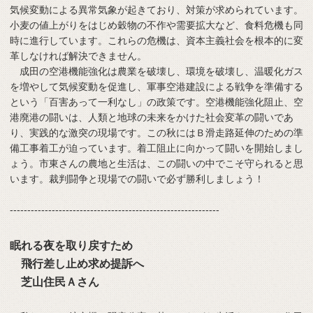
気候変動による異常気象が起きており、対策が求められています。
小麦の値上がりをはじめ穀物の不作や需要拡大など、食料危機も同
時に進行しています。これらの危機は、資本主義社会を根本的に変
革しなければ解決できません。
成田の空港機能強化は農業を破壊し、環境を破壊し、温暖化ガス
を増やして気候変動を促進し、軍事空港建設による戦争を準備する
という「百害あって一利なし」の政策です。空港機能強化阻止、空
港廃港の闘いは、人類と地球の未来をかけた社会変革の闘いであ
り、実践的な激突の現場です。この秋にはＢ滑走路延伸のための準
備工事着工が迫っています。着工阻止に向かって闘いを開始しまし
ょう。市東さんの農地と生活は、この闘いの中でこそ守られると思
います。裁判闘争と現場での闘いで必ず勝利しましょう！
------------------------------------------------------------
眠れる夜を取り戻すため
飛行差し止め求め提訴へ
芝山住民Ａさん