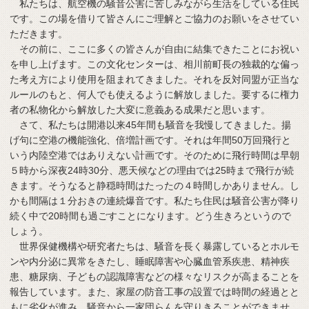
私たちは、航空機の騒音公害に苦しみながら生活をしている住民
です。この場を借りて皆さんにご理解とご協力のお願いをさせてい
ただきます。
その前に、ここに多くの皆さんが自由に結集できたことにお祝い
を申し上げます。この文化センターは、相川前町長の独裁的な偏っ
た考え方により使用を阻まれてきました。それを反対同盟が正当な
ルールのもと、何人でも使えるように解放しました。要するに権力
者の私物化から解放した大変に意義ある成果だと思います。
さて、私たちは開港以来45年間も騒音を我慢してきました。揚
げ句に空港の機能強化、倍増計画です。それは年間50万回飛行と
いう内陸空港ではありえない計画です。そのために飛行時間は早朝
５時から深夜24時30分、悪天候などの理由では25時まで飛行が続
きます。そうなると静穏時間はたったの４時間しかありません。し
かも間隔は１分おきの連続爆音です。私たち住民は騒音公害が降り
続く中で20時間も過ごすことになります。どう生きろというので
しょう。
世界保健機構や研究者たちは、騒音を長く暴露しているとホルモ
ンや内分泌に異常をきたし、睡眠障害や心臓血管系疾患、精神疾
患、糖尿病、子どもの認識障害などの様々なリスクが高まることを
報告しています。また、家屋の防音工事の設置では時間の経過とと
もに劣化が進み、騒音から一家団らんを守りきることができませ