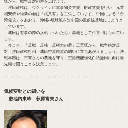
塚から、戦争反対の声を上げよう。
岸田政権は、ウクライナに軍事物資支援、財政支援を行い、元首
相安倍や維新の会は「核共有」を主張しています。中国による「台
湾侵攻」をあおり、沖縄--琉球弧を対中国の最前線基地にしようと
しています。
成田は有事の際の兵站（へいたん）基地として位置づけられてい
ます。
今こそ、「反戦・反核・反権力の砦」三里塚から、戦争絶対反
対・岸田政権打倒・成田空港廃港の闘いに立ちあがりましょう。決
戦本部は、市東さんの農地を守り、空港機能強化白紙撤回に向け最
先頭で闘うことを決意します。
------------------------------------------------------------
気候変動との闘いを
敷地内東峰 萩原富夫さん