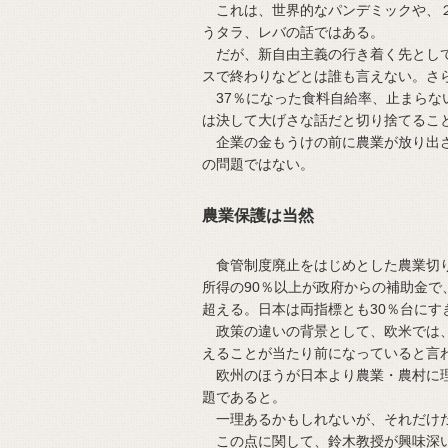
これは、世界的なパンデミックや、２
うタラ、レバの話ではある。
だが、新自由主義の行き着く先として
スで終わりなどとは誰も言えない。さ
37％になった食料自給率、止まらな
は決して大げさな話だと切り捨てるこ
企業の金もうけの前に農業が放り出さ
の問題ではない。
農業保護は当然
食管制度廃止をはじめとした農業切り
所得の90％以上が政府からの補助金で
超える。日本は両指標とも30％台にす
政策の違いの背景として、欧米では、
えることが当たり前になっていると言
欧州のほうが日本より農業・農村に理
題であると。
一理あるかもしれないが、それだけ
この点に関して、鈴木教授が興味深