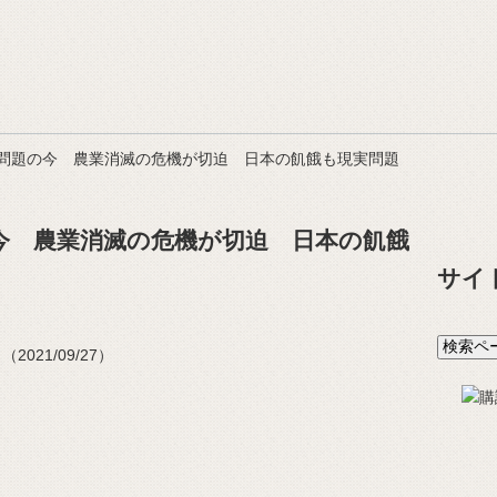
問題の今 農業消滅の危機が切迫 日本の飢餓も現実問題
今 農業消滅の危機が切迫 日本の飢餓
サイ
021/09/27）