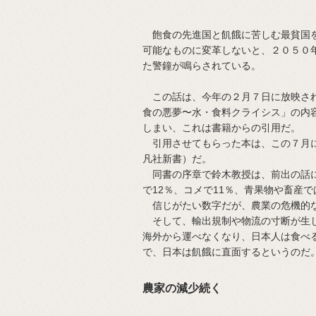
飽食の先進国と飢餓に苦しむ最貧国を
可能なものに変革しないと、２０５０
た警鐘が鳴らされている。
この話は、今年の２月７日に放映され
食の悪夢〜水・食料クライシス」の内
しまい、これは書籍からの引用だ。
引用させてもらった本は、この７月に
凡社新書）だ。
同書の序章で鈴木教授は、前出の話に
で12％、コメで11％、青果物や畜産
信じがたい数字だが、農業の危機的な
そして、輸出規制や物流の寸断が生じ
海外から運べなくなり、日本人は食べ
で、日本は飢餓に直面するというのだ
農家の減少続く