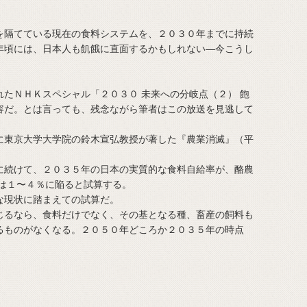
隔てている現在の食料システムを、２０３０年までに持続
年頃には、日本人も飢餓に直面するかもしれない―今こうし
たＮＨＫスペシャル「２０３０ 未来への分岐点（２） 飽
容だ。とは言っても、残念ながら筆者はこの放送を見逃して
東京大学大学院の鈴木宣弘教授が著した『農業消滅』（平
続けて、２０３５年の日本の実質的な食料自給率が、酪農
では１〜４％に陥ると試算する。
現状に踏まえての試算だ。
るなら、食料だけでなく、その基となる種、畜産の飼料も
るものがなくなる。２０５０年どころか２０３５年の時点
。