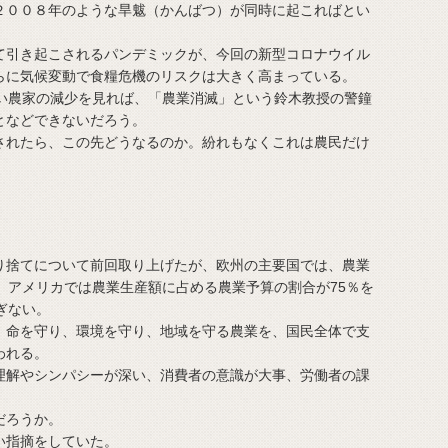
００８年のような旱魃（かんばつ）が同時に起こればとい
引き起こされるパンデミックが、今回の新型コロナウイル
らに気候変動で食糧危機のリスクは大きく高まっている。
い農家の減少を見れば、「農業消滅」という鈴木教授の警鐘
となどできないだろう。
れたら、この先どうなるのか。紛れもなくこれは農民だけ
捨てについて前回取り上げたが、欧州の主要国では、農業
、アメリカでは農業生産額に占める農業予算の割合が75％を
ぎない。
命を守り、環境を守り、地域を守る農業を、国民全体で支
われる。
解やシンパシーが深い、消費者の意識が大事、労働者の課
だろうか。
い指摘をしていた。