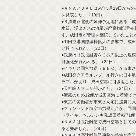
●ＡＮＡとＪＡＬは来年3月29日から
を発表した。（19日）
●Ｂ滑走路北側の延伸予定地にある「
水質、湧出ガスの流量が廃棄物処理法
ず、成田市が管理を継続していたことが
●羽田空港国際線枠拡大の影響で、成田
と報じられた。（22日）
●政府は財政投融資を３兆円以上の規
能強化が行われる。（22日）
●イギリス国営放送（ＢＢＣ）が市東さ
●成田発クアラルンプール行きの日本航
ラブルがあり、成田空港に引き返した。
●天神峰カフェが開かれた。（24日）
●濃霧のため12便が成田空港に着陸でき
●東京の労働者が市東さん宅に援農に入
●フィンランド航空の労働組合が、同国
トライキ。ヘルシンキ発成田着AY71便
●ＮＡＡは長距離便で成田空港として
ると発表した。（28日）
●ＮＡＡは高速離脱誘導路の整備が完