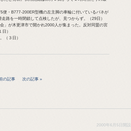
5便・B777-200ER型機の左主脚の車輪に付いているバネが
滑走路を一時閉鎖して点検したが、見つからず。（29日）
会」が木更津市で開かれ2000人が集まった。反対同盟の宮
１日）
た。（３日）
前の記事
次の記事
2000年6月5日