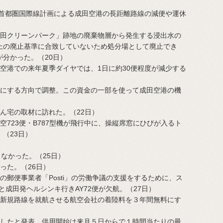
の首都圏国際線計画による成田空港の長距離路線の減便や運休
成田クリーンパーク」跡地の廃棄物層から発生する浸出水の
上の廃止基準に合致していないため処分場として廃止でき
分かった。（20日）
空港での来年夏季ダイヤでは、1日に約30便程度が減少する
模にする方向で調整。この資金の一部を使って成田空港の機
ん宅の取材に訪れた。（22日）
空723便・B787型機が飛行中に、操縦席窓にひびが入るト
（23日）
なかった。（25日）
った。（26日）
の郵便事業者「Posti」の労働争議の支援をするために、ス
と成田発ヘルシンキ行きAY72便が欠航。（27日）
の新規路線を就航させる航空会社の着陸料を３年間無料にす
了したと発表。供用開始は来月５日からで１時間当たりの最