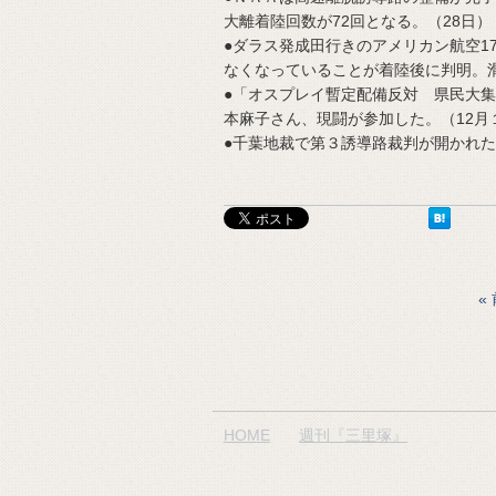
大離着陸回数が72回となる。（28日）
●ダラス発成田行きのアメリカン航空17
なくなっていることが着陸後に判明。
●「オスプレイ暫定配備反対 県民大集
本麻子さん、現闘が参加した。（12月
●千葉地裁で第３誘導路裁判が開かれ
HOME
週刊『三里塚』