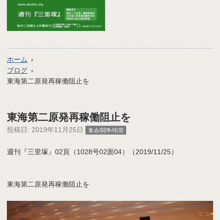
ホーム
ブログ
東海第二原発再稼働阻止を
東海第二原発再稼働阻止を
投稿日:
2019年11月25日
集会/闘争/街宣
週刊『三里塚』02頁（1028号02面04）（2019/11/25）
東海第二原発再稼働阻止を