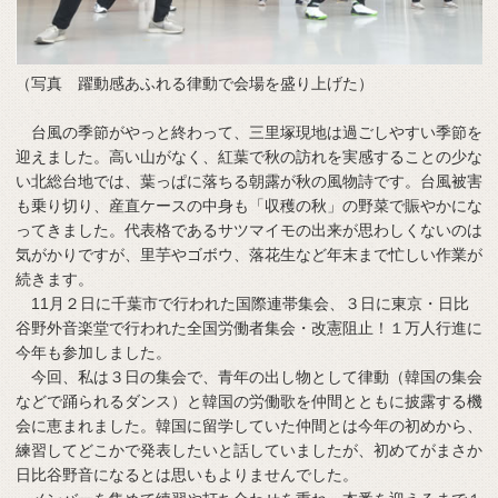
（写真 躍動感あふれる律動で会場を盛り上げた）
台風の季節がやっと終わって、三里塚現地は過ごしやすい季節を
迎えました。高い山がなく、紅葉で秋の訪れを実感することの少な
い北総台地では、葉っぱに落ちる朝露が秋の風物詩です。台風被害
も乗り切り、産直ケースの中身も「収穫の秋」の野菜で賑やかにな
ってきました。代表格であるサツマイモの出来が思わしくないのは
気がかりですが、里芋やゴボウ、落花生など年末まで忙しい作業が
続きます。
11月２日に千葉市で行われた国際連帯集会、３日に東京・日比
谷野外音楽堂で行われた全国労働者集会・改憲阻止！１万人行進に
今年も参加しました。
今回、私は３日の集会で、青年の出し物として律動（韓国の集会
などで踊られるダンス）と韓国の労働歌を仲間とともに披露する機
会に恵まれました。韓国に留学していた仲間とは今年の初めから、
練習してどこかで発表したいと話していましたが、初めてがまさか
日比谷野音になるとは思いもよりませんでした。