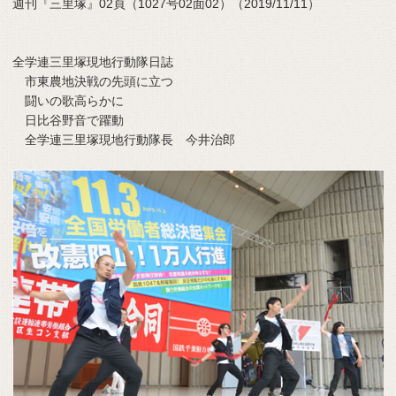
週刊『三里塚』02頁（1027号02面02）（2019/11/11）
全学連三里塚現地行動隊日誌
市東農地決戦の先頭に立つ
闘いの歌高らかに
日比谷野音で躍動
全学連三里塚現地行動隊長 今井治郎