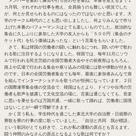
メンバーを集めて練習や打ち合わせを重ね、本番を迎えるまで１
カ月弱。それぞれが仕事を抱え、全員揃うのも難しい状況でした
が、何とか見せられるものにはなったのではないかと思います。大
学のサークル時代のことも思い出しましたし、何よりみんなで作り
上げた本番のパフォーマンスはとても楽しいものでした。政治的な
集会に久しぶりに参加した大学の友人からも「５００円（集会のチ
ケット代）を払う価値はあったな」という言葉をもらいました。
さて、私は韓国の労働者の闘いに触れるにつれ、闘いの中で歌わ
れる歌に注目するようになりました。韓国では、毎年11月にソウ
ルで行われる民主労総の全国労働者大会やその前夜祭はもちろん、
路上や広場で行われる集会や座り込みの現場には歌や律動が付きも
のです。日本の全国労働者集会でも毎年、最後に参加者みんなで肩
を組んでインターナショナルを歌うのが恒例になっています。２日
の国際連帯集会後の交流会で、韓国はもとより、ドイツや台湾の労
働者も歌声を披露して文化交流の場に。言葉は通じなくても、音楽
に思いを乗せるのは万国共通。一緒に歌って踊れば、労働者に国境
はないことが一瞬で理解できます。
かく言う私も、学生時代を過ごした東北大学の自治寮・日就寮の
寮歌を寮の行事の度に歌っていました。「自治と共同 我が標語」
という歌詞がとても好きで、これが私の運動の原点とも言えます。
闘う仲間のみなさんの原点となるような歌は何ですか？