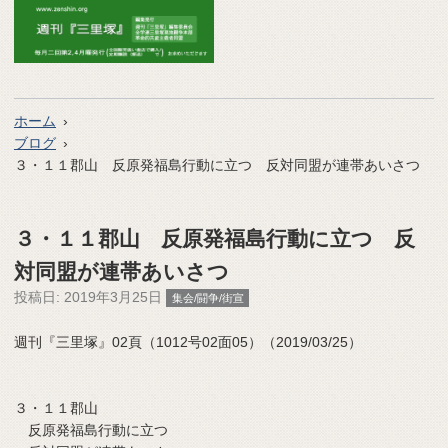
ホーム
ブログ
３・１１郡山 反原発福島行動に立つ 反対同盟が連帯あいさつ
３・１１郡山 反原発福島行動に立つ 反
対同盟が連帯あいさつ
投稿日:
2019年3月25日
集会/闘争/街宣
週刊『三里塚』02頁（1012号02面05）（2019/03/25）
３・１１郡山
反原発福島行動に立つ