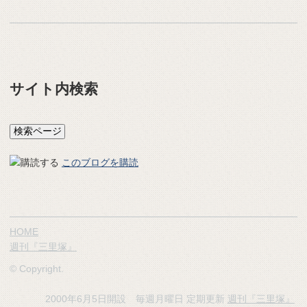
サイト内検索
このブログを購読
HOME
週刊『三里塚』
© Copyright.
2000年6月5日開設 毎週月曜日 定期更新
週刊『三里塚』