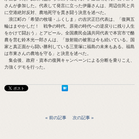
さんが参加した。代表して発言に立った伊藤さんは、周辺住民と共
に空港絶対反対、農地死守を貫き闘う決意を述べた。
浪江町の「希望の牧場・ふくしま」の吉沢正巳代表は、「復興五
輪はまやかしだ！ 戦争の時代、原発の時代への逆戻りに残り人生
をかけて闘おう」とアピール。全国農民会議共同代表で本宮市で酪
農を営む鈴木光一郎さんは、「放射能の被害は今も続いている。国
家と真正面から闘い勝利している三里塚に福島の未来もある。福島
は市東さんの農地を守る」と決意を述べた。
集会後、政府・資本の復興キャンペーンによる分断を乗りこえ、
力強くデモを行った。
前の記事
次の記事