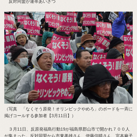
反対同盟が連帯あいさつ
（写真 「なくそう原発！オリンピックやめろ」のボードを一斉に
掲げコールする参加者【3月11日】）
３月11日、反原発福島行動19が福島県郡山市で開かれ７００人
が集まった。反対同盟から市東孝雄さん、伊藤信晴さん、宮本麻子