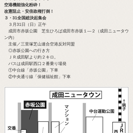
空港機能強化粉砕！
改憲阻止・安倍政権打倒！
３・31全国総決起集会
３月31日（日）正午
成田市赤坂公園 芝生ひろば成田市赤坂１―２（成田ニュータウ
ン内）
主催／三里塚芝山連合空港反対同盟
◎赤坂公園への行き方
ＪＲ成田駅より約２キロ。
バスは成田駅西口２番乗り場発
①中台線「赤坂公園」下車
②中央通り線「保健福祉館」下車