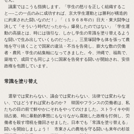
せん。
議案ではこうも指摘します。「学生の怒りを正しく組織するこ
と----この一点のみに成功すれば、京大学生運動とは勝利が構造的
に約束された闘いなのだ！」「（１９６８年の）日大・東大闘争は
決して『そういう時代だったから』爆発したのではない」「学生運
動の高揚とは、時には強引な、しかし学生の常識を塗り替えるよう
な闘いで生み出していくものだった」。三里塚闘争も体を張って農
地を守り抜くことで国家の違法・不当を告発し、膨大な数の労働
者・農民・学生の結集軸になってきました。今、沖縄で、福島で、
築地で、成田でも同じように国家を告発する闘いが開始され、安倍
政権を包囲しています。
常識を塗り替え
選挙では変わらない、議会では変わらない、法律では変わらな
い、ではどうすれば変わるのか？ 韓国やフランスの労働者は、私
たちの目の前で鮮やかにそれをやってのけました。ストライキや街
頭占拠、時に暴動的事態にもなりながら腐敗した政権を打倒し、労
働者を殺す増税を撤回させました。日本でも「常識を塗り替える」
闘いを開始しましょう！ 市東さんの農地を守る闘いも来年の杉並