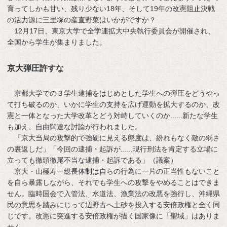
育ってしかも甘い、残り少ない18年、そして19年の改憲阻止決戦
の活力源に三里塚の産直野菜はいかがですか？
12月17日、東京大学で全学連拡大中央執行委員会が開催され、
全国から学生が集まりました。
京大弾圧許すな
京都大学での３学生逮捕をはじめとした学生への弾圧をどうやっ
て打ち破るのか、いかに学生の支持を広げ運動を拡大するのか、改
憲と一体となった大学改革とどう対峙していくのか......新たな学生
も加え、自由闊達な討論が行われました。
「京大当局の攻撃的で強硬に見える態度は、紛れもなく敵の弱さ
の裏返しだ」「今回の逮捕・起訴が......現行刑法を肯定する立場に
立っても徹頭徹尾不当な逮捕・起訴である」（議案）
京大・山極寿一総長体制は自らの行為に一片の正当性もないこと
を自ら暴露しながら、それでも学生への攻撃をやめることはできま
せん。臨時国会で入管法、水道法、漁業法の改悪を強行し、沖縄県
民の意思を踏みにじって辺野古へ土砂を投入する安倍政権と全く同
じです。改憲に突進する安倍政権が描く国家像に「聖域」はありま