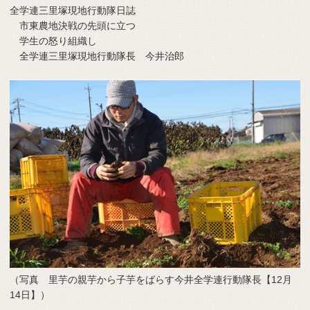
全学連三里塚現地行動隊日誌
市東農地決戦の先頭に立つ
学生の怒り組織し
全学連三里塚現地行動隊長 今井治郎
（写真 里芋の親芋から子芋をばらす今井全学連行動隊長【12月
14日】）