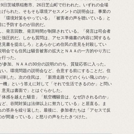
19日茨城県稲敷市、26日芝山町で行われた。いずれの会場
上げられた。そもそも環境アセスメントの説明会は、事業の
。「環境対策をやっている」「被害者の声を聴いている」と
前に予防するのが目的だ。
、発言回数、発言時間が制限されている。「発言は司会者
と強圧的だ。しかも質問は、アセス準備書の内容に関するも
意見書を提出しろ」とあらかじめ住民の意見を封殺してい
説明会でも住民は騒音被害の拡大とＮＡＡの一方的やり方に
を行った。
が参加。ＮＡＡの30分の説明ののち、質疑応答に入った。
ない。環境問題の説明会など、合意する前にすることだ。住
糾弾した。次の住民は、「新滑走路でどのくらい飛ぶのか」
に一機」という答えに対して「それで生活できるのか」と問い
、意見は書面で」とはぐらかした。
体感を越えた騒音」「航空機騒音は、なぜ許されるのか」
など、谷間対策は法律以上に努力している」と居直る。ま
れの答弁を繰り返した。最後に、参加者たちは「アセスで反
のが間違っている」と怒りの声をたたきつけた。