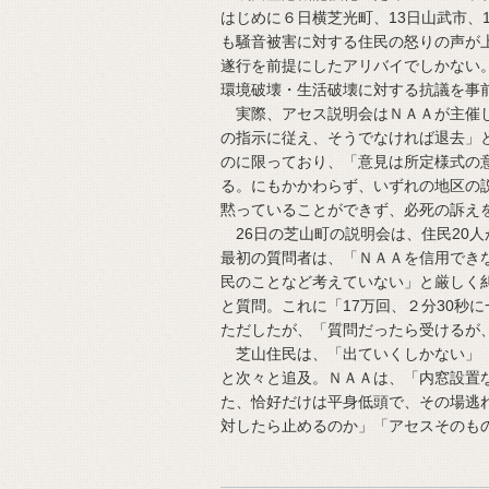
はじめに６日横芝光町、13日山武市、
も騒音被害に対する住民の怒りの声が
遂行を前提にしたアリバイでしかない
環境破壊・生活破壊に対する抗議を事
実際、アセス説明会はＮＡＡが主催し
の指示に従え、そうでなければ退去」
のに限っており、「意見は所定様式の
る。にもかかわらず、いずれの地区の
黙っていることができず、必死の訴え
26日の芝山町の説明会は、住民20人
最初の質問者は、「ＮＡＡを信用でき
民のことなど考えていない」と厳しく
と質問。これに「17万回、２分30秒
ただしたが、「質問だったら受けるが
芝山住民は、「出ていくしかない」「
と次々と追及。ＮＡＡは、「内窓設置
た、恰好だけは平身低頭で、その場逃
対したら止めるのか」「アセスそのも