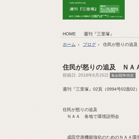
HOME
週刊『三里塚』
ホーム
ブログ
住民が怒りの追及
住民が怒りの追及 ＮＡ
投稿日:
2018年6月25日
集会/闘争/街宣
週刊『三里塚』02頁（0994号02面02）（2
住民が怒りの追及
ＮＡＡ 各地で環境説明会
成田空港機能強化のためのＮＡＡ環境