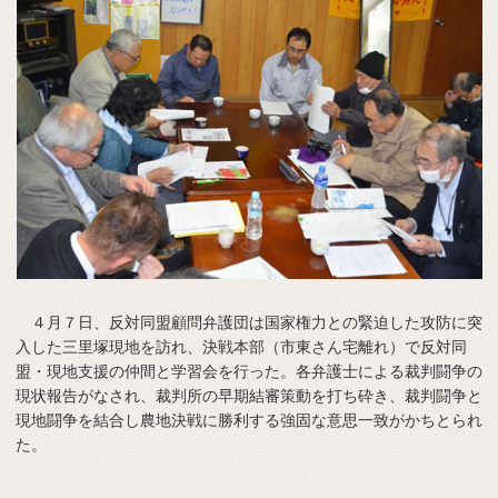
４月７日、反対同盟顧問弁護団は国家権力との緊迫した攻防に突
入した三里塚現地を訪れ、決戦本部（市東さん宅離れ）で反対同
盟・現地支援の仲間と学習会を行った。各弁護士による裁判闘争の
現状報告がなされ、裁判所の早期結審策動を打ち砕き、裁判闘争と
現地闘争を結合し農地決戦に勝利する強固な意思一致がかちとられ
た。