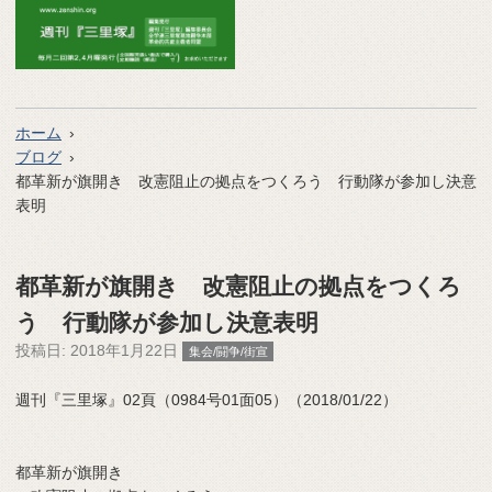
ホーム
ブログ
都革新が旗開き 改憲阻止の拠点をつくろう 行動隊が参加し決意
表明
都革新が旗開き 改憲阻止の拠点をつくろ
う 行動隊が参加し決意表明
投稿日:
2018年1月22日
集会/闘争/街宣
週刊『三里塚』02頁（0984号01面05）（2018/01/22）
都革新が旗開き