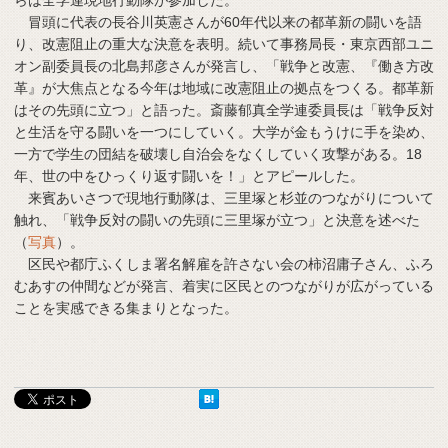
冒頭に代表の長谷川英憲さんが60年代以来の都革新の闘いを語
り、改憲阻止の重大な決意を表明。続いて事務局長・東京西部ユニ
オン副委員長の北島邦彦さんが発言し、「戦争と改憲、『働き方改
革』が大焦点となる今年は地域に改憲阻止の拠点をつくる。都革新
はその先頭に立つ」と語った。斎藤郁真全学連委員長は「戦争反対
と生活を守る闘いを一つにしていく。大学が金もうけに手を染め、
一方で学生の団結を破壊し自治会をなくしていく攻撃がある。18
年、世の中をひっくり返す闘いを！」とアピールした。
来賓あいさつで現地行動隊は、三里塚と杉並のつながりについて
触れ、「戦争反対の闘いの先頭に三里塚が立つ」と決意を述べた
（
写真
）。
区民や都庁ふくしま署名解雇を許さない会の柿沼庸子さん、ふろ
むあすの仲間などが発言、着実に区民とのつながりが広がっている
ことを実感できる集まりとなった。