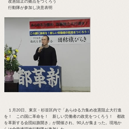
改憲阻止の拠点をつくろう
行動隊が参加し決意表明
１月20日、東京・杉並区内で「あらゆる力集め改憲阻止大行進
を！ この国に革命を！ 新しい労働者の政党をつくろう！ 都政
を革新する会団結旗開き」が開催され、90人が集まった。現地か
らは全学連現地行動隊が参加した。