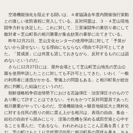
空港機能強化を阻止する闘いは、４者協議会年度内開催強行策動
との激しい攻防過程に突入している。反対同盟は、３・４芝山現地
闘争方針を決定した。これに対して、三里塚闘争の裏切り者にして
敵対者＝芝山町長の相川勝重が集会妨害の暴挙に出てきている。
昨年12月21日、芝山文化センターの使用申請に対して「予算が
ないから貸せない」なる理由にもならない理由で不許可としてき
た。「賛成派」には何度も貸しておきながら、反対するものには認
めないというのだ。
さらに12月27日には、屋外会場として芝山町芝山地先の芝山公
園を使用申請したことに対しても不許可としてきた。いわく「一般
の利用者に迷惑がかかる。警備上の問題もある」と相川町長が総合
的に判断した結論だというのだ。
朝鮮侵略戦争切迫情勢下における言論弾圧・治安弾圧そのもので
あり断じて許すことはできない。それをかつて反対同盟員であった
相川勝重がやっているのだ。空港機能強化＝騒音地獄拡大と廃村化
に対する住民の怒りの前に震え上がる相川は、表現の自由、集会・
結社の自由すら踏みにじり、没落の危機を深める成田空港と心中す
ることを選んだ。であるなら、われわれはとことん正義を貫くまで
だ。芝山町はもとより北総周辺住民に相川町長の罪状を暴き、ＮＡ