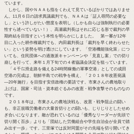
ています。
しかし、国やＮＡＡも指をくわえて見ているばかりではありませ
ん。11月６日の請求異議裁判でも、ＮＡＡは「証人尋問の必要な
し」という許しがたい態度を表明し（しかも自らは強制執行の必要
性すら述べていない！）、高瀬裁判長はそれに応じる形で裁判の早
期終結を目指すという本性を明らかにしました。 第一審が12年
目に入った耕作権裁判でも、内田裁判長は「裁判を早く終わらせた
い」という姿勢を明け透けにしています。「空港機能強化策」につ
いても、住民団体への過激派キャンペーンや「見直し案」での切り
崩しを行って、来年１月下旬での４者協議会決定を狙っています。
「４千㍍滑走路を備える24時間稼働の軍事空港」としての成田
空港の完成は、朝鮮半島での戦争を構え、「２０１８年改憲発議
―20年施行」を目指す安倍政権の要請です。市東さんの農地取り
上げは、国家・司法・資本総ぐるみの改憲・戦争攻撃そのものなの
です。
２０１８年は、市東さんの農地決戦も、改憲・戦争阻止の闘い
も、非正規職労働者の大量首切りとの闘いも、じりじりとしたせめ
ぎ合いになります。敵が恐れているのは「優秀なリーダーが先頭で
切り開く百歩」よりも「団結した労働組合や学生自治会が全員で踏
み出す一歩」です。三里塚では反対同盟がその先端を切り開いてき