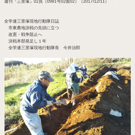
週刊『三里塚』02頁（0981号02面02）（2017/12/11）
全学連三里塚現地行動隊日誌
市東農地決戦の先頭に立つ
改憲・戦争阻止へ
決戦本部発足し１年
全学連三里塚現地行動隊長 今井治郎