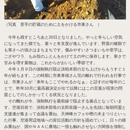
（写真 里芋の貯蔵のために土をかける市東さん ）
今年も残すところあと20日となりました。やっと冬らしい空気
になってきた畑でも、着々と冬支度が進んでいます。野菜の種類で
も寒さへの強さはまちまちです。傷みやすいさつまいもや里芋は、
ござやワラ、もみ殻のふとんをかけて土の中に保存します。寒さで
甘みを増す葉物は、これからがおいしい季節です。
今年１月９日の強制執行阻止決戦本部の立ち上げからもうすぐ１
年が経ちます。この時期に市東孝雄さん宅の離れで行われる行事で
は、市東さんが「来年もここでやれるかなぁ」と話すのが毎年のこ
とで、昨年10月に最高裁決定が出て以降にはこの言葉が現実の問
題としてのしかかってくる状況となりました。
その離れが今、強制執行を最前線で阻止する拠点となっていま
す。空港目前で、決戦本部長の太郎良陽一さんを先頭に毎朝同盟と
支援連が集まって会議を重ね、天神峰カフェや樫の木まつりといっ
た行事、空港周辺地域への宣伝活動の方針を固めていく。日々の積
み重ねが、国やＮＡＡに農地に一指も触れさせない力関係を強制し