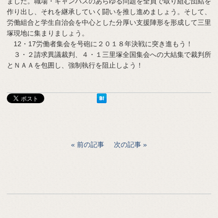
ました。職場・キャンパスのあらゆる問題を全員で取り組む団結を
作り出し、それを継承していく闘いを推し進めましょう。そして、
労働組合と学生自治会を中心とした分厚い支援陣形を形成して三里
塚現地に集まりましょう。
12・17労働者集会を号砲に２０１８年決戦に突き進もう！
３・２請求異議裁判、４・１三里塚全国集会への大結集で裁判所
とＮＡＡを包囲し、強制執行を阻止しよう！
前の記事
次の記事