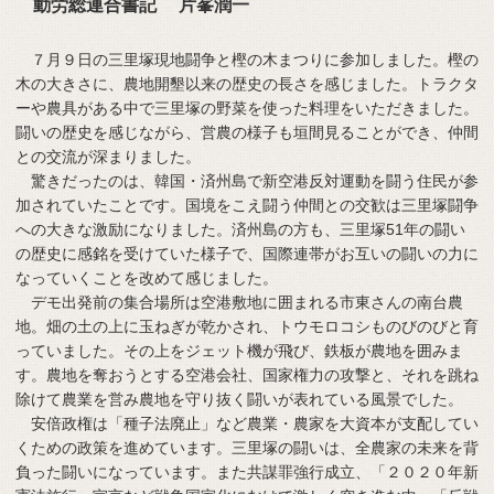
動労総連合書記 片峯潤一
７月９日の三里塚現地闘争と樫の木まつりに参加しました。樫の
木の大きさに、農地開墾以来の歴史の長さを感じました。トラクタ
ーや農具がある中で三里塚の野菜を使った料理をいただきました。
闘いの歴史を感じながら、営農の様子も垣間見ることができ、仲間
との交流が深まりました。
驚きだったのは、韓国・済州島で新空港反対運動を闘う住民が参
加されていたことです。国境をこえ闘う仲間との交歓は三里塚闘争
への大きな激励になりました。済州島の方も、三里塚51年の闘い
の歴史に感銘を受けていた様子で、国際連帯がお互いの闘いの力に
なっていくことを改めて感じました。
デモ出発前の集合場所は空港敷地に囲まれる市東さんの南台農
地。畑の土の上に玉ねぎが乾かされ、トウモロコシものびのびと育
っていました。その上をジェット機が飛び、鉄板が農地を囲みま
す。農地を奪おうとする空港会社、国家権力の攻撃と、それを跳ね
除けて農業を営み農地を守り抜く闘いが表れている風景でした。
安倍政権は「種子法廃止」など農業・農家を大資本が支配してい
くための政策を進めています。三里塚の闘いは、全農家の未来を背
負った闘いになっています。また共謀罪強行成立、「２０２０年新