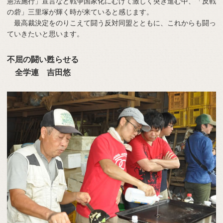
憲法施行」宣言など戦争国家化にむけて激しく突き進む中、「反戦
の砦」三里塚が輝く時が来ていると感じます。
最高裁決定をのりこえて闘う反対同盟とともに、これからも闘っ
ていきたいと思います。
不屈の闘い甦らせる
全学連 吉田悠