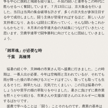
争を中心に挑戦と飛躍を繰り返し、不屈の闘いと連帯をこの時代に
甦らせるべく奮闘しています。７月13日には、京大集会を行いま
した。当日は当局の集会破壊を許さず、多くの京大生が参加注目す
る中で成功しました。闘う主体が登場すればするほど、新しい人が
支持者になり、あるいは闘士に変わっていく。そんな闘いをこれか
らもかちとり、８月末の全学連大会の大結集につなげていきたいと
思います。労農学連帯で闘争勝利に向けてともに団結していきまし
ょう。
「雑草魂」が必要な時
千葉 高橋博
猛暑の続く中、天神峰の市東さん宅へ援農に行きました。この時
期は、一番人出が必要。今年は空梅雨と言われているが、それでも
雨が降った後の草の伸びるスピードはすごい。取っても取っても生
えるそうだ。雑草たちは、元気でたくましい。この日は猛暑の中、
しょうがや里芋の畑の草取りをやりました。暑さに負けずに農作業
を黙々とやり続ける、市東さんや支援の皆さんのエネルギーに敬服
するばかりです。
援農で学べることは 「闘う」ことそのものです。農業の基本は