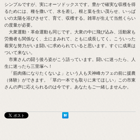
シンプルですが、実にオーソドックスです。豊かで確実な収穫を得
るためには、種を撒いて、水を差し、根と葉を生い茂らせ、いっぱ
いの太陽を浴びさせて、育て、収穫する。雑草が生えて当然くらい
の度量が必要。
大衆運動・革命運動も同じです。大衆の中に飛び込み、活動家も
労働者も関係なく、土にまみれて、ともに成長してく。こういった
着実な努力がいま闘いに求められていると思います。すぐに成果は
ついて来ない。
市東さんの闘う後ろ姿がこう語っています。闘いに迷ったら、人
生に迷ったら三里塚へ！
「筋肉痛になりたくないよ」という人も天神峰カフェの前に援農
（体験）ができます。「草の一本でも取りに来てほしい」この市東
さんの声に応えられるのは今です。あなたもご一緒しませんか。