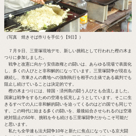
（写真 焼きそば作りを手伝う【9日】）
７月９日、三里塚現地デモ、新しい挑戦として行われた樫の木ま
つりに参加しました。
戦争と改憲に向かう安倍政権との闘いは、あらゆる現場で表面化
し、多くの人びとと非和解的になっています。三里塚闘争が現在も
継続し、市東さんの農地への強制執行を相手の土俵である裁判でも
阻止し続けていることは決定的です。
樫の木まつりには、韓国・済州島の闘う人びとも合流しました。
国家は戦争をするための空港を拡充しようとしています。そこに生
きるすべての人に非和解的闘いを迫ってくるのはどの国でも同じで
す。この時代に始まる多くの闘いを、最後結合させられるのは空港
絶対阻止の50年、挑戦を今も続ける三里塚闘争だからこそ可能だ
と思います。
私たち全学連も法大闘争10年と新たに焦点になっている京大闘