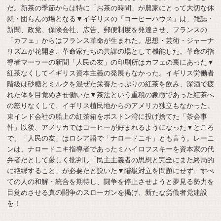
だ。新茶の季節からは特に「お茶の時間」が農家にとって大切な休
憩・団らんの場となる▼イギリスの「コーヒーハウス」は、雑誌・
新聞、政党、保険会社、広告、郵便制度を発達させ、フランスの
「カフェ」からはフランス革命が生まれた。思想・芸術・ジャーナ
リズムが花開き、革命家たちの共謀の場として機能した。革命の指
導者マーラーの新聞「人民の友」の印刷所はカフェの裏にあった▼
紅茶なくしてイギリス資本主義の発展もなかった。イギリス労働者
階級は砂糖とミルクを混ぜた栄養たっぷりの紅茶を飲み、深酒で疲
れた体を目覚めさせ働いた▼茶法という重税の象徴であった紅茶へ
の怒りなくして、イギリス植民地からのアメリカ独立もなかった。
東インド会社の船上の紅茶箱をボストン湾に投げ捨てた「茶会事
件」以後、アメリカではコーヒーが好まれるようになった▼ところ
で、「人民の友」はロシア語で「ナロードニキ」とも言う。レーニ
ンは、ナロードニキ指導者であったミハイロフスキーを資本家の代
弁者だとして厳しく批判し「民主主義者の思想と完全にまた終局的
に絶縁すること」が必要だと説いた▼階級対立を問題にせず、すべ
ての人の和解・統合を期待し、闘争を停止させようと夢見る勢力を
目覚めさせる真の闘争のスローガンを掲げ、新たな労働者党建設
を！