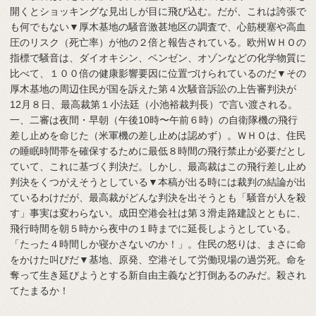
開くとショッキングな見出しが目に飛び込む。だが、これは誇張で
も何でもない▼厚木基地の騒音激甚地区の調査で、心筋梗塞や高血
圧のリスク（死亡率）が他の２倍と報告されている。欧州ＷＨＯの
指標で騒音は、ダイオキシン、ベンゼン、オゾンなどの化学物質に
比べて、１００倍の健康影響要因に位置づけられているのだ▼その
厚木基地の周辺住民が国を訴えた第４次騒音訴訟の上告審判決が
12月８日、最高裁第１小法廷（小池裕裁判長）で言い渡される。
一、二審は夜間・早朝（午後10時〜午前６時）の自衛隊機の飛行
差し止めを命じた（米軍機の差し止めは認めず）。ＷＨＯは、住民
の睡眠時間帯を確保するために最低８時間の飛行禁止が必要だとし
ていて、これに基づく判決だ。しかし、最高裁はこの飛行差し止め
判決をくつがえそうとしている▼本稿が出る時には裁判の結論が出
ているわけだが、最高裁がどんな判決を出そうとも「騒音が人を殺
す」事実は変わらない。成田空港会社は第３滑走路建設とともに、
飛行時間を朝５時から夜中の１時までに延長しようとしている。
「たった４時間しか寝かさないのか！」。住民の怒りは、まさに命
をかけた叫びだ▼基地、原発、空港そして労働現場の過労死。命を
奪って生き延びようとする新自由主義など打倒あるのみだ。殺され
てたまるか！