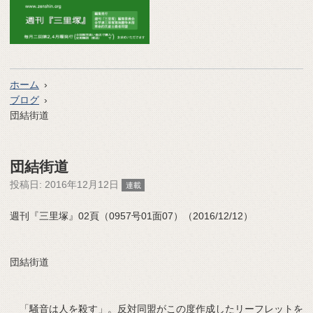
ホーム
ブログ
団結街道
団結街道
投稿日:
2016年12月12日
連載
週刊『三里塚』02頁（0957号01面07）（2016/12/12）
団結街道
「騒音は人を殺す」。反対同盟がこの度作成したリーフレットを