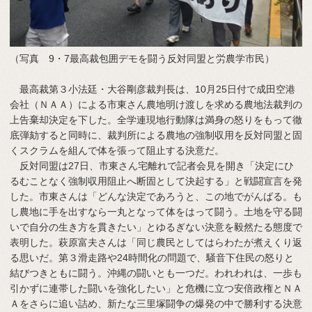
（写真 9・7最高裁包囲デモを闘う反対同盟と労農学市民）
最高裁第３小法廷・大谷剛彦裁判長は、10月25日付で成田空港
会社（ＮＡＡ）による市東さん農地明け渡しを求める農地法裁判の
上告棄却決定を下した。全学連現地行動隊は満身の怒りをもって徹
底弾劾すると同時に、裁判所による農地の強制収用を反対同盟と固
くスクラムを組んで体を張って阻止する決意だ。
反対同盟は27日、市東さん宅離れで記者会見を開き「決定にひ
るむことなく強制収用阻止へ断固として決起する」と戦闘宣言を発
した。市東さんは「どんな決定であろうと、この地でがんばる。も
し農地に手を出すなら一丸となって体をはって闘う。土地を守る闘
いで自分の生き方を貫きたい」とゆるぎない決意を毅然たる態度で
表明した。萩原富夫さんは「同じ農民としてはらわたが煮えくり返
る思いだ。第３滑走路や24時間化の問題で、騒音下住民の怒りと
結びつきともに闘う。沖縄の闘いとも一つだ。われわれは、一歩も
引かずに連帯した闘いを強化したい」と危機に立つ安倍政権とＮＡ
Ａをさらに追い詰め、新たな三里塚闘争の爆発の中で勝利する決意