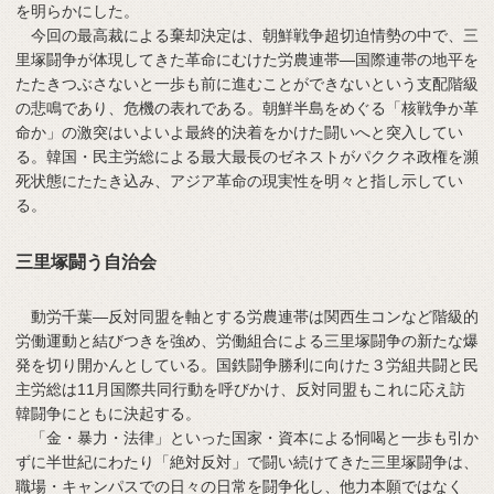
を明らかにした。
今回の最高裁による棄却決定は、朝鮮戦争超切迫情勢の中で、三
里塚闘争が体現してきた革命にむけた労農連帯―国際連帯の地平を
たたきつぶさないと一歩も前に進むことができないという支配階級
の悲鳴であり、危機の表れである。朝鮮半島をめぐる「核戦争か革
命か」の激突はいよいよ最終的決着をかけた闘いへと突入してい
る。韓国・民主労総による最大最長のゼネストがパククネ政権を瀕
死状態にたたき込み、アジア革命の現実性を明々と指し示してい
る。
三里塚闘う自治会
動労千葉―反対同盟を軸とする労農連帯は関西生コンなど階級的
労働運動と結びつきを強め、労働組合による三里塚闘争の新たな爆
発を切り開かんとしている。国鉄闘争勝利に向けた３労組共闘と民
主労総は11月国際共同行動を呼びかけ、反対同盟もこれに応え訪
韓闘争にともに決起する。
「金・暴力・法律」といった国家・資本による恫喝と一歩も引か
ずに半世紀にわたり「絶対反対」で闘い続けてきた三里塚闘争は、
職場・キャンパスでの日々の日常を闘争化し、他力本願ではなく