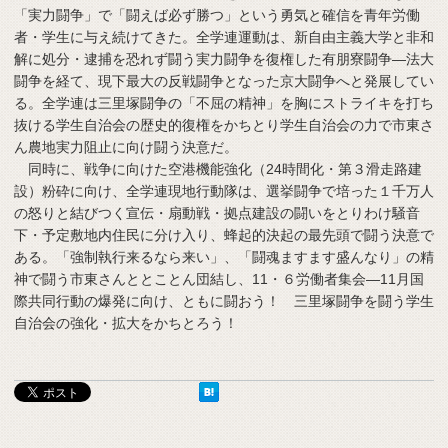
「実力闘争」で「闘えば必ず勝つ」という勇気と確信を青年労働
者・学生に与え続けてきた。全学連運動は、新自由主義大学と非和
解に処分・逮捕を恐れず闘う実力闘争を復権した有朋寮闘争―法大
闘争を経て、現下最大の反戦闘争となった京大闘争へと発展してい
る。全学連は三里塚闘争の「不屈の精神」を胸にストライキを打ち
抜ける学生自治会の歴史的復権をかちとり学生自治会の力で市東さ
ん農地実力阻止に向け闘う決意だ。
同時に、戦争に向けた空港機能強化（24時間化・第３滑走路建
設）粉砕に向け、全学連現地行動隊は、選挙闘争で培った１千万人
の怒りと結びつく宣伝・扇動戦・拠点建設の闘いをとりわけ騒音
下・予定敷地内住民に分け入り、蜂起的決起の最先頭で闘う決意で
ある。「強制執行来るなら来い」、「闘魂ますます盛んなり」の精
神で闘う市東さんととことん団結し、11・６労働者集会―11月国
際共同行動の爆発に向け、ともに闘おう！ 三里塚闘争を闘う学生
自治会の強化・拡大をかちとろう！