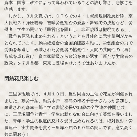
資本―国家―政治によって奪われていることの許し難さ、悲惨さを
痛感します。
しかし、３月決戦では、ＣＴＳでの４・１就業規則改悪粉砕、京
大反戦スト弾圧粉砕、被曝労働拒否の愛媛・舞鶴での決起など、労
働者・学生の闘いで「民営化を阻止し、非正規職は撤廃できる」、
「戦争も原発も止められる」ということを具体的に示す勝利がかち
とられています。動労総連合の全国的建設を軸に、労働組合の力で
労働を奪還し、破壊された労働者の協働性・人間の共同性の（再）
形成を成し遂げ、資本家階級から政治を奪い返す「新たな労働者の
政党」を７月首都・東京に登場させようではありませんか。
団結花見楽しむ
三里塚現地では、４月１０日、反対同盟の主催で花見が開催され
ました。動労千葉、動労水戸、福島の椎名千恵子さんらが参加し、
奪還された森幸一郎全学連書記次長や18歳の全学連の仲間と共
に、三里塚闘争と青年・学生の新たな結合に向けて英気を養いまし
た。青年・学生の根底的怒りを受け止められるのは、絶対反対・労
農連帯、実力闘争を貫く三里塚不屈の５０年の闘いです。意気高く
共に闘おう！