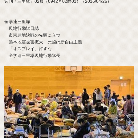
週刊『三里塚』02頁（0942号02面01）（2016/04/25）
全学連三里塚
現地行動隊日誌
市東農地決戦の先頭に立つ
熊本地震被害拡大 元凶は新自由主義
「オスプレイ」許すな
全学連三里塚現地行動隊長