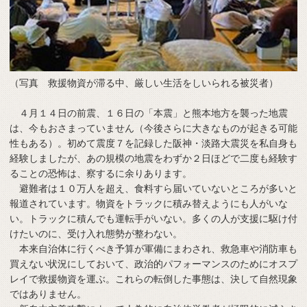
（写真 救援物資が滞る中、厳しい生活をしいられる被災者）
４月１４日の前震、１６日の「本震」と熊本地方を襲った地震
は、今もおさまっていません（今後さらに大きなものが起きる可能
性もある）。初めて震度７を記録した阪神・淡路大震災を私自身も
経験しましたが、あの規模の地震をわずか２日ほどで二度も経験す
ることの恐怖は、察するに余りあります。
避難者は１０万人を超え、食料すら届いていないところが多いと
報道されています。物資をトラックに積み替えようにも人がいな
い。トラックに積んでも運転手がいない。多くの人が支援に駆け付
けたいのに、受け入れ態勢が整わない。
本来自治体に行くべき予算が軍備にまわされ、救急車や消防車も
買えない状況にしておいて、政治的パフォーマンスのためにオスプ
レイで救援物資を運ぶ。これらの転倒した事態は、決して自然現象
ではありません。