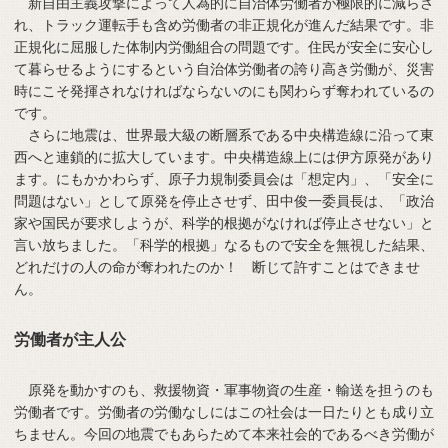
新自由主義攻撃によって人為的に自治体労働者が極限的に減らさ
れ、トラック運転手も含め労働者の非正規化が進んだ結果です。非
正規化に屈服した体制内労働組合の問題です。住民が安全に安心し
て暮らせるようにするという自治体労働者の誇り高き労働が、災害
時にこそ発揮されなければならないのにも関わらず奪われているの
です。
さらに地震は、世界最大級の断層系である中央構造線に沿って東
西へと連鎖的に拡大しています。中央構造線上には伊方原発があり
ます。にもかかわらず、原子力規制委員会は「想定内」、「安全に
問題はない」として原発を停止させず、田中俊一委員長は、「政治
家や国民が要求しようが、科学的根拠がなければ停止させない」と
言い放ちました。「科学的根拠」なるもので安全を無視した結果、
どれだけの人の命が奪われたのか！ 断じて許すことはできませ
ん。
労働者が主人公
原発を動かすのも、救援物資・軍事物資の生産・輸送を担うのも
労働者です。労働者の労働なしにはこの社会は一日たりとも成り立
ちません。今回の地震でもあらためて本来社会的であるべき労働が