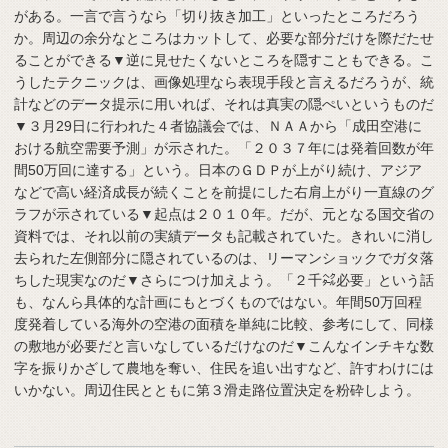
がある。一言で言うなら「切り抜き加工」といったところだろう
か。周辺の余分なところはカットして、必要な部分だけを際だたせ
ることができる▼逆に見せたくないところを隠すこともできる。こ
うしたテクニックは、画像処理なら表現手段と言えるだろうが、統
計などのデータ提示に用いれば、それは真実の隠ぺいというものだ
▼３月29日に行われた４者協議会では、ＮＡＡから「成田空港に
おける航空需要予測」が示された。「２０３７年には発着回数が年
間50万回に達する」という。日本のＧＤＰが上がり続け、アジア
などで高い経済成長が続くことを前提にした右肩上がり一直線のグ
ラフが示されている▼起点は２０１０年。だが、元となる国交省の
資料では、それ以前の実績データも記載されていた。きれいに消し
去られた左側部分に隠されているのは、リーマンショックでガタ落
ちした現実なのだ▼さらにつけ加えよう。「２千㌶必要」という話
も、なんら具体的な計画にもとづくものではない。年間50万回程
度発着している海外の空港の面積を単純に比較、参考にして、同様
の敷地が必要だと言いなしているだけなのだ▼こんなインチキな数
字を振りかざして農地を奪い、住民を追い出すなど、許すわけには
いかない。周辺住民とともに第３滑走路位置決定を粉砕しよう。