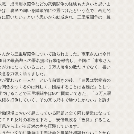
戦、成田用水闘争などの武装闘争の経験も大きいと思いま
争は、農民の闘いを階級的に位置づけたという点で、画期的
うに闘いたい」という思いから結成され、三里塚闘争の一翼
んから三里塚闘争について語られました。市東さんは今日
28日の最高裁への署名提出行動を報告し、全国に「市東さん
とが力になっていること、５万人署名の数だけでなく、書い
決意を力強く語りました。
が変わった一人だ」という前置きの後、「農民は労働者の
な関係をつくるのは難しく、団結することは困難だ」としつ
置づけることで三里塚闘争は50年間続いてきた」「５万人署
政権を打倒していく、その真っ只中で勝つしかない」と訴え
働現場において起こっている問題と全く同じ構造になって
てＴＰＰ反対の看板を下ろし、安倍農政を「改良」すること
府県から上がる反対の声を圧殺しています。
うたい文句に新自由主義社会と農業は相容れないことから