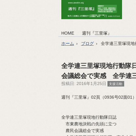
HOME
週刊『三里塚』
ホーム
ブログ
全学連三里塚現地
全学連三里塚現地行動隊
会議総会で実感 全学連
投稿日:
2016年1月25日
支援活動
週刊『三里塚』02頁（0936号02面01）（2
全学連三里塚現地行動隊日誌
市東農地決戦の先頭に立つ
農民会議総会で実感