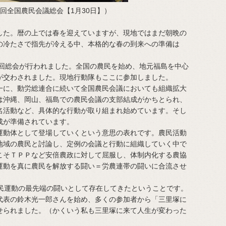
回全国農民会議総会【1月30日】）
た。暦の上では春を迎えていますが、現地ではまだ朝晩の
の冷たさで指先が冷える中、本格的な春の到来への準備は
４回総会が行われました。全国の農民を始め、地元福島を中心
が交わされました。現地行動隊もここに参加しました。
に、動労総連合に続いて全国農民会議においても組織拡大
は沖縄、岡山、福島での農民会議の支部結成がかちとられ、
名活動など、具体的な行動が取り組まれ始めています。そし
成が準備されています。
動体として登場していくという意思の表れです。農民活動
地域の農民と討論し、定例の会議と行動に組織していく中で
こそＴＰＰなど安倍農政に対して屈服し、体制内化する農協
運動を真に農民を解放する闘い＝労農連帯の闘いに合流させ
民運動の最先端の闘いとして存在してきたということです。
代表の鈴木光一郎さんを始め、多くの参加者から「三里塚に
せられました。（かくいう私も三里塚に来て人生が変わった