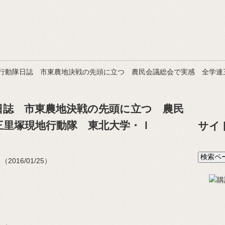
行動隊日誌 市東農地決戦の先頭に立つ 農民会議総会で実感 全学連
日誌 市東農地決戦の先頭に立つ 農民
三里塚現地行動隊 東北大学・Ｉ
サイ
016/01/25）