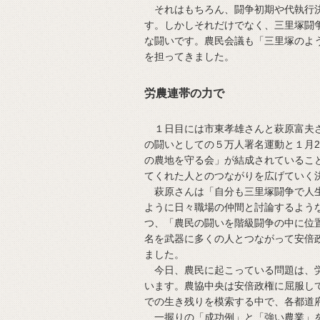
それはもちろん、闘争初期や代執行決
す。しかしそれだけでなく、三里塚闘
な闘いです。農民会議も「三里塚のよ
を担ってきました。
労農連帯の力で
１日目には市東孝雄さんと萩原富夫さ
の闘いとしての５万人署名運動と１月
の農地を守る会」が結成されているこ
てくれた人とのつながりを広げていく
萩原さんは「自分も三里塚闘争で人生
ように日々職場の仲間と討論するよう
つ、「農民の闘いを階級闘争の中に位
名を武器に多くの人とつながって安倍
ました。
今日、農民に起こっている問題は、労
います。農協中央は安倍政権に屈服し
での生き残りを模索する中で、各都道
一握りの「成功例」と「強い農業」を