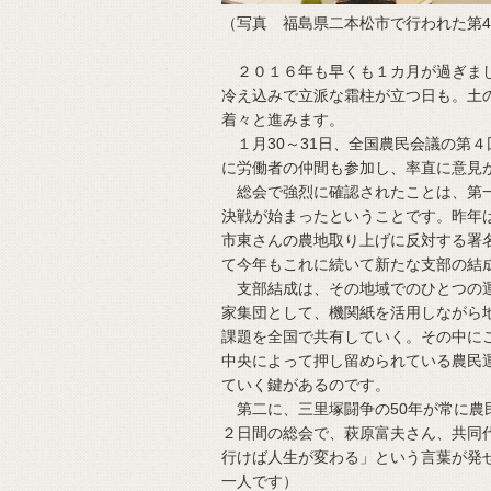
（写真 福島県二本松市で行われた第4
２０１６年も早くも１カ月が過ぎまし
冷え込みで立派な霜柱が立つ日も。土
着々と進みます。
１月30～31日、全国農民会議の第
に労働者の仲間も参加し、率直に意見
総会で強烈に確認されたことは、第一
決戦が始まったということです。昨年
市東さんの農地取り上げに反対する署
て今年もこれに続いて新たな支部の結
支部結成は、その地域でのひとつの運
家集団として、機関紙を活用しながら
課題を全国で共有していく。その中に
中央によって押し留められている農民
ていく鍵があるのです。
第二に、三里塚闘争の50年が常に農
２日間の総会で、萩原富夫さん、共同
行けば人生が変わる」という言葉が発
一人です）