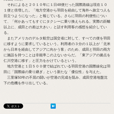
それによると２０１０年に１日48便だった国際路線は現在１０
１便と倍増した。「地方空港から羽田を経由して海外へ旅立つ人も
目立つようになった」と報じている。さらに羽田の利便性につい
て、「何かあってもすぐにタクシーに乗り換えられる。実際の距離
以上に、成田との差は大きい」と話す利用客の感想を紹介してい
る。
またアメリカのデルタ航空は国交省に対して、すべての便を羽田
に移すように要求しているという。利用者の３分の１以上が「北米
から日本を経由してアジアに向かう客」のため、成田と羽田の両方
に施設を持つことは非能率この上ないからだ。「東アジアの拠点を
仁川空港に移す」と圧力をかけているという。
地方空港と１日５００便で結ばれている羽田空港の国際線化は羽
田に「国際線の乗り継ぎ」という新たな「優位性」を与えた。
三里塚50年の不屈の闘いが空港の完成を阻み、成田空港地盤沈
下の危機を作り出している。