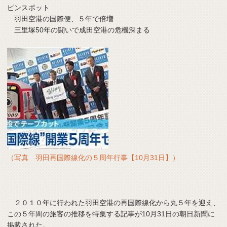
ピンスポット
羽田空港の国際便、５年で倍増
三里塚50年の闘いで成田空港の危機深まる
（写真 羽田再国際線化の５周年行事【10月31日】）
２０１０年に行われた羽田空港の再国際線化から丸５年を迎え、
この５年間の旅客の推移を特集する記事が10月31日の朝日新聞に
掲載された。