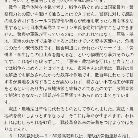
す。そのことを証明してきたのが三里塚の闘いです。
戦争・戦争体験を本気で考え、戦争を防ぐためには国家暴力・警
察権力との闘いを避けて通ることはできません。警察に対して感謝
の意を表明するシールズ指導部や自らが政権を取ったら自衛隊を活
用するという日本共産党スターリン主義を絶対に許すことはできま
せん。警察や軍隊が守っているのは、われわれではなく、原発・基
地・空港のおかげで生活できると思わせている資本家連中と、危機
にのたうつ安倍政権です。国会周辺におかれたバリケードは、「労
働者・学生はこの阻止線を越えるな」という物理的な暴力そのもの
です。これを打ち破らずして、「憲法・農地法を守れ」と言うだけ
では戦争を止めることはできません。市東さんの農地は、戦後の農
地解放でも解放されなかった残存小作地です。数百年にわたって耕
す者が農地を所有することが認められず、耕さない不在地主が年貢
をとるというあり方は農地法後も維持されてきたのです。敗戦直後
で解決できなかった課題が今三里塚でもあらためて出てきていま
す。
憲法・農地法は革命に代わるものとして作られました。憲法・農
地法を廃止しようとするならば、そこには革命が生まれます。われ
われはむしろそれを歓迎し、戦後革命以来の決着をつけようではあ
りませんか。
６・12高裁判決―６・30最高裁判決は、階級的労働運動を推し