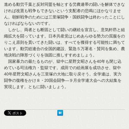
進める動労千葉と反対同盟を軸とする労農連帯の闘いを解体できな
ければ改憲も戦争もできないという支配者の悲鳴にほかなりませ
ん。朝鮮戦争のためには三里塚闘争・国鉄闘争は終わったことにし
なければならないのです。
しかし、両者とも断固として闘いの継続を宣言し、意気軒昂と組
織拡大を闘っています。日本共産党はじめあらゆる勢力の屈服をの
りこえ原則を貫いてきた闘いは、すべてを獲得する可能性に満ちて
います。動労総連合の全国的建設、緊急５万署名・賛同を集め、農
地決戦の陣形づくりを強固に推しすすめましょう。
国家暴力の最たるものが、獄中に星野文昭さんを40年も閉じ込
めている司法権力・監獄です。成田での絵画展を成功させ、獄中
40年星野文昭さんを三里塚の大地に取り戻そう。全学連は、実力
闘争の復権をかけ８・20国会闘争―９月全学連大会への大結集を
実現します。ともに闘いましょう。