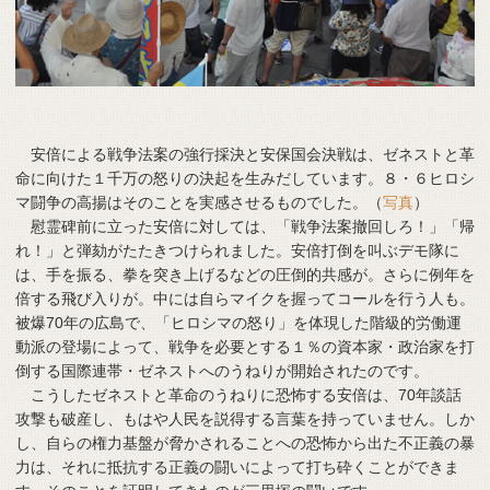
安倍による戦争法案の強行採決と安保国会決戦は、ゼネストと革
命に向けた１千万の怒りの決起を生みだしています。８・６ヒロシ
マ闘争の高揚はそのことを実感させるものでした。（
写真
）
慰霊碑前に立った安倍に対しては、「戦争法案撤回しろ！」「帰
れ！」と弾劾がたたきつけられました。安倍打倒を叫ぶデモ隊に
は、手を振る、拳を突き上げるなどの圧倒的共感が。さらに例年を
倍する飛び入りが。中には自らマイクを握ってコールを行う人も。
被爆70年の広島で、「ヒロシマの怒り」を体現した階級的労働運
動派の登場によって、戦争を必要とする１％の資本家・政治家を打
倒する国際連帯・ゼネストへのうねりが開始されたのです。
こうしたゼネストと革命のうねりに恐怖する安倍は、70年談話
攻撃も破産し、もはや人民を説得する言葉を持っていません。しか
し、自らの権力基盤が脅かされることへの恐怖から出た不正義の暴
力は、それに抵抗する正義の闘いによって打ち砕くことができま