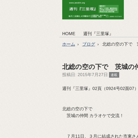
HOME
週刊『三里塚』
ホーム
ブログ
北総の空の下で 
北総の空の下で 茨城の
投稿日:
2015年7月27日
連載
週刊『三里塚』02頁（0924号02面07）（2
北総の空の下で
茨城の仲間 カラオケで交流！
７月11日、３月に結成された市東さ