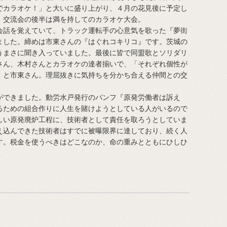
でカラオケ！」と大いに盛り上がり、４月の花見後に予定し
、交流会の後半は満を持してのカラオケ大会。
話を覚えていて、トラック運転手の心意気を歌った『夢街
ました。締めは市東さんの『はぐれコキリコ』です。茨城の
うまさに聞き入っていました。最後に皆で同盟歌とソリダリ
さん、木村さんとカラオケの達者揃いで、「それぞれ個性が
」と市東さん。理屈抜きに気持ちを分かち合える仲間との交
できました。動労水戸発行のパンフ『原発労働者は訴え
るための組合作りに人生を賭けようとしている人がいるので
しい原発廃炉工程に、技術者として責任を取ろうとしていま
え込んできた技術者はすでに被曝限界に達しており、続く人
す。税金を使うべきはどこなのか、命の重みとともにひしひ