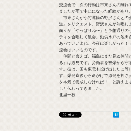
交流会で「次の行動は市東さんの離れ
ましたが雨で中止になった経緯があり
市東さんが小竹運輸の野沢さんとの会
道』をリクエスト、野沢さんが熱唱し
面々が「やっぱりね〜」と予想通りの
ティを合唱して散会。動労水戸の池田
あっていいよね。今夜は楽しかった！
流会はいいものです。
仲間と言えば、福島にまだ見ぬ仲間が
る』は必見です。労働者を被爆から守
す。彼は、国も東電も投げ出したに等
す。爆発直後から命がけで原発を押さ
を本気で養成しなければ！ と訴えま
しと伝わってきました。
北里一枝